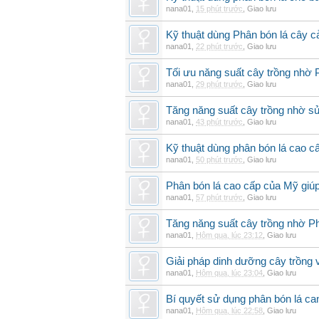
nana01
,
15 phút trước
,
Giao lưu
Kỹ thuật dùng Phân bón lá cây 
nana01
,
22 phút trước
,
Giao lưu
Tối ưu năng suất cây trồng nhờ 
nana01
,
29 phút trước
,
Giao lưu
Tăng năng suất cây trồng nhờ s
nana01
,
43 phút trước
,
Giao lưu
Kỹ thuật dùng phân bón lá cao c
nana01
,
50 phút trước
,
Giao lưu
Phân bón lá cao cấp của Mỹ giúp
nana01
,
57 phút trước
,
Giao lưu
Tăng năng suất cây trồng nhờ Ph
nana01
,
Hôm qua, lúc 23:12
,
Giao lưu
Giải pháp dinh dưỡng cây trồng 
nana01
,
Hôm qua, lúc 23:04
,
Giao lưu
Bí quyết sử dụng phân bón lá can
nana01
,
Hôm qua, lúc 22:58
,
Giao lưu