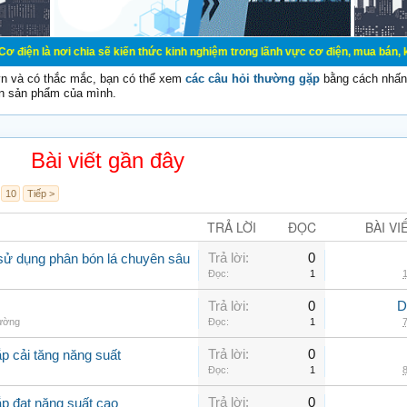
chia sẽ kiến thức kinh nghiệm trong lãnh vực cơ điện, mua bán, ký gửi, cho th
vn và có thắc mắc, bạn có thể xem
các câu hỏi thường gặp
bằng cách nhấn 
n sản phẩm của mình.
Bài viết gần đây
10
Tiếp >
TRẢ LỜI
ĐỌC
BÀI VI
Trả lời:
0
sử dụng phân bón lá chuyên sâu
Đọc:
1
1
Trả lời:
0
D
hường
Đọc:
1
7
Trả lời:
0
p cải tăng năng suất
Đọc:
1
8
Trả lời:
0
ắp đạt năng suất cao