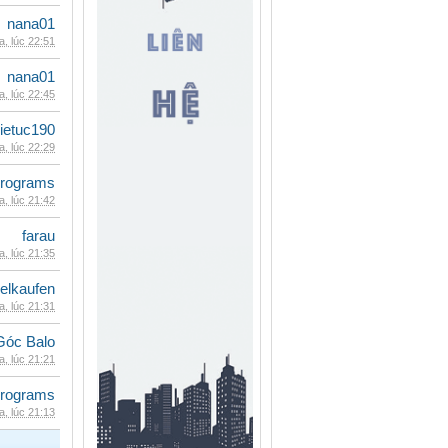
nana01
, lúc 22:51
nana01
, lúc 22:45
ietuc190
, lúc 22:29
rograms
, lúc 21:42
farau
, lúc 21:35
eelkaufen
, lúc 21:31
Góc Balo
, lúc 21:21
rograms
, lúc 21:13