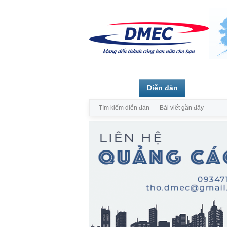
Trang chủ
Diễn đàn
Thành vi
Tìm kiếm diễn đàn
Bài viết gần đây