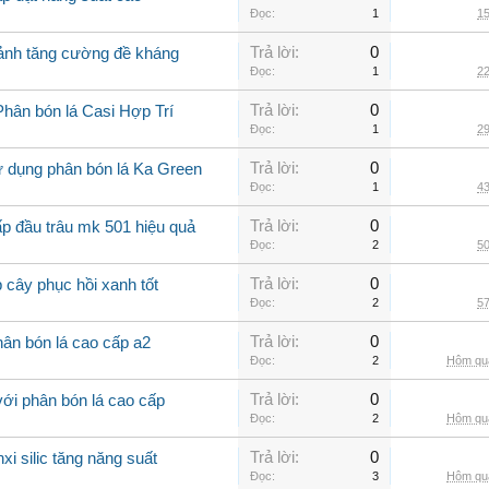
Đọc:
1
15
Trả lời:
0
cảnh tăng cường đề kháng
Đọc:
1
22
Trả lời:
0
Phân bón lá Casi Hợp Trí
Đọc:
1
29
Trả lời:
0
ử dụng phân bón lá Ka Green
Đọc:
1
43
Trả lời:
0
ấp đầu trâu mk 501 hiệu quả
Đọc:
2
50
Trả lời:
0
 cây phục hồi xanh tốt
Đọc:
2
57
Trả lời:
0
ân bón lá cao cấp a2
Đọc:
2
Hôm qua
Trả lời:
0
với phân bón lá cao cấp
Đọc:
2
Hôm qua
Trả lời:
0
xi silic tăng năng suất
Đọc:
3
Hôm qua