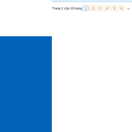
Trang 1 của 10 trang
1
2
3
4
5
6
→