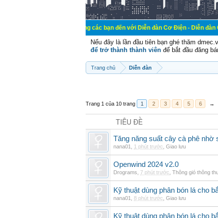
Chào mừng các bạn đến với Diễn đàn Cơ Điện - Diễn đàn Cơ điện là nơi 
Nếu đây là lần đầu tiên bạn ghé thăm dmec.
để trở thành thành viên
để bắt đầu đăng bá
Trang chủ
Diễn đàn
Trang 1 của 10 trang
1
2
3
4
5
6
→
TIÊU ĐỀ
Tăng năng suất cây cà phê nhờ 
nana01
,
1 phút trước
,
Giao lưu
Openwind 2024 v2.0
Drograms
,
7 phút trước
,
Thông gió thông t
Kỹ thuật dùng phân bón lá cho bắ
nana01
,
8 phút trước
,
Giao lưu
Kỹ thuật dùng phân bón lá cho b