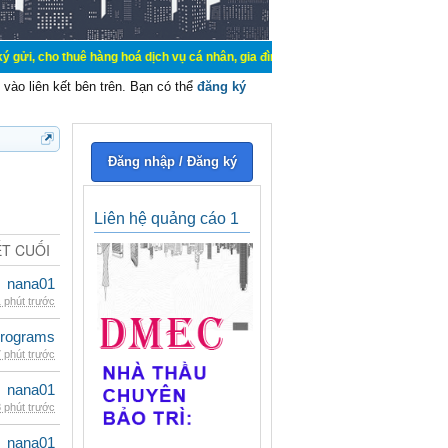
uê hàng hoá dịch vụ cá nhân, gia đình. Mua bán, ký gửi, cho thuê thiết bị hệ t
vào liên kết bên trên. Bạn có thể
đăng ký
Đăng nhập / Đăng ký
Liên hệ quảng cáo 1
ẾT CUỐI
nana01
 phút trước
rograms
 phút trước
nana01
 phút trước
nana01