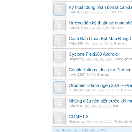
Kỹ thuật dùng phân bón lá canxi n
nana01
,
Hôm qua, lúc 22:51
,
Giao lưu
Hướng dẫn kỹ thuật sử dụng phâ
nana01
,
Hôm qua, lúc 22:45
,
Giao lưu
Cách Bảo Quản Bột Màu Đúng 
Vietuc190
,
Hôm qua, lúc 22:29
,
Giao lưu
Cyclone Field360 Android
Drograms
,
Hôm qua, lúc 21:42
,
Thông gió t
Couple Tattoos Ideas for Partne
huyen2307
,
6/1/26
,
Giao lưu
Orosteel Erfahrungen 2026 – Pre
orosteelkaufen
,
Hôm qua, lúc 21:31
,
Các hoạ
Những điều nên biết trước khi m
Góc Balo
,
Hôm qua, lúc 21:21
,
Balo
COMET 3
Drograms
,
Hôm qua, lúc 21:13
,
Thông gió t
Hiển thị kết quả từ 1 đến 20 của 200