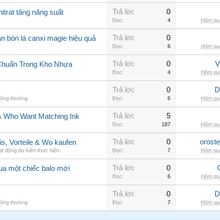
Trả lời:
0
itrat tăng năng suất
Đọc:
4
Hôm qua
Trả lời:
0
n bón lá canxi magie hiệu quả
Đọc:
6
Hôm qua
Trả lời:
0
V
Chuẩn Trong Kho Nhựa
Đọc:
4
Hôm qua
Trả lời:
0
D
hông thường
Đọc:
6
Hôm qua
Trả lời:
5
rs Who Want Matching Ink
Đọc:
187
Hôm qua
Trả lời:
0
orost
is, Vorteile & Wo kaufen
t động dự kiến thực hiện
Đọc:
7
Hôm qua
Trả lời:
0
ua một chiếc balo mới
Đọc:
6
Hôm qua
Trả lời:
0
D
hông thường
Đọc:
7
Hôm qua