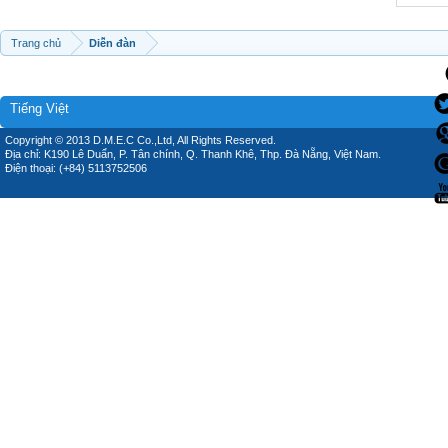
Trang chủ
Diễn đàn
Tiếng Việt
Copyright © 2013 D.M.E.C Co.,Ltd, All Rights Reserved.
Địa chỉ: K190 Lê Duẩn, P. Tân chính, Q. Thanh Khê, Thp. Đà Nẵng, Việt Nam.
Điện thoại: (+84) 5113752506