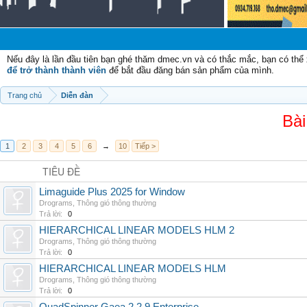
Ch
Nếu đây là lần đầu tiên bạn ghé thăm dmec.vn và có thắc mắc, bạn có th
để trở thành thành viên
để bắt đầu đăng bán sản phẩm của mình.
Trang chủ
Diễn đàn
Bài
1
2
3
4
5
6
→
10
Tiếp >
TIÊU ĐỀ
Limaguide Plus 2025 for Window
Drograms
,
Thông gió thông thường
Trả lời:
0
HIERARCHICAL LINEAR MODELS HLM 2
Drograms
,
Thông gió thông thường
Trả lời:
0
HIERARCHICAL LINEAR MODELS HLM
Drograms
,
Thông gió thông thường
Trả lời:
0