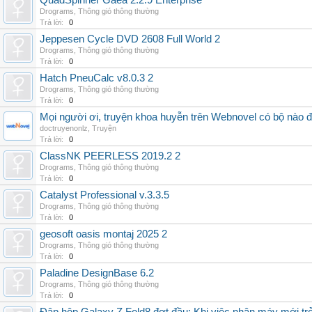
QuadSpinner Gaea 2.2.9 Enterprise
Drograms
,
Thông gió thông thường
Trả lời:
0
Jeppesen Cycle DVD 2608 Full World 2
Drograms
,
Thông gió thông thường
Trả lời:
0
Hatch PneuCalc v8.0.3 2
Drograms
,
Thông gió thông thường
Trả lời:
0
Mọi người ơi, truyện khoa huyễn trên Webnovel có bộ nào
doctruyenonlz
,
Truyện
Trả lời:
0
ClassNK PEERLESS 2019.2 2
Drograms
,
Thông gió thông thường
Trả lời:
0
Catalyst Professional v.3.3.5
Drograms
,
Thông gió thông thường
Trả lời:
0
geosoft oasis montaj 2025 2
Drograms
,
Thông gió thông thường
Trả lời:
0
Paladine DesignBase 6.2
Drograms
,
Thông gió thông thường
Trả lời:
0