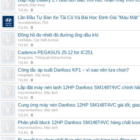
Đập hộp Galaxy Z Fold8 đợt đầu: Khi việc nhận máy mới tr
pthao6
,
Điện thoại
Trả lời:
0
Lần Đầu Tự Bán Xe Tải Cũ Và Bài Học Định Giá "Máu Mặt"
hyundaiviethan
,
Ôtô
Trả lời:
0
Đồng hồ đo nhiệt độ đường ống dầu khí
Linhbilalo
,
Các thiết bị khác
Trả lời:
0
Cadence PEGASUS 25.12 for IC251
Drograms
,
Thông gió thông thường
Trả lời:
0
Công tắc áp suất Danfoss KP1 – vì sao nên lựa chọn?
trangbilalo
,
Xây dựng
Trả lời:
0
Lắp đặt máy nén lạnh 12HP Danfoss SM148T4VC chính hãng, 
maynendanfoss
,
Máy lạnh
Trả lời:
0
Cung ứng máy nén Danfoss 12HP SM148T4VC giá tốt, giao h
maynendanfoss
,
Máy lạnh
Trả lời:
0
Phân phối block 12HP Danfoss SM148T4VC hàng chất lượng,
maynendanfoss
,
Máy lạnh
Trả lời:
0