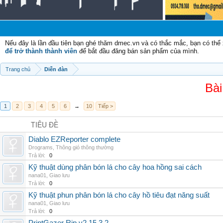
Nếu đây là lần đầu tiên bạn ghé thăm dmec.vn và có thắc mắc, bạn có th
để trở thành thành viên
để bắt đầu đăng bán sản phẩm của mình.
Trang chủ
Diễn đàn
Bài
1
2
3
4
5
6
→
10
Tiếp >
TIÊU ĐỀ
Diablo EZReporter complete
Drograms
,
Thông gió thông thường
Trả lời:
0
Kỹ thuật dùng phân bón lá cho cây hoa hồng sai cách
nana01
,
Giao lưu
Trả lời:
0
Kỹ thuật phun phân bón lá cho cây hồ tiêu đạt năng suất
nana01
,
Giao lưu
Trả lời:
0