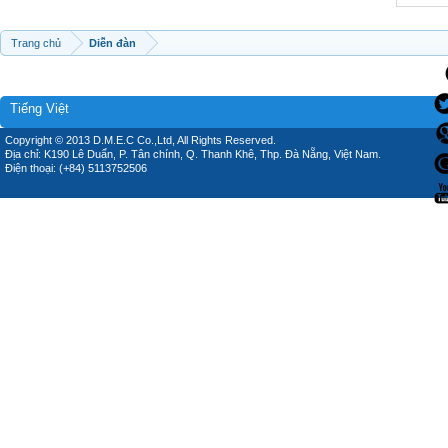
Trang chủ
Diễn đàn
Tiếng Việt
Copyright © 2013 D.M.E.C Co.,Ltd, All Rights Reserved.
Địa chỉ: K190 Lê Duẩn, P. Tân chính, Q. Thanh Khê, Thp. Đà Nẵng, Việt Nam.
Điện thoại: (+84) 5113752506