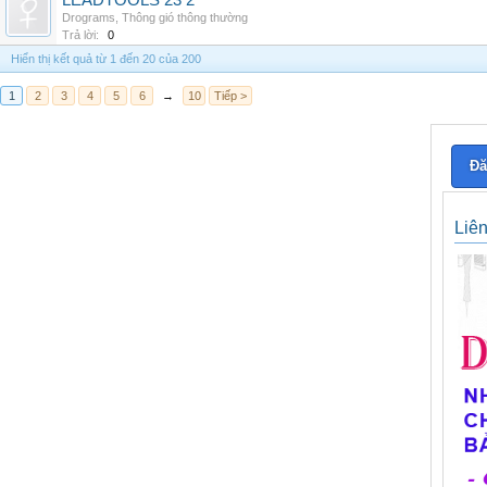
LEADTOOLS 23 2
Drograms
,
Thông gió thông thường
Trả lời:
0
Hiển thị kết quả từ 1 đến 20 của 200
1
2
3
4
5
6
→
10
Tiếp >
Đă
Liê