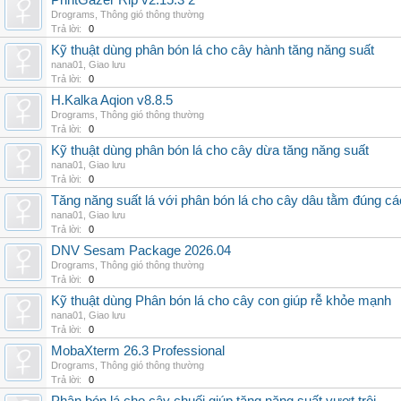
PrintGazer Rip v2.15.3 2
Drograms
,
Thông gió thông thường
Trả lời:
0
Kỹ thuật dùng phân bón lá cho cây hành tăng năng suất
nana01
,
Giao lưu
Trả lời:
0
H.Kalka Aqion v8.8.5
Drograms
,
Thông gió thông thường
Trả lời:
0
Kỹ thuật dùng phân bón lá cho cây dừa tăng năng suất
nana01
,
Giao lưu
Trả lời:
0
Tăng năng suất lá với phân bón lá cho cây dâu tằm đúng c
nana01
,
Giao lưu
Trả lời:
0
DNV Sesam Package 2026.04
Drograms
,
Thông gió thông thường
Trả lời:
0
Kỹ thuật dùng Phân bón lá cho cây con giúp rễ khỏe mạnh
nana01
,
Giao lưu
Trả lời:
0
MobaXterm 26.3 Professional
Drograms
,
Thông gió thông thường
Trả lời:
0