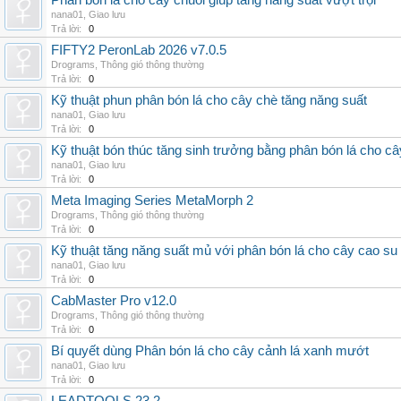
Phân bón lá cho cây chuối giúp tăng năng suất vượt trội
nana01
,
Giao lưu
Trả lời:
0
FIFTY2 PeronLab 2026 v7.0.5
Drograms
,
Thông gió thông thường
Trả lời:
0
Kỹ thuật phun phân bón lá cho cây chè tăng năng suất
nana01
,
Giao lưu
Trả lời:
0
Kỹ thuật bón thúc tăng sinh trưởng bằng phân bón lá cho c
nana01
,
Giao lưu
Trả lời:
0
Meta Imaging Series MetaMorph 2
Drograms
,
Thông gió thông thường
Trả lời:
0
Kỹ thuật tăng năng suất mủ với phân bón lá cho cây cao su
nana01
,
Giao lưu
Trả lời:
0
CabMaster Pro v12.0
Drograms
,
Thông gió thông thường
Trả lời:
0
Bí quyết dùng Phân bón lá cho cây cảnh lá xanh mướt
nana01
,
Giao lưu
Trả lời:
0