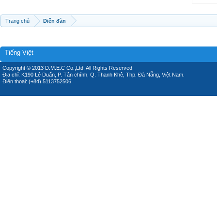
Trang chủ
Diễn đàn
Tiếng Việt
Copyright © 2013 D.M.E.C Co.,Ltd, All Rights Reserved.
Địa chỉ: K190 Lê Duẩn, P. Tân chính, Q. Thanh Khê, Thp. Đà Nẵng, Việt Nam.
Điện thoại: (+84) 5113752506