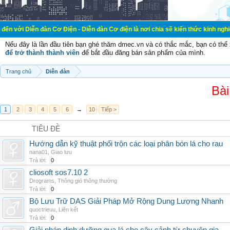
ễn đàn Cơ Điện - Diễn đàn Cơ điện là nơi chia sẽ kiến thức kinh nghiệm trong l
Nếu đây là lần đầu tiên bạn ghé thăm dmec.vn và có thắc mắc, bạn có th
để trở thành thành viên
để bắt đầu đăng bán sản phẩm của mình.
Trang chủ
Diễn đàn
Bài
1
2
3
4
5
6
→
10
Tiếp >
TIÊU ĐỀ
Hướng dẫn kỹ thuật phối trộn các loại phân bón lá cho rau
nana01
,
Giao lưu
Trả lời:
0
cliosoft sos7.10 2
Drograms
,
Thông gió thông thường
Trả lời:
0
Bộ Lưu Trữ DAS Giải Pháp Mở Rộng Dung Lượng Nhanh
quoctrieuu
,
Liên kết
Trả lời:
0