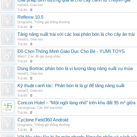
Giải pháp dinh dưỡng qua lá cho cây cảnh từ chuyên gia
nana01
,
Giao lưu
Trả lời:
0
Reflexw 10.5
Drograms
,
Thông gió thông thường
Trả lời:
0
Tăng năng suất trái với các loại phân bón lá cho cây ăn trái
nana01
,
Giao lưu
Trả lời:
0
Đồ Chơi Thông Minh Giáo Dục Cho Bé - YUMI TOYS
thien7
,
Các đồ gia dụng khác
Trả lời:
0
Dùng Bortrac phân bón lá vi lượng tăng năng suất vụ mùa
nana01
,
Giao lưu
Trả lời:
0
Kỹ thuật canh tác: Phân bón lá là gì để tăng năng suất
nana01
,
Giao lưu
Trả lời:
0
Concon Hotel – “Một ngôi làng nhỏ” trên khu đất 95 m² giữa
vanangroup
,
Các thể loại khác
Trả lời:
0
Cyclone Field360 Android
Drograms
,
Thông gió thông thường
Trả lời:
0