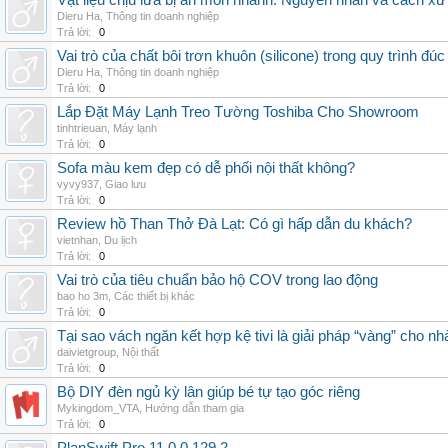
Vật liệu chịu lửa bị ăn mòn nhanh: Nguyên nhân và cách xử 
Dieru Ha
,
Thông tin doanh nghiệp
Trả lời:
0
Vai trò của chất bôi trơn khuôn (silicone) trong quy trình đ
Dieru Ha
,
Thông tin doanh nghiệp
Trả lời:
0
Lắp Đặt Máy Lạnh Treo Tường Toshiba Cho Showroom
tinhtrieuan
,
Máy lạnh
Trả lời:
0
Sofa màu kem đẹp có dễ phối nội thất không?
vyvy937
,
Giao lưu
Trả lời:
0
Review hồ Than Thở Đà Lạt: Có gì hấp dẫn du khách?
vietnhan
,
Du lịch
Trả lời:
0
Vai trò của tiêu chuẩn bảo hộ COV trong lao động
bao ho 3m
,
Các thiết bị khác
Trả lời:
0
Tại sao vách ngăn kết hợp kệ tivi là giải pháp “vàng” cho nh
daivietgroup
,
Nội thất
Trả lời:
0
Bộ DIY đèn ngủ kỳ lân giúp bé tự tạo góc riêng
Mykingdom_VTA
,
Hướng dẫn tham gia
Trả lời:
0