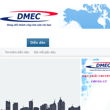
Trang chủ
Diễn đàn
Thành viên
Tìm kiếm diễn đàn
Bài viết gần đây