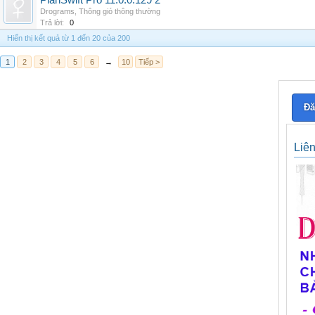
PlanSwift Pro 11.0.0.129 2
Drograms
,
Thông gió thông thường
Trả lời:
0
Hiển thị kết quả từ 1 đến 20 của 200
1
2
3
4
5
6
→
10
Tiếp >
Đă
Liê