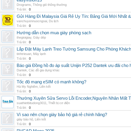
easyvision13
Drograms
,
Thông gió thông thường
Trả lời:
0
Gửi Hàng Đi Malaysia Giá Rẻ Uy Tín: Bảng Giá Mới Nhất 
vanchuyennuocngoai
,
Du lịch
Trả lời:
0
Hướng dẫn chọn mua giày phòng sạch
thegioigiay
,
Giày dép
Trả lời:
0
Lắp Đặt Máy Lạnh Treo Tường Samsung Cho Phòng Khác
tinhtrieuan
,
Máy lạnh
Trả lời:
0
Báo giá Đồng hồ đo áp suất Unijin P252 Dantek ưu đãi cho h
Dantek
,
Các đồ gia dụng khác
Trả lời:
0
Tốc độ mạng eSIM có mạnh không?
Hà My Nghiêm
,
Liên kết
Trả lời:
0
Thường Xuyên Sửa Servo Lỗi Encoder,Nguyên Nhân Mất T
suathietbitudong3011
,
Thiết bị cơ điện
Trả lời:
0
Vì sao nên chọn giày bảo hộ giá rẻ chính hãng?
giày bảo hộ
,
Liên kết
Trả lời:
0