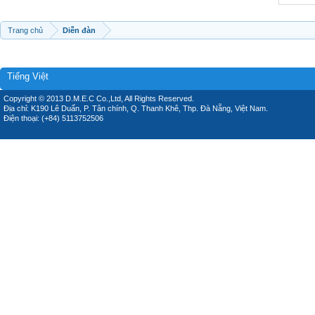
Trang chủ
Diễn đàn
Tiếng Việt
Copyright © 2013 D.M.E.C Co.,Ltd, All Rights Reserved.
Địa chỉ: K190 Lê Duẩn, P. Tân chính, Q. Thanh Khê, Thp. Đà Nẵng, Việt Nam.
Điện thoại: (+84) 5113752506