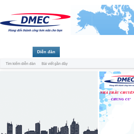
Trang chủ
Diễn đàn
Thành viên
Tìm kiếm diễn đàn
Bài viết gần đây