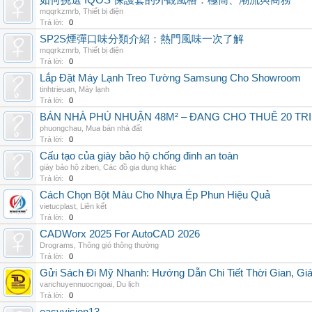
如何挑選 IQOS 保護套的外觀風格：極簡、潮流與商務
mqqrkzmrb
,
Thiết bị điện
Trả lời:
0
SP2S煙彈口味分類介紹：熱門風味一次了解
mqqrkzmrb
,
Thiết bị điện
Trả lời:
0
Lắp Đặt Máy Lạnh Treo Tường Samsung Cho Showroom
tinhtrieuan
,
Máy lạnh
Trả lời:
0
BÁN NHÀ PHÚ NHUẬN 48M² – ĐANG CHO THUÊ 20 TRIỆ
phuongchau
,
Mua bán nhà đất
Trả lời:
0
Cấu tạo của giày bảo hộ chống đinh an toàn
giày bảo hộ ziben
,
Các đồ gia dụng khác
Trả lời:
0
Cách Chọn Bột Màu Cho Nhựa Ép Phun Hiệu Quả
vietucplast
,
Liên kết
Trả lời:
0
CADWorx 2025 For AutoCAD 2026
Drograms
,
Thông gió thông thường
Trả lời:
0
Gửi Sách Đi Mỹ Nhanh: Hướng Dẫn Chi Tiết Thời Gian, G
vanchuyennuocngoai
,
Du lịch
Trả lời:
0