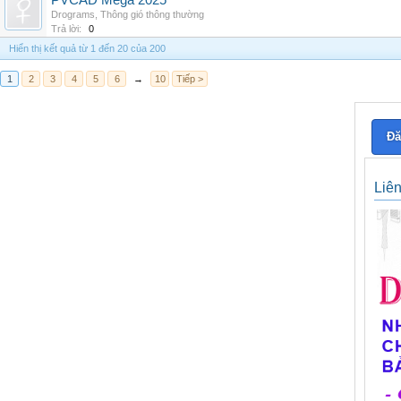
PVCAD Mega 2025
Drograms
,
Thông gió thông thường
Trả lời:
0
Hiển thị kết quả từ 1 đến 20 của 200
1
2
3
4
5
6
→
10
Tiếp >
Đă
Liê