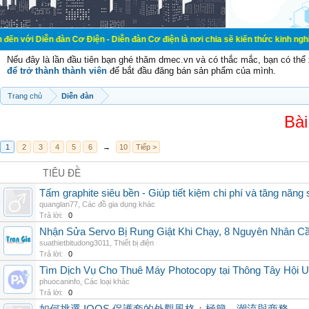
đàn Cơ Điện - Diễn đàn Cơ điện là nơi chia sẽ kiến thức kinh nghiệm trong lãn
Nếu đây là lần đầu tiên bạn ghé thăm dmec.vn và có thắc mắc, bạn có th
để trở thành thành viên
để bắt đầu đăng bán sản phẩm của mình.
Trang chủ
Diễn đàn
Bài
1
2
3
4
5
6
→
10
Tiếp >
TIÊU ĐỀ
Tấm graphite siêu bền - Giúp tiết kiệm chi phí và tăng năng 
quanglan77
,
Các đồ gia dụng khác
Trả lời:
0
Nhận Sửa Servo Bị Rung Giật Khi Chạy, 8 Nguyên Nhân C
suathietbitudong3011
,
Thiết bị điện
Trả lời:
0
Tìm Dịch Vụ Cho Thuê Máy Photocopy tại Thông Tây Hội U
phuocaninfo
,
Các loại khác
Trả lời:
0