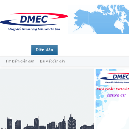
Trang chủ
Diễn đàn
Thành viên
Tìm kiếm diễn đàn
Bài viết gần đây