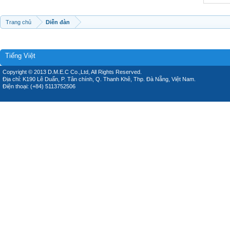
Trang chủ
Diễn đàn
Tiếng Việt
Copyright © 2013 D.M.E.C Co.,Ltd, All Rights Reserved.
Địa chỉ: K190 Lê Duẩn, P. Tân chính, Q. Thanh Khê, Thp. Đà Nẵng, Việt Nam.
Điện thoại: (+84) 5113752506