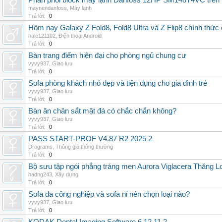
Phân phối block máy lạnh Danfoss 12HP SM148T4VC trên t
maynendanfoss
,
Máy lạnh
Trả lời:
0
Hôm nay Galaxy Z Fold8, Fold8 Ultra và Z Flip8 chính thức
hale121102
,
Điện thoại Android
Trả lời:
0
Bàn trang điểm hiện đại cho phòng ngủ chung cư
vyvy937
,
Giao lưu
Trả lời:
0
Sofa phòng khách nhỏ đẹp và tiện dụng cho gia đình trẻ
vyvy937
,
Giao lưu
Trả lời:
0
Bàn ăn chân sắt mặt đá có chắc chắn không?
vyvy937
,
Giao lưu
Trả lời:
0
PASS START-PROF V4.87 R2 2025 2
Drograms
,
Thông gió thông thường
Trả lời:
0
Bộ sưu tập ngói phẳng tráng men Aurora Viglacera Thăng L
hadng243
,
Xây dựng
Trả lời:
0
Sofa da công nghiệp và sofa nỉ nên chọn loại nào?
vyvy937
,
Giao lưu
Trả lời:
0