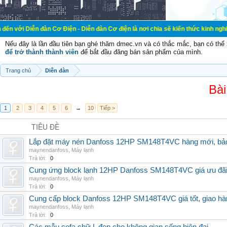
đàn Cơ Điện - Diễn đàn Cơ điện là nơi chia sẽ kiến thức kinh nghiệm trong lãn
Nếu đây là lần đầu tiên bạn ghé thăm dmec.vn và có thắc mắc, bạn có th
để trở thành thành viên
để bắt đầu đăng bán sản phẩm của mình.
Trang chủ
Diễn đàn
Bài
1
2
3
4
5
6
→
10
Tiếp >
TIÊU ĐỀ
Lắp đặt máy nén Danfoss 12HP SM148T4VC hàng mới, bảo 
maynendanfoss
,
Máy lạnh
Trả lời:
0
Cung ứng block lạnh 12HP Danfoss SM148T4VC giá ưu đãi, 
maynendanfoss
,
Máy lạnh
Trả lời:
0
Cung cấp block Danfoss 12HP SM148T4VC giá tốt, giao hàng
maynendanfoss
,
Máy lạnh
Trả lời:
0