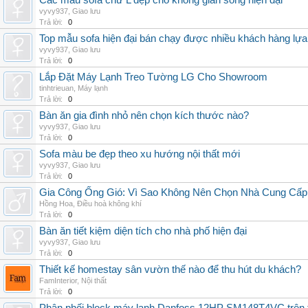
Các mẫu sofa chữ L đẹp cho không gian sống hiện đại
vyvy937
,
Giao lưu
Trả lời:
0
Top mẫu sofa hiện đại bán chạy được nhiều khách hàng lự
vyvy937
,
Giao lưu
Trả lời:
0
Lắp Đặt Máy Lạnh Treo Tường LG Cho Showroom
tinhtrieuan
,
Máy lạnh
Trả lời:
0
Bàn ăn gia đình nhỏ nên chọn kích thước nào?
vyvy937
,
Giao lưu
Trả lời:
0
Sofa màu be đẹp theo xu hướng nội thất mới
vyvy937
,
Giao lưu
Trả lời:
0
Gia Công Ống Gió: Vì Sao Không Nên Chọn Nhà Cung Cấp
Hồng Hoa
,
Điều hoà không khí
Trả lời:
0
Bàn ăn tiết kiệm diện tích cho nhà phố hiện đại
vyvy937
,
Giao lưu
Trả lời:
0
Thiết kế homestay sân vườn thế nào để thu hút du khách?
FamInterior
,
Nội thất
Trả lời:
0