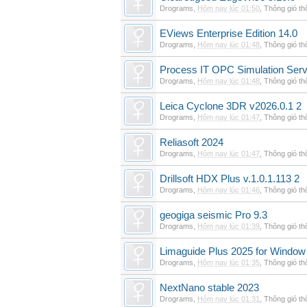
Drograms
,
Hôm nay lúc 01:50
,
Thông gió t
EViews Enterprise Edition 14.0
Drograms
,
Hôm nay lúc 01:48
,
Thông gió t
Process IT OPC Simulation Serv
Drograms
,
Hôm nay lúc 01:48
,
Thông gió t
Leica Cyclone 3DR v2026.0.1 2
Drograms
,
Hôm nay lúc 01:47
,
Thông gió t
Reliasoft 2024
Drograms
,
Hôm nay lúc 01:47
,
Thông gió t
Drillsoft HDX Plus v.1.0.1.113 2
Drograms
,
Hôm nay lúc 01:46
,
Thông gió t
geogiga seismic Pro 9.3
Drograms
,
Hôm nay lúc 01:39
,
Thông gió t
Limaguide Plus 2025 for Window
Drograms
,
Hôm nay lúc 01:35
,
Thông gió t
NextNano stable 2023
Drograms
,
Hôm nay lúc 01:31
,
Thông gió t