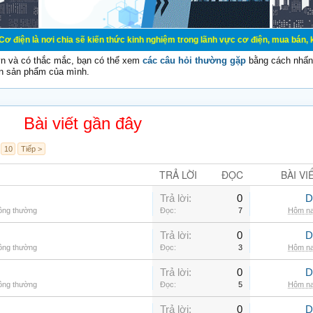
chia sẽ kiến thức kinh nghiệm trong lãnh vực cơ điện, mua bán, ký gửi, cho thu
vn và có thắc mắc, bạn có thể xem
các câu hỏi thường gặp
bằng cách nhấn 
n sản phẩm của mình.
Bài viết gần đây
10
Tiếp >
TRẢ LỜI
ĐỌC
BÀI VI
Trả lời:
0
D
hông thường
Đọc:
7
Hôm na
Trả lời:
0
D
hông thường
Đọc:
3
Hôm na
Trả lời:
0
D
hông thường
Đọc:
5
Hôm na
Trả lời:
0
D