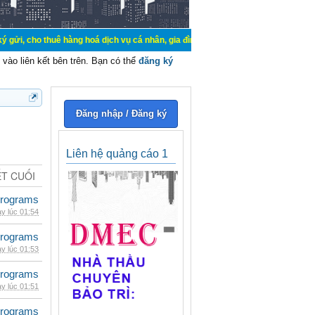
ê hàng hoá dịch vụ cá nhân, gia đình. Mua bán, ký gửi, cho thuê thiết bị hệ t
vào liên kết bên trên. Bạn có thể
đăng ký
Đăng nhập / Đăng ký
Liên hệ quảng cáo 1
ẾT CUỐI
rograms
y lúc 01:54
rograms
y lúc 01:53
rograms
y lúc 01:51
rograms