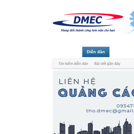
Trang chủ
Diễn đàn
Thành vi
Tìm kiếm diễn đàn
Bài viết gần đây