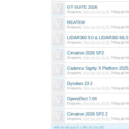
GT-SUITE 2026
Drograms
,
Hôm nay lúc 01:30
,
Thông gió t
REATEM
Drograms
,
Hôm nay lúc 01:23
,
Thông gió t
LIDAR360 9.0 & LIDAR360 MLS 
Drograms
,
Hôm nay lúc 01:20
,
Thông gió t
Cimatron 2026 SP2
Drograms
,
Hôm nay lúc 01:15
,
Thông gió t
Cadence Sigrity X Platform 2025
Drograms
,
Hôm nay lúc 01:07
,
Thông gió t
Dyrobes 23 2
Drograms
,
Hôm nay lúc 00:59
,
Thông gió t
OpendTect 7.04
Drograms
,
Hôm nay lúc 00:58
,
Thông gió t
Cimatron 2026 SP2 2
Drograms
,
Hôm nay lúc 00:57
,
Thông gió t
Hiển thị kết quả từ 1 đến 20 của 200