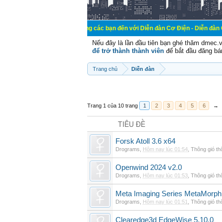
Chào mừng các bạn đến với Diễn đàn Cơ Điện - Diễn đàn Cơ điện là nơi 
Nếu đây là lần đầu tiên bạn ghé thăm dmec.
để trở thành thành viên
để bắt đầu đăng bá
Trang chủ
Diễn đàn
Trang 1 của 10 trang
1
2
3
4
5
6
→
TIÊU ĐỀ
Forsk Atoll 3.6 x64
Drograms
,
Hôm nay lúc 01:54
,
Thông gió t
Openwind 2024 v2.0
Drograms
,
Hôm nay lúc 01:53
,
Thông gió t
Meta Imaging Series MetaMorph
Drograms
,
Hôm nay lúc 01:51
,
Thông gió t
Clearedge3d EdgeWise 5.10.0