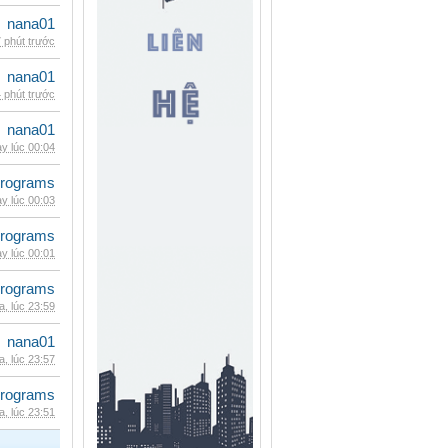
nana01
 phút trước
nana01
 phút trước
nana01
y lúc 00:04
rograms
y lúc 00:03
rograms
y lúc 00:01
rograms
, lúc 23:59
nana01
, lúc 23:57
rograms
, lúc 23:51