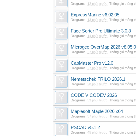
Drograms
,
12 phút trước
,
Thông gió thông 
ExpressMarine v6.02.05
Drograms
,
13 phút trước
,
Thông gió thông 
Face Sorter Pro Ultimate 3.0.8
Drograms
,
14 phút trước
,
Thông gió thông 
Microgeo OverMap 2026 v8.05.0
Drograms
,
27 phút trước
,
Thông gió thông 
CabMaster Pro v12.0
Drograms
,
27 phút trước
,
Thông gió thông 
Nemetschek FRILO 2026.1
Drograms
,
28 phút trước
,
Thông gió thông 
CODE V CODEV 2026
Drograms
,
33 phút trước
,
Thông gió thông 
Maplesoft Maple 2026 x64
Drograms
,
37 phút trước
,
Thông gió thông 
PSCAD v5.1 2
Drograms
,
45 phút trước
,
Thông gió thông 