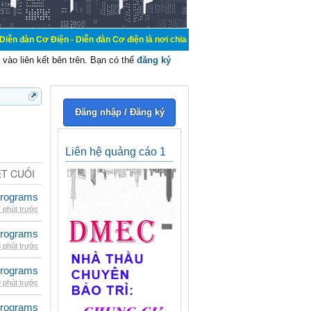
 Điện - Diễn đàn Cơ điện là nơi chia sẽ kiến thức kinh nghiệm trong lãnh vực c
vào liên kết bên trên. Bạn có thể
đăng ký
Đăng nhập / Đăng ký
Liên hệ quảng cáo 1
ẾT CUỐI
rograms
 phút trước
rograms
 phút trước
rograms
 phút trước
rograms