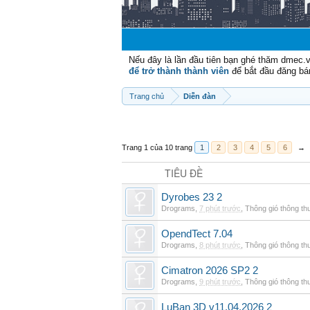
Nếu đây là lần đầu tiên bạn ghé thăm dmec.
để trở thành thành viên
để bắt đầu đăng bá
Trang chủ
Diễn đàn
Trang 1 của 10 trang
1
2
3
4
5
6
→
TIÊU ĐỀ
Dyrobes 23 2
Drograms
,
7 phút trước
,
Thông gió thông t
OpendTect 7.04
Drograms
,
8 phút trước
,
Thông gió thông t
Cimatron 2026 SP2 2
Drograms
,
9 phút trước
,
Thông gió thông t
LuBan 3D v11.04.2026 2