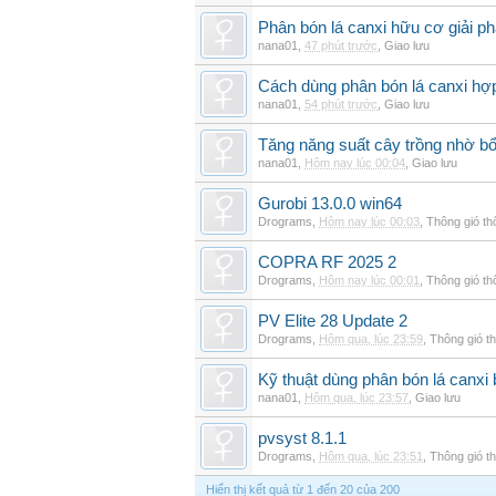
Phân bón lá canxi hữu cơ giải ph
nana01
,
47 phút trước
,
Giao lưu
Cách dùng phân bón lá canxi hợp
nana01
,
54 phút trước
,
Giao lưu
Tăng năng suất cây trồng nhờ bổ
nana01
,
Hôm nay lúc 00:04
,
Giao lưu
Gurobi 13.0.0 win64
Drograms
,
Hôm nay lúc 00:03
,
Thông gió t
COPRA RF 2025 2
Drograms
,
Hôm nay lúc 00:01
,
Thông gió t
PV Elite 28 Update 2
Drograms
,
Hôm qua, lúc 23:59
,
Thông gió t
Kỹ thuật dùng phân bón lá canxi
nana01
,
Hôm qua, lúc 23:57
,
Giao lưu
pvsyst 8.1.1
Drograms
,
Hôm qua, lúc 23:51
,
Thông gió t
Hiển thị kết quả từ 1 đến 20 của 200