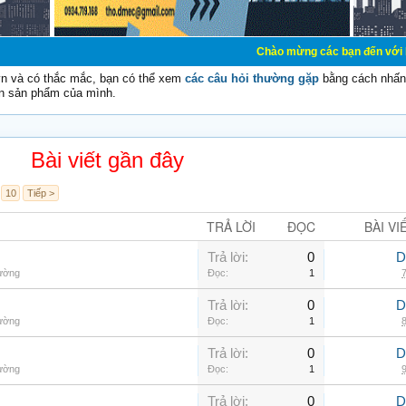
Chào mừng các bạn đến với Diễn đàn Cơ
vn và có thắc mắc, bạn có thể xem
các câu hỏi thường gặp
bằng cách nhấn 
n sản phẩm của mình.
Bài viết gần đây
10
Tiếp >
TRẢ LỜI
ĐỌC
BÀI VI
Trả lời:
0
D
hường
Đọc:
1
7
Trả lời:
0
D
hường
Đọc:
1
8
Trả lời:
0
D
hường
Đọc:
1
9
Trả lời:
0
D