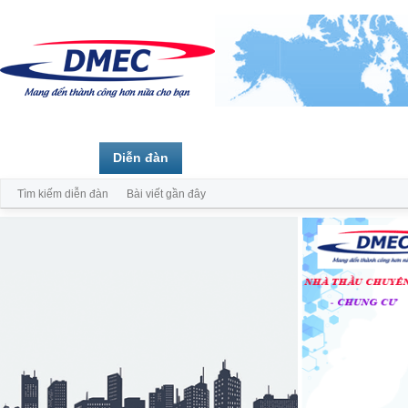
Trang chủ
Diễn đàn
Thành viên
Tìm kiếm diễn đàn
Bài viết gần đây