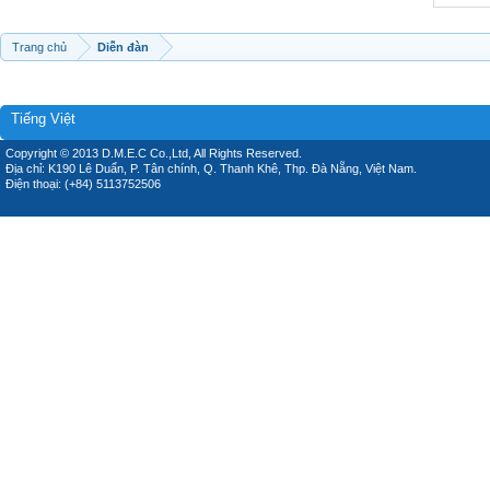
Trang chủ
Diễn đàn
Tiếng Việt
Copyright © 2013 D.M.E.C Co.,Ltd, All Rights Reserved.
Địa chỉ: K190 Lê Duẩn, P. Tân chính, Q. Thanh Khê, Thp. Đà Nẵng, Việt Nam.
Điện thoại: (+84) 5113752506