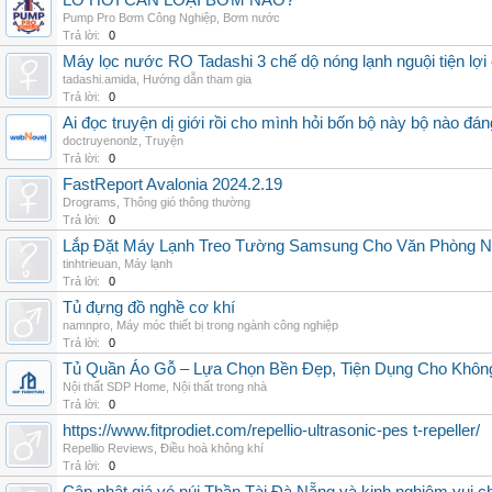
LÒ HƠI CẦN LOẠI BƠM NÀO?
Pump Pro Bơm Công Nghiệp
,
Bơm nước
Trả lời:
0
Máy lọc nước RO Tadashi 3 chế dộ nóng lạnh nguội tiện lợi 
tadashi.amida
,
Hướng dẫn tham gia
Trả lời:
0
Ai đọc truyện dị giới rồi cho mình hỏi bốn bộ này bộ nào đá
doctruyenonlz
,
Truyện
Trả lời:
0
FastReport Avalonia 2024.2.19
Drograms
,
Thông gió thông thường
Trả lời:
0
Lắp Đặt Máy Lạnh Treo Tường Samsung Cho Văn Phòng 
tinhtrieuan
,
Máy lạnh
Trả lời:
0
Tủ đựng đồ nghề cơ khí
namnpro
,
Máy móc thiết bị trong ngành công nghiệp
Trả lời:
0
Tủ Quần Áo Gỗ – Lựa Chọn Bền Đẹp, Tiện Dụng Cho Khôn
Nội thất SDP Home
,
Nội thất trong nhà
Trả lời:
0
https://www.fitprodiet.com/repellio-ultrasonic-pes t-repeller/
Repellio Reviews
,
Điều hoà không khí
Trả lời:
0