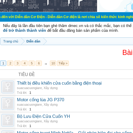
đàn Cơ Điện - Diễn đàn Cơ điện là nơi chia sẽ kiến thức kinh nghiệm trong lãn
Nếu đây là lần đầu tiên bạn ghé thăm dmec.vn và có thắc mắc, bạn có th
để trở thành thành viên
để bắt đầu đăng bán sản phẩm của mình.
Trang chủ
Diễn đàn
Bài
1
2
3
4
5
6
→
10
Tiếp >
TIÊU ĐỀ
Thiết bị điều khiển cửa cuốn bằng điện thoại
suacuacuongiare
,
Xây dựng
Trả lời:
1
Motor cổng lùa JG P370
suacuacuongiare
,
Xây dựng
Trả lời:
1
Bộ Lưu Điện Cửa Cuốn YH
suacuacuongiare
,
Xây dựng
Trả lời:
1