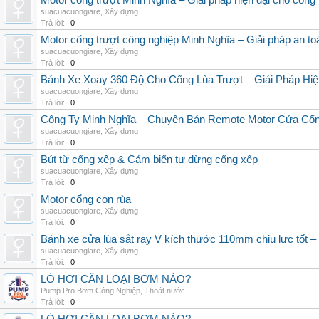
Motor cổng trượt Minh Nghĩa – Giải pháp hiện đại cho cổng l
suacuacuongiare
,
Xây dựng
Trả lời:
0
Motor cổng trượt công nghiệp Minh Nghĩa – Giải pháp an to
suacuacuongiare
,
Xây dựng
Trả lời:
0
Bánh Xe Xoay 360 Độ Cho Cổng Lùa Trượt – Giải Pháp Hiệ
suacuacuongiare
,
Xây dựng
Trả lời:
0
Công Ty Minh Nghĩa – Chuyên Bán Remote Motor Cửa Cổn
suacuacuongiare
,
Xây dựng
Trả lời:
0
Bút từ cổng xếp & Cảm biến tự dừng cổng xếp
suacuacuongiare
,
Xây dựng
Trả lời:
0
Motor cổng con rùa
suacuacuongiare
,
Xây dựng
Trả lời:
0
Bánh xe cửa lùa sắt ray V kích thước 110mm chịu lực 
suacuacuongiare
,
Xây dựng
Trả lời:
0
LÒ HƠI CẦN LOẠI BƠM NÀO?
Pump Pro Bơm Công Nghiệp
,
Thoát nước
Trả lời:
0