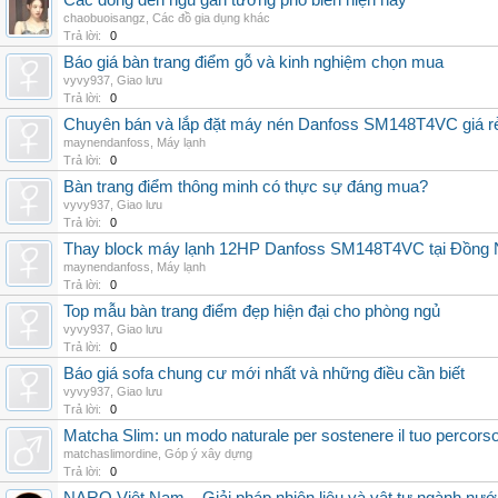
Các dòng đèn ngủ gắn tường phổ biến hiện nay
chaobuoisangz
,
Các đồ gia dụng khác
Trả lời:
0
Báo giá bàn trang điểm gỗ và kinh nghiệm chọn mua
vyvy937
,
Giao lưu
Trả lời:
0
Chuyên bán và lắp đặt máy nén Danfoss SM148T4VC giá rẻ,
maynendanfoss
,
Máy lạnh
Trả lời:
0
Bàn trang điểm thông minh có thực sự đáng mua?
vyvy937
,
Giao lưu
Trả lời:
0
Thay block máy lạnh 12HP Danfoss SM148T4VC tại Đồng Nai
maynendanfoss
,
Máy lạnh
Trả lời:
0
Top mẫu bàn trang điểm đẹp hiện đại cho phòng ngủ
vyvy937
,
Giao lưu
Trả lời:
0
Báo giá sofa chung cư mới nhất và những điều cần biết
vyvy937
,
Giao lưu
Trả lời:
0
Matcha Slim: un modo naturale per sostenere il tuo percors
matchaslimordine
,
Góp ý xây dựng
Trả lời:
0