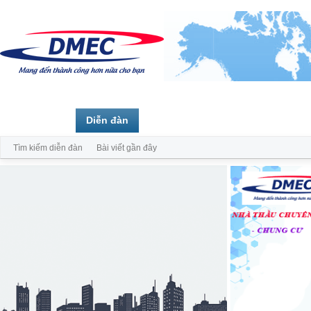
Trang chủ
Diễn đàn
Thành viên
Tìm kiếm diễn đàn
Bài viết gần đây