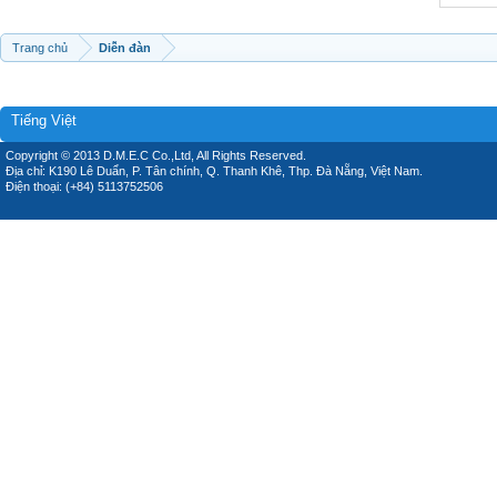
Trang chủ
Diễn đàn
Tiếng Việt
Copyright © 2013 D.M.E.C Co.,Ltd, All Rights Reserved.
Địa chỉ: K190 Lê Duẩn, P. Tân chính, Q. Thanh Khê, Thp. Đà Nẵng, Việt Nam.
Điện thoại: (+84) 5113752506