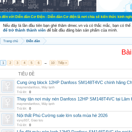
đàn Cơ Điện - Diễn đàn Cơ điện là nơi chia sẽ kiến thức kinh nghiệm trong lãn
Nếu đây là lần đầu tiên bạn ghé thăm dmec.vn và có thắc mắc, bạn có th
để trở thành thành viên
để bắt đầu đăng bán sản phẩm của mình.
Trang chủ
Diễn đàn
Bài
1
2
3
4
5
6
→
10
Tiếp >
TIÊU ĐỀ
Cung ứng block 12HP Danfoss SM148T4VC chính hãng China
maynendanfoss
,
Máy lạnh
Trả lời:
0
Thay tận nơi máy nén Danfoss 12HP SM148T4VC tại Lâm Đ
maynendanfoss
,
Máy lạnh
Trả lời:
0
Nội thất Phú Cường sale lớn sofa mùa hè 2026
vyvy937
,
Giao lưu
Trả lời:
0