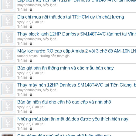
Lắp đặt máy nén lạnh 12HP Danfoss SM148T4VC tận nơi&uy
maynendanfoss
,
Máy lạnh
Trả lời:
0
Địa chỉ mua nội thất đẹp tại TP.HCM uy tín chất lượng
vyvy937
,
Giao lưu
Trả lời:
0
Thay block lạnh 12HP Danfoss SM148T4VC tận nơi tại Vĩnh 
maynendanfoss
,
Máy lạnh
Trả lời:
0
Máy lọc nước RO cao cấp Amida 2 vòi 3 chế độ AM-10NLNB2
tadashi.amida
,
Hướng dẫn tham gia
Trả lời:
0
Báo giá bàn ăn thông minh và các mẫu bán chạy
vyvy937
,
Giao lưu
Trả lời:
0
Thay máy nén 12HP Danfoss SM148T4VC tại Tiền Giang, b
maynendanfoss
,
Máy lạnh
Trả lời:
0
Bàn ăn hiện đại cho căn hộ cao cấp và nhà phố
vyvy937
,
Giao lưu
Trả lời:
0
Những mẫu bàn ăn mặt đá đẹp được yêu thích hiện nay
vyvy937
,
Giao lưu
Trả lời:
0