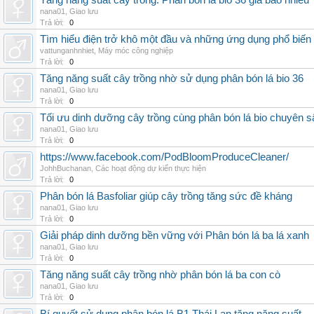
Tăng năng suất cây trồng: Phân bón lá bio 36 giá bao nhiêu
nana01
,
Giao lưu
Trả lời:
0
Tìm hiểu điện trở khô một đầu và những ứng dụng phổ biến 
vattunganhnhiet
,
Máy móc công nghiệp
Trả lời:
0
Tăng năng suất cây trồng nhờ sử dụng phân bón lá bio 36
nana01
,
Giao lưu
Trả lời:
0
Tối ưu dinh dưỡng cây trồng cùng phân bón lá bio chuyên s
nana01
,
Giao lưu
Trả lời:
0
https://www.facebook.com/PodBloomProduceCleaner/
JohhBuchanan
,
Các hoạt động dự kiến thực hiện
Trả lời:
0
Phân bón lá Basfoliar giúp cây trồng tăng sức đề kháng
nana01
,
Giao lưu
Trả lời:
0
Giải pháp dinh dưỡng bền vững với Phân bón lá ba lá xanh
nana01
,
Giao lưu
Trả lời:
0
Tăng năng suất cây trồng nhờ phân bón lá ba con cò
nana01
,
Giao lưu
Trả lời:
0