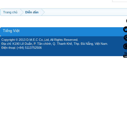
Trang chủ
Diễn đàn
Tiếng Việt
Copyright © 2013 D.M.E.C Co.,Ltd, All Rights Reserved.
Địa chỉ: K190 Lê Duẩn, P. Tân chính, Q. Thanh Khê, Thp. Đà Nẵng, Việt Nam.
Điện thoại: (+84) 5113752506