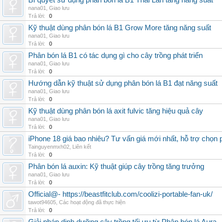
Bí quyết sử dụng phân bón lá B1 Thái Lan tăng năng suất
nana01
,
Giao lưu
Trả lời:
0
Kỹ thuật dùng phân bón lá B1 Grow More tăng năng suất
nana01
,
Giao lưu
Trả lời:
0
Phân bón lá B1 có tác dụng gì cho cây trồng phát triển
nana01
,
Giao lưu
Trả lời:
0
Hướng dẫn kỹ thuật sử dụng phân bón lá B1 đạt năng suất
nana01
,
Giao lưu
Trả lời:
0
Kỹ thuật dùng phân bón lá axit fulvic tăng hiệu quả cây
nana01
,
Giao lưu
Trả lời:
0
iPhone 18 giá bao nhiêu? Tư vấn giá mới nhất, hỗ trợ chọn
Tainguyenmxh02
,
Liên kết
Trả lời:
0
Phân bón lá auxin: Kỹ thuật giúp cây trồng tăng trưởng
nana01
,
Giao lưu
Trả lời:
0
Official@- https://beastfitclub.com/coolizi-portable-fan-uk/
tawot94605
,
Các hoạt động đã thực hiện
Trả lời:
0