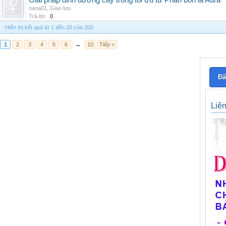
Giải pháp dinh dưỡng cây trồng tối ưu từ Phân bón lá Aura
nana01
,
Giao lưu
Trả lời:
0
Hiển thị kết quả từ 1 đến 20 của 200
1
2
3
4
5
6
→
10
Tiếp >
Đă
Liê