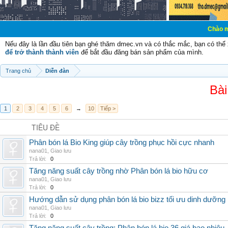
Chào mừng các bạn 
Nếu đây là lần đầu tiên bạn ghé thăm dmec.vn và có thắc mắc, bạn có th
để trở thành thành viên
để bắt đầu đăng bán sản phẩm của mình.
Trang chủ
Diễn đàn
Bài
1
2
3
4
5
6
→
10
Tiếp >
TIÊU ĐỀ
Phân bón lá Bio King giúp cây trồng phục hồi cực nhanh
nana01
,
Giao lưu
Trả lời:
0
Tăng năng suất cây trồng nhờ Phân bón lá bio hữu cơ
nana01
,
Giao lưu
Trả lời:
0
Hướng dẫn sử dụng phân bón lá bio bizz tối ưu dinh dưỡng
nana01
,
Giao lưu
Trả lời:
0