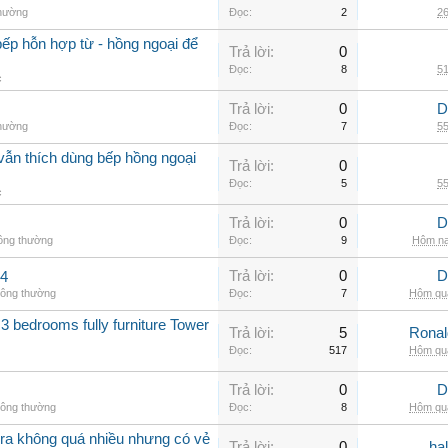
thường
Đọc:
2
26
ếp hỗn hợp từ - hồng ngoại để
Trả lời:
0
Đọc:
8
51
c
Trả lời:
0
D
thường
Đọc:
7
55
vẫn thích dùng bếp hồng ngoại
Trả lời:
0
Đọc:
5
55
c
Trả lời:
0
D
hông thường
Đọc:
9
Hôm na
Trả lời:
0
D
.4
hông thường
Đọc:
7
Hôm qua
3 bedrooms fully furniture Tower
Trả lời:
5
Rona
Đọc:
517
Hôm qua
Trả lời:
0
D
hông thường
Đọc:
8
Hôm qua
a không quá nhiều nhưng có vẻ
Trả lời:
0
ha