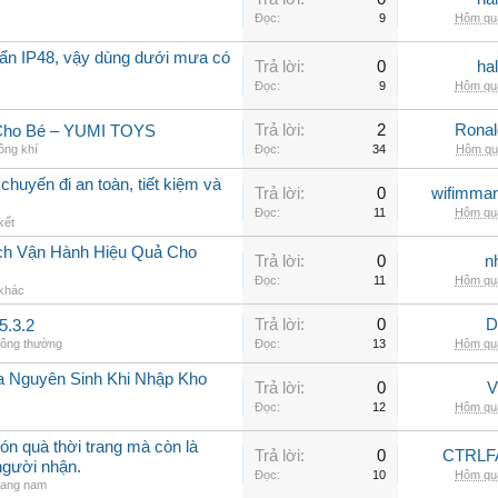
Đọc:
9
Hôm qua
ẩn IP48, vậy dùng dưới mưa có
Trả lời:
0
ha
Đọc:
9
Hôm qua
Trả lời:
2
Rona
 Cho Bé – YUMI TOYS
ông khí
Đọc:
34
Hôm qua
chuyến đi an toàn, tiết kiệm và
Trả lời:
0
wifimmar
Đọc:
11
Hôm qua
kết
ch Vận Hành Hiệu Quả Cho
Trả lời:
0
n
Đọc:
11
Hôm qua
 khác
Trả lời:
0
D
5.3.2
hông thường
Đọc:
13
Hôm qua
a Nguyên Sinh Khi Nhập Kho
Trả lời:
0
V
Đọc:
12
Hôm qua
ón quà thời trang mà còn là
Trả lời:
0
CTRLF
người nhận.
Đọc:
10
Hôm qua
rang nam