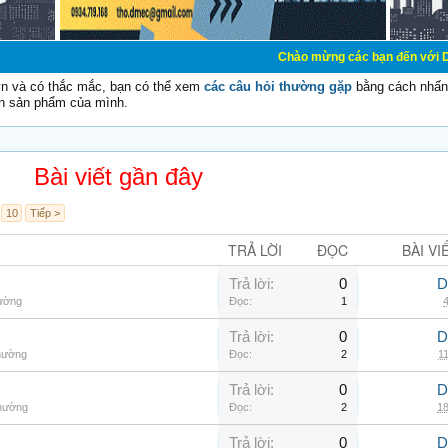
Chào mừng các bạn đến với Diễn đàn Cơ Điện
vn và có thắc mắc, bạn có thể xem
các câu hỏi thường gặp
bằng cách nhấn 
n sản phẩm của mình.
Bài viết gần đây
10
Tiếp >
TRẢ LỜI
ĐỌC
BÀI VI
Trả lời:
0
D
hường
Đọc:
1
4
Trả lời:
0
D
thường
Đọc:
2
11
Trả lời:
0
D
thường
Đọc:
2
18
Trả lời:
0
D