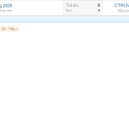
Trả lời:
0
CTRLF
ng 2026
rang nam
Đọc:
8
Hôm qua
10
Tiếp >