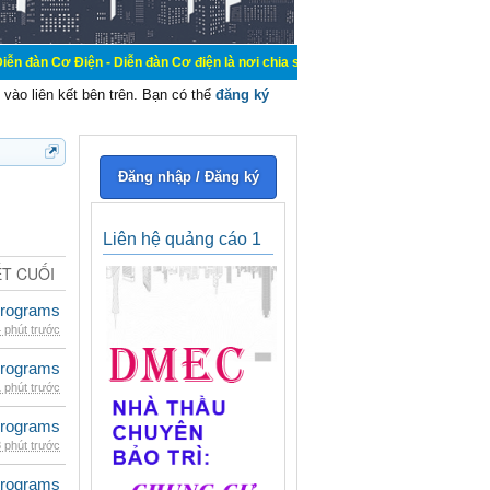
 - Diễn đàn Cơ điện là nơi chia sẽ kiến thức kinh nghiệm trong lãnh vực cơ đi
vào liên kết bên trên. Bạn có thể
đăng ký
Đăng nhập / Đăng ký
Liên hệ quảng cáo 1
ẾT CUỐI
rograms
 phút trước
rograms
 phút trước
rograms
 phút trước
rograms