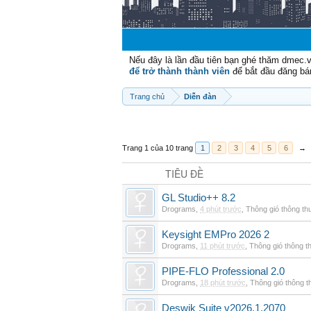
Nếu đây là lần đầu tiên bạn ghé thăm dmec.
để trở thành thành viên
để bắt đầu đăng bá
Trang chủ
Diễn đàn
Trang 1 của 10 trang
1
2
3
4
5
6
→
TIÊU ĐỀ
GL Studio++ 8.2
Drograms
,
4 phút trước
,
Thông gió thông t
Keysight EMPro 2026 2
Drograms
,
11 phút trước
,
Thông gió thông 
PIPE-FLO Professional 2.0
Drograms
,
18 phút trước
,
Thông gió thông 
Deswik Suite v2026.1.2070