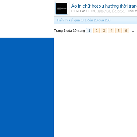
Áo in chữ hot xu hướng thời tra
CTRLFASHION
,
Hôm qua, lúc 22:29
,
Thời t
Hiển thị kết quả từ 1 đến 20 của 200
Trang 1 của 10 trang
1
2
3
4
5
6
→