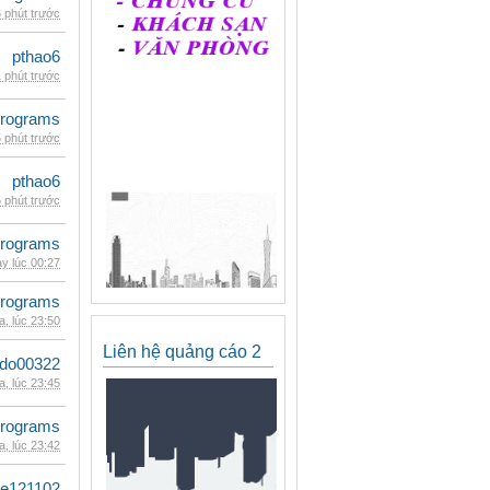
 phút trước
pthao6
 phút trước
rograms
 phút trước
pthao6
 phút trước
rograms
y lúc 00:27
rograms
, lúc 23:50
Liên hệ quảng cáo 2
ldo00322
, lúc 23:45
rograms
, lúc 23:42
le121102