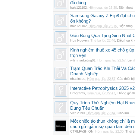
đủ dùng
hale121102
,
Hôm qua, lúc 23:30
,
Điện thoại
Samsung Galaxy Z Flip8 đạt chu
ổn không?
hale121102
,
Hôm qua, lúc 23:15
,
Điện thoại
Gấu Bông Quà Tặng Sinh Nhật
Huy Nguyen
,
Thứ ba lúc 22:46
,
Điều hoà kh
Kinh nghiệm thuê xe 45 chỗ giúp 
trọn vẹn
wifimmarketing01
,
Hôm qua, lúc 22:57
,
Liên 
Trạm Quan Trắc Khí Thải Và Cá
Doanh Nghiệp
nhattinseo
,
Hôm qua, lúc 22:57
,
Các thiết bị
Interactive Petrophysics 2025 v2
Drograms
,
Hôm qua, lúc 22:47
,
Thông gió t
Quy Trình Thử Nghiệm Hạt Nhự
Đúng Tiêu Chuẩn
Vietuc190
,
Hôm qua, lúc 22:34
,
Giao lưu
Một chiếc áo thun không chỉ là m
cách gửi gắm sự quan tâm đến 
CTRLFASHION
,
Hôm qua, lúc 22:30
,
Thời t