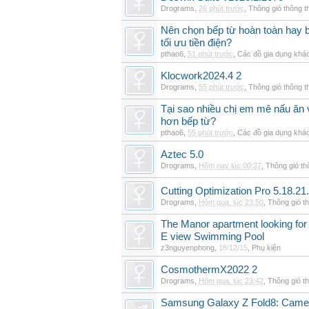
Drograms
,
26 phút trước
,
Thông gió thông 
Nên chọn bếp từ hoàn toàn hay b
tối ưu tiền điện?
pthao6
,
51 phút trước
,
Các đồ gia dụng khá
Klocwork2024.4 2
Drograms
,
55 phút trước
,
Thông gió thông 
Tại sao nhiều chị em mê nấu ăn 
hơn bếp từ?
pthao6
,
55 phút trước
,
Các đồ gia dụng khá
Aztec 5.0
Drograms
,
Hôm nay lúc 00:27
,
Thông gió t
Cutting Optimization Pro 5.18.21
Drograms
,
Hôm qua, lúc 23:50
,
Thông gió t
The Manor apartment looking for 
E view Swimming Pool
z3nguyenphong
,
18/12/15
,
Phụ kiện
CosmothermX2022 2
Drograms
,
Hôm qua, lúc 23:42
,
Thông gió t
Samsung Galaxy Z Fold8: Camer