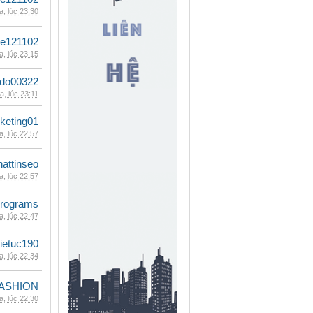
, lúc 23:30
le121102
, lúc 23:15
ldo00322
, lúc 23:11
keting01
, lúc 22:57
hattinseo
, lúc 22:57
rograms
, lúc 22:47
ietuc190
, lúc 22:34
ASHION
, lúc 22:30