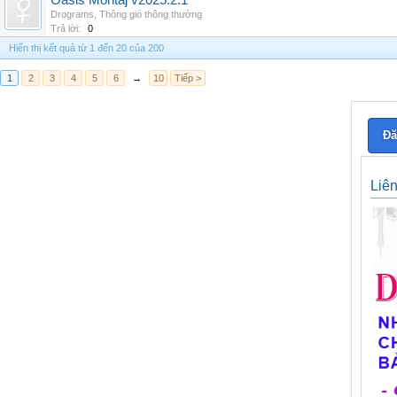
Oasis Montaj v2025.2.1
Drograms
,
Thông gió thông thường
Trả lời:
0
Hiển thị kết quả từ 1 đến 20 của 200
1
2
3
4
5
6
→
10
Tiếp >
Đă
Liê