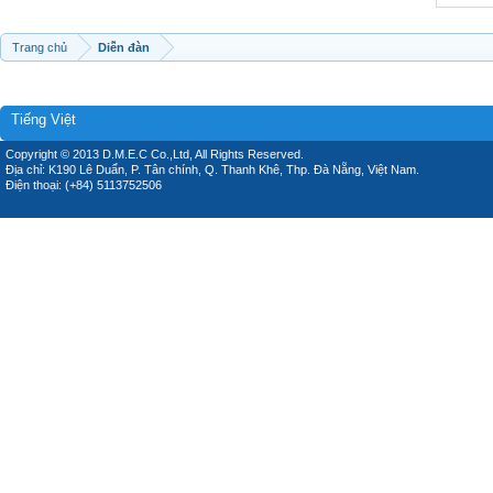
Trang chủ
Diễn đàn
Tiếng Việt
Copyright © 2013 D.M.E.C Co.,Ltd, All Rights Reserved.
Địa chỉ: K190 Lê Duẩn, P. Tân chính, Q. Thanh Khê, Thp. Đà Nẵng, Việt Nam.
Điện thoại: (+84) 5113752506