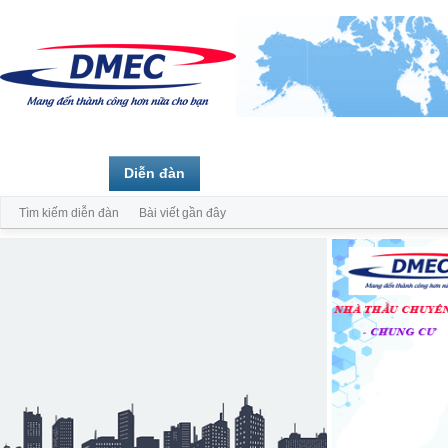
Trang chủ
Diễn đàn
Thành viên
Tìm kiếm diễn đàn
Bài viết gần đây