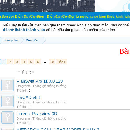
đàn Cơ Điện - Diễn đàn Cơ điện là nơi chia sẽ kiến thức kinh nghiệm trong lãn
Nếu đây là lần đầu tiên bạn ghé thăm dmec.vn và có thắc mắc, bạn có th
để trở thành thành viên
để bắt đầu đăng bán sản phẩm của mình.
Trang chủ
Diễn đàn
Bài
1
2
3
4
5
6
→
10
Tiếp >
TIÊU ĐỀ
PlanSwift Pro 11.0.0.129
Drograms
,
Thông gió thông thường
Trả lời:
0
PSCAD v5.1
Drograms
,
Thông gió thông thường
Trả lời:
0
Lorentz Peakview 3D
Drograms
,
Thông gió thông thường
Trả lời:
0