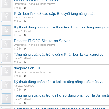
GEOVIA Whittle 2026 v4.9 2
Drograms
,
Thông gió thông thường
Trả lời:
0
Phân bón lá kno3 cao cấp: Bí quyết tăng năng suất
nana01
,
Giao lưu
Trả lời:
0
Kỹ thuật dùng phân bón lá Kina Ado Ethephon tăng năng suấ
nana01
,
Giao lưu
Trả lời:
0
Process IT OPC Simulation Server
Drograms
,
Thông gió thông thường
Trả lời:
0
Tăng năng suất cây trồng cùng Phân bón lá kali canxi bo
nana01
,
Giao lưu
Trả lời:
0
dragonvision 1.0
Drograms
,
Thông gió thông thường
Trả lời:
0
Kỹ thuật dùng phân bón lá kali bo tăng năng suất mùa vụ
nana01
,
Giao lưu
Trả lời:
0
Tăng năng suất cây trồng nhờ sử dụng phân bón lá Jumpsta
nana01
,
Giao lưu
Trả lời:
0