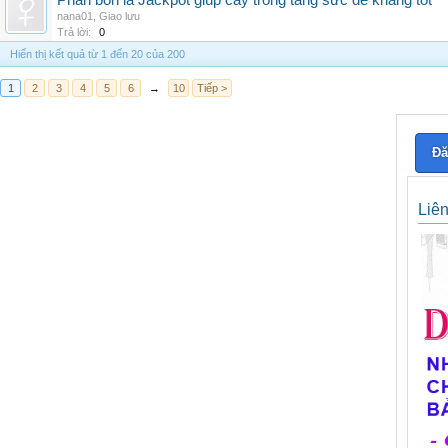
Phân bón lá Jackpot giúp cây trồng tăng sức đề kháng tốt
nana01
,
Giao lưu
Trả lời:
0
Hiển thị kết quả từ 1 đến 20 của 200
1
2
3
4
5
6
→
10
Tiếp >
Đă
Liê