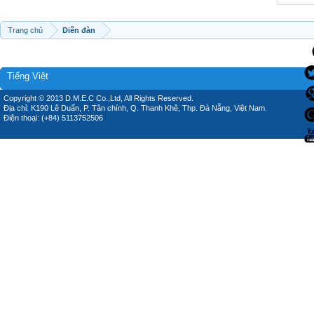
Trang chủ
Diễn đàn
Tiếng Việt
Copyright © 2013 D.M.E.C Co.,Ltd, All Rights Reserved.
Địa chỉ: K190 Lê Duẩn, P. Tân chính, Q. Thanh Khê, Thp. Đà Nẵng, Việt Nam.
Điện thoại: (+84) 5113752506