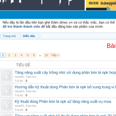
Chà
Nếu đây là lần đầu tiên bạn ghé thăm dmec.vn và có thắc mắc, bạn có th
để trở thành thành viên
để bắt đầu đăng bán sản phẩm của mình.
Trang chủ
Diễn đàn
Bài
1
2
3
4
5
6
→
10
Tiếp >
TIÊU ĐỀ
Tăng năng suất cây trồng nhờ sử dụng phân bón lá npk hợp 
nana01
,
Giao lưu
Trả lời:
0
Hướng dẫn kỹ thuật dùng Phân bón lá npk bổ sung trung vi
nana01
,
Giao lưu
Trả lời:
0
Kỹ thuật dùng Phân bón lá npk a2 tăng năng suất vụ mùa
nana01
,
Giao lưu
Trả lời:
0