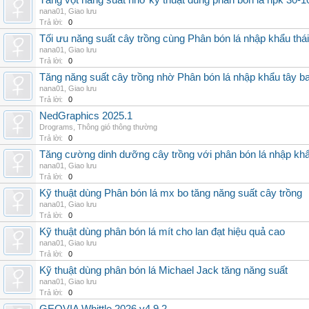
Tăng vọt năng suất nhờ kỹ thuật dùng phân bón lá npk 30-1
nana01
,
Giao lưu
Trả lời:
0
Tối ưu năng suất cây trồng cùng Phân bón lá nhập khẩu thái
nana01
,
Giao lưu
Trả lời:
0
Tăng năng suất cây trồng nhờ Phân bón lá nhập khẩu tây b
nana01
,
Giao lưu
Trả lời:
0
NedGraphics 2025.1
Drograms
,
Thông gió thông thường
Trả lời:
0
Tăng cường dinh dưỡng cây trồng với phân bón lá nhập kh
nana01
,
Giao lưu
Trả lời:
0
Kỹ thuật dùng Phân bón lá mx bo tăng năng suất cây trồng
nana01
,
Giao lưu
Trả lời:
0
Kỹ thuật dùng phân bón lá mít cho lan đạt hiệu quả cao
nana01
,
Giao lưu
Trả lời:
0
Kỹ thuật dùng phân bón lá Michael Jack tăng năng suất
nana01
,
Giao lưu
Trả lời:
0