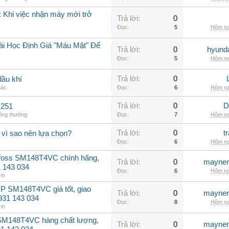
 Khi việc nhận máy mới trở
Trả lời:
0
Đọc:
5
Hôm na
ài Học Định Giá "Máu Mặt" Để
Trả lời:
0
hyunda
Đọc:
5
Hôm na
Trả lời:
0
dầu khí
hác
Đọc:
6
Hôm na
Trả lời:
0
D
C251
hông thường
Đọc:
7
Hôm na
Trả lời:
0
t
 vì sao nên lựa chọn?
Đọc:
6
Hôm na
nfoss SM148T4VC chính hãng,
Trả lời:
0
maynen
31 143 034
Đọc:
6
Hôm na
nh
P SM148T4VC giá tốt, giao
Trả lời:
0
maynen
0931 143 034
Đọc:
8
Hôm na
nh
 SM148T4VC hàng chất lượng,
Trả lời:
0
maynen