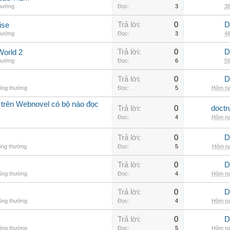
thường
Đọc:
3
38
Trả lời:
0
D
ise
thường
Đọc:
3
48
Trả lời:
0
D
World 2
thường
Đọc:
6
59
Trả lời:
0
D
hông thường
Đọc:
5
Hôm na
 trên Webnovel có bộ nào đọc
Trả lời:
0
doctr
Đọc:
4
Hôm na
Trả lời:
0
D
ông thường
Đọc:
5
Hôm na
Trả lời:
0
D
hông thường
Đọc:
4
Hôm na
Trả lời:
0
D
hông thường
Đọc:
4
Hôm na
Trả lời:
0
D
hông thường
Đọc:
5
Hôm na