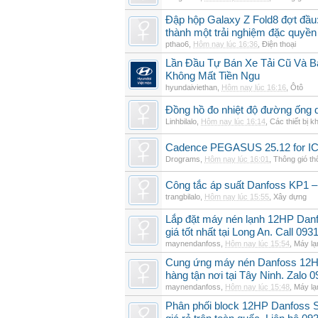
Đập hộp Galaxy Z Fold8 đợt đầu:
thành một trải nghiệm đặc quyền
pthao6
,
Hôm nay lúc 16:36
,
Điện thoại
Lần Đầu Tự Bán Xe Tải Cũ Và B
Không Mất Tiền Ngu
hyundaiviethan
,
Hôm nay lúc 16:16
,
Ôtô
Đồng hồ đo nhiệt độ đường ống 
Linhbilalo
,
Hôm nay lúc 16:14
,
Các thiết bị k
Cadence PEGASUS 25.12 for I
Drograms
,
Hôm nay lúc 16:01
,
Thông gió t
Công tắc áp suất Danfoss KP1 –
trangbilalo
,
Hôm nay lúc 15:55
,
Xây dựng
Lắp đặt máy nén lạnh 12HP Da
giá tốt nhất tại Long An. Call 09
maynendanfoss
,
Hôm nay lúc 15:54
,
Máy lạ
Cung ứng máy nén Danfoss 12H
hàng tận nơi tại Tây Ninh. Zalo 
maynendanfoss
,
Hôm nay lúc 15:48
,
Máy lạ
Phân phối block 12HP Danfoss