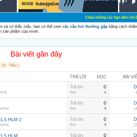
Chào mừng các bạn đến với Diễn đàn Cơ Điệ
vn và có thắc mắc, bạn có thể xem
các câu hỏi thường gặp
bằng cách nhấn 
n sản phẩm của mình.
Bài viết gần đây
10
Tiếp >
TRẢ LỜI
ĐỌC
BÀI VI
Trả lời:
0
D
hường
Đọc:
1
1
Trả lời:
0
D
thường
Đọc:
3
14
Trả lời:
0
D
LS HLM 2
thường
Đọc:
3
27
Trả lời:
0
D
ELS HLM