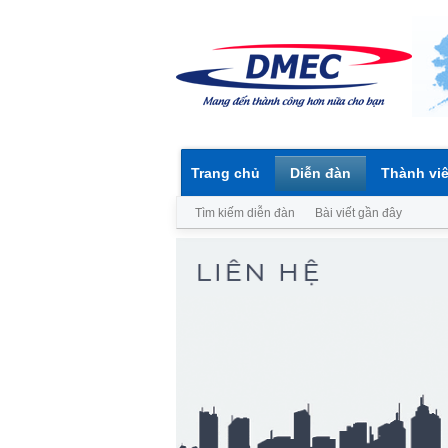
Trang chủ
Diễn đàn
Thành vi
Tìm kiếm diễn đàn
Bài viết gần đây