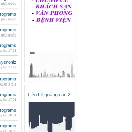
 phút trước
rograms
 phút trước
rograms
 phút trước
rograms
y lúc 17:21
uyenonlz
y lúc 17:17
rograms
y lúc 17:11
rograms
Liên hệ quảng cáo 2
y lúc 17:01
rograms
y lúc 16:51
rograms
y lúc 16:39