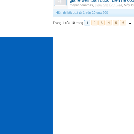
giá rẻ trên toàn quốc. Liên hệ 09
maynendanfoss
,
Hôm nay lúc 15:44
,
Máy lạ
Hiển thị kết quả từ 1 đến 20 của 200
Trang 1 của 10 trang
1
2
3
4
5
6
→