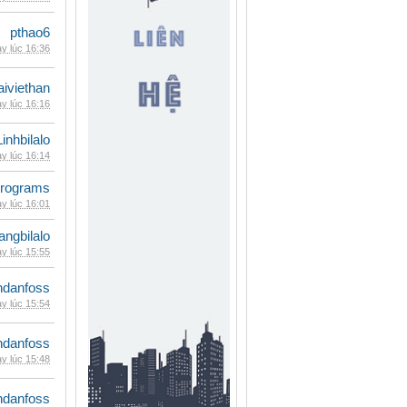
pthao6
y lúc 16:36
iviethan
y lúc 16:16
Linhbilalo
y lúc 16:14
rograms
y lúc 16:01
rangbilalo
y lúc 15:55
danfoss
y lúc 15:54
danfoss
y lúc 15:48
danfoss