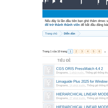
Nếu đây là lần đầu tiên bạn ghé thăm dmec.
để trở thành thành viên
để bắt đầu đăng bá
Trang chủ
Diễn đàn
Trang 1 của 10 trang
1
2
3
4
5
6
→
TIÊU ĐỀ
CGS ORIS PressMatch 4.4 2
Drograms
,
1 phút trước
,
Thông gió thông t
Limaguide Plus 2025 for Window
Drograms
,
14 phút trước
,
Thông gió thông 
HIERARCHICAL LINEAR MODE
Drograms
,
27 phút trước
,
Thông gió thông 
HIERARCHICAL LINEAR MOD