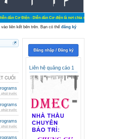
n - Diễn đàn Cơ điện là nơi chia sẽ kiến thức kinh nghiệm trong lãnh vực cơ đi
vào liên kết bên trên. Bạn có thể
đăng ký
Đăng nhập / Đăng ký
Liên hệ quảng cáo 1
ẾT CUỐI
rograms
 phút trước
rograms
 phút trước
rograms
 phút trước
rograms