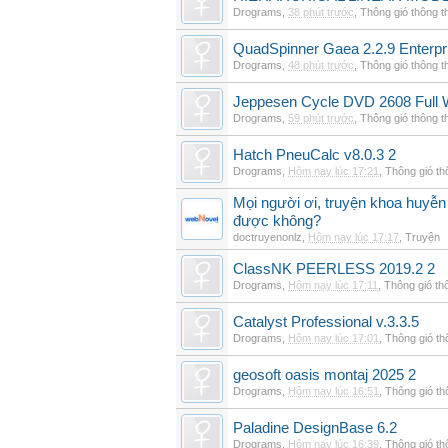
Drograms
,
38 phút trước
,
Thông gió thông 
QuadSpinner Gaea 2.2.9 Enterpr
Drograms
,
48 phút trước
,
Thông gió thông 
Jeppesen Cycle DVD 2608 Full 
Drograms
,
59 phút trước
,
Thông gió thông 
Hatch PneuCalc v8.0.3 2
Drograms
,
Hôm nay lúc 17:21
,
Thông gió t
Mọi người ơi, truyện khoa huyễn
được không?
doctruyenonlz
,
Hôm nay lúc 17:17
,
Truyện
ClassNK PEERLESS 2019.2 2
Drograms
,
Hôm nay lúc 17:11
,
Thông gió th
Catalyst Professional v.3.3.5
Drograms
,
Hôm nay lúc 17:01
,
Thông gió t
geosoft oasis montaj 2025 2
Drograms
,
Hôm nay lúc 16:51
,
Thông gió t
Paladine DesignBase 6.2
Drograms
,
Hôm nay lúc 16:39
,
Thông gió t