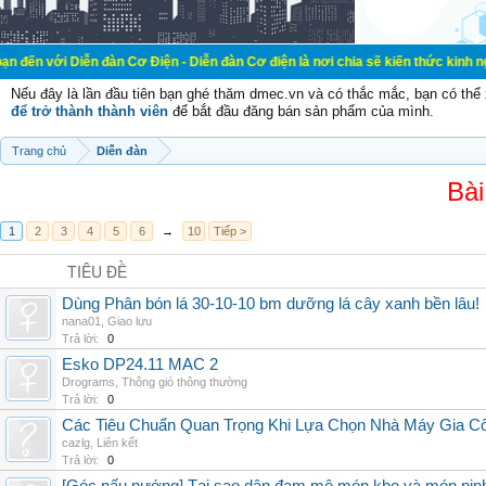
ễn đàn Cơ Điện - Diễn đàn Cơ điện là nơi chia sẽ kiến thức kinh nghiệm trong l
Nếu đây là lần đầu tiên bạn ghé thăm dmec.vn và có thắc mắc, bạn có th
để trở thành thành viên
để bắt đầu đăng bán sản phẩm của mình.
Trang chủ
Diễn đàn
Bài
1
2
3
4
5
6
→
10
Tiếp >
TIÊU ĐỀ
Dùng Phân bón lá 30-10-10 bm dưỡng lá cây xanh bền lâu!
nana01
,
Giao lưu
Trả lời:
0
Esko DP24.11 MAC 2
Drograms
,
Thông gió thông thường
Trả lời:
0
Các Tiêu Chuẩn Quan Trọng Khi Lựa Chọn Nhà Máy Gia 
cazlg
,
Liên kết
Trả lời:
0