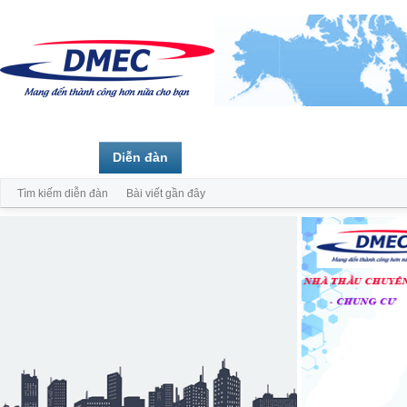
Trang chủ
Diễn đàn
Thành viên
Tìm kiếm diễn đàn
Bài viết gần đây