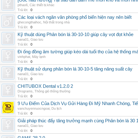
[Góc nấu nướng] Tại sao dân đam mê món kho và món ninh
pthao6
,
Các thiết bị khác
Trả lời:
0
Các loại vách ngăn văn phòng phổ biến hiện nay nên biết
ghecongthaihoc
,
Nội thất trong nhà
Trả lời:
0
Kỹ thuật dùng Phân bón lá 30-10-10 giúp cây vọt đọt khỏe
nana01
,
Giao lưu
Trả lời:
0
Đi ống đồng âm tường giúp kéo dài tuổi thọ của hệ thống m
vinhphat
,
Máy lạnh
Trả lời:
0
Kỹ thuật sử dụng phân bón lá 30-10-5 tăng năng suất cây
nana01
,
Giao lưu
Trả lời:
0
CHITUBOX Dental v1.2.0 2
Drograms
,
Thông gió thông thường
Trả lời:
0
9 Ưu Điểm Của Dịch Vụ Gửi Hàng Đi Mỹ Nhanh Chóng, Tiế
vanchuyennuocngoai
,
Du lịch
Trả lời:
0
Giải pháp thúc đẩy tăng trưởng mạnh cùng Phân bón lá 30 1
nana01
,
Giao lưu
Trả lời:
0