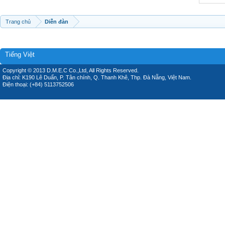
Trang chủ
Diễn đàn
Tiếng Việt
Copyright © 2013 D.M.E.C Co.,Ltd, All Rights Reserved.
Địa chỉ: K190 Lê Duẩn, P. Tân chính, Q. Thanh Khê, Thp. Đà Nẵng, Việt Nam.
Điện thoại: (+84) 5113752506