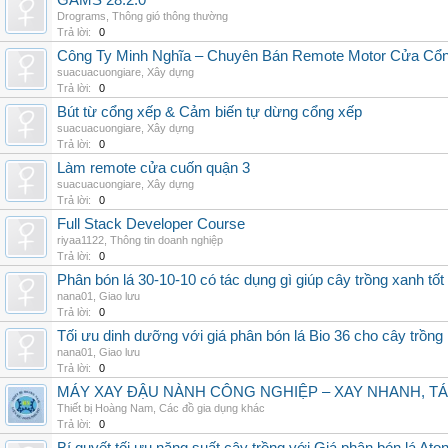
GAMS 28.2.0
Drograms
,
Thông gió thông thường
Trả lời:
0
Công Ty Minh Nghĩa – Chuyên Bán Remote Motor Cửa Cổn
suacuacuongiare
,
Xây dựng
Trả lời:
0
Bút từ cổng xếp & Cảm biến tự dừng cổng xếp
suacuacuongiare
,
Xây dựng
Trả lời:
0
Làm remote cửa cuốn quận 3
suacuacuongiare
,
Xây dựng
Trả lời:
0
Full Stack Developer Course
riyaa1122
,
Thông tin doanh nghiệp
Trả lời:
0
Phân bón lá 30-10-10 có tác dụng gì giúp cây trồng xanh tốt
nana01
,
Giao lưu
Trả lời:
0
Tối ưu dinh dưỡng với giá phân bón lá Bio 36 cho cây trồng
nana01
,
Giao lưu
Trả lời:
0
MÁY XAY ĐẬU NÀNH CÔNG NGHIỆP – XAY NHANH, TÁ
Thiết bị Hoàng Nam
,
Các đồ gia dụng khác
Trả lời:
0