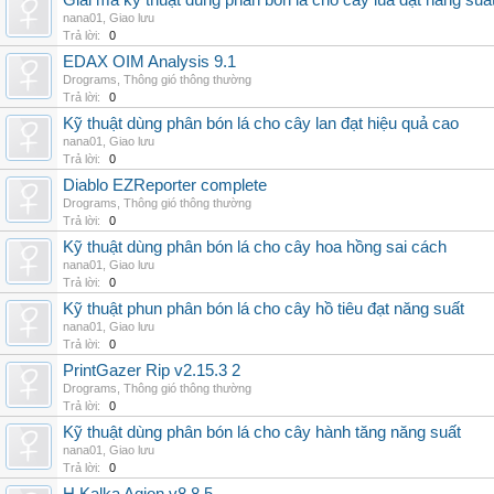
Giải mã kỹ thuật dùng phân bón lá cho cây lúa đạt năng suấ
nana01
,
Giao lưu
Trả lời:
0
EDAX OIM Analysis 9.1
Drograms
,
Thông gió thông thường
Trả lời:
0
Kỹ thuật dùng phân bón lá cho cây lan đạt hiệu quả cao
nana01
,
Giao lưu
Trả lời:
0
Diablo EZReporter complete
Drograms
,
Thông gió thông thường
Trả lời:
0
Kỹ thuật dùng phân bón lá cho cây hoa hồng sai cách
nana01
,
Giao lưu
Trả lời:
0
Kỹ thuật phun phân bón lá cho cây hồ tiêu đạt năng suất
nana01
,
Giao lưu
Trả lời:
0
PrintGazer Rip v2.15.3 2
Drograms
,
Thông gió thông thường
Trả lời:
0
Kỹ thuật dùng phân bón lá cho cây hành tăng năng suất
nana01
,
Giao lưu
Trả lời:
0