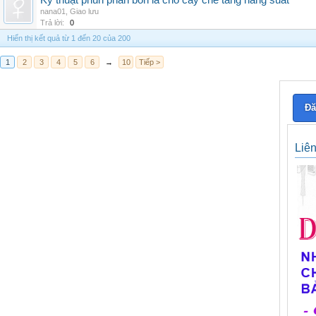
Kỹ thuật phun phân bón lá cho cây chè tăng năng suất
nana01
,
Giao lưu
Trả lời:
0
Hiển thị kết quả từ 1 đến 20 của 200
1
2
3
4
5
6
→
10
Tiếp >
Đă
Liê