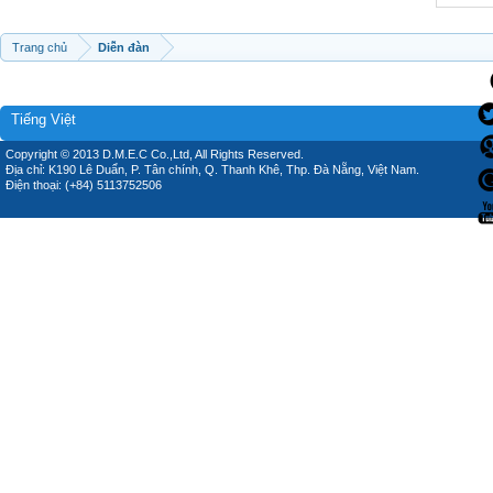
Trang chủ
Diễn đàn
Tiếng Việt
Copyright © 2013 D.M.E.C Co.,Ltd, All Rights Reserved.
Địa chỉ: K190 Lê Duẩn, P. Tân chính, Q. Thanh Khê, Thp. Đà Nẵng, Việt Nam.
Điện thoại: (+84) 5113752506