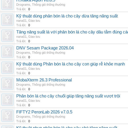
H.Kalka Aqion v8.8.5
Drograms
,
Thông gió thông thường
Trả lời:
0
Kỹ thuật dùng phân bón lá cho cây dừa tăng năng suất
nana01
,
Giao lưu
Trả lời:
0
Tăng năng suất lá với phân bón lá cho cây dâu tằm đúng c
nana01
,
Giao lưu
Trả lời:
0
DNV Sesam Package 2026.04
Drograms
,
Thông gió thông thường
Trả lời:
0
Kỹ thuật dùng Phân bón lá cho cây con giúp rễ khỏe mạnh
nana01
,
Giao lưu
Trả lời:
0
MobaXterm 26.3 Professional
Drograms
,
Thông gió thông thường
Trả lời:
0
Phân bón lá cho cây chuối giúp tăng năng suất vượt trội
nana01
,
Giao lưu
Trả lời:
0
FIFTY2 PeronLab 2026 v7.0.5
Drograms
,
Thông gió thông thường
Trả lời:
0