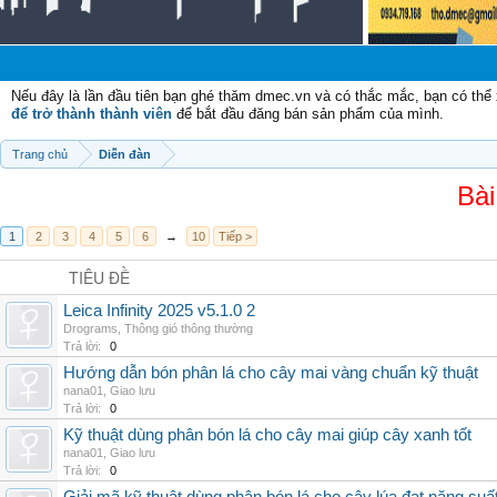
C
Nếu đây là lần đầu tiên bạn ghé thăm dmec.vn và có thắc mắc, bạn có th
để trở thành thành viên
để bắt đầu đăng bán sản phẩm của mình.
Trang chủ
Diễn đàn
Bài
1
2
3
4
5
6
→
10
Tiếp >
TIÊU ĐỀ
Leica Infinity 2025 v5.1.0 2
Drograms
,
Thông gió thông thường
Trả lời:
0
Hướng dẫn bón phân lá cho cây mai vàng chuẩn kỹ thuật
nana01
,
Giao lưu
Trả lời:
0
Kỹ thuật dùng phân bón lá cho cây mai giúp cây xanh tốt
nana01
,
Giao lưu
Trả lời:
0