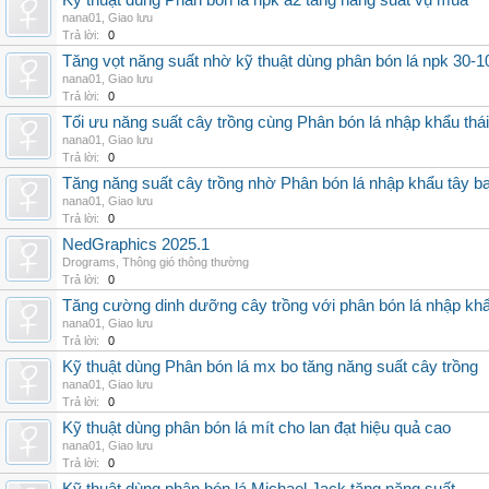
Kỹ thuật dùng Phân bón lá npk a2 tăng năng suất vụ mùa
nana01
,
Giao lưu
Trả lời:
0
Tăng vọt năng suất nhờ kỹ thuật dùng phân bón lá npk 30-1
nana01
,
Giao lưu
Trả lời:
0
Tối ưu năng suất cây trồng cùng Phân bón lá nhập khẩu thái
nana01
,
Giao lưu
Trả lời:
0
Tăng năng suất cây trồng nhờ Phân bón lá nhập khẩu tây b
nana01
,
Giao lưu
Trả lời:
0
NedGraphics 2025.1
Drograms
,
Thông gió thông thường
Trả lời:
0
Tăng cường dinh dưỡng cây trồng với phân bón lá nhập kh
nana01
,
Giao lưu
Trả lời:
0
Kỹ thuật dùng Phân bón lá mx bo tăng năng suất cây trồng
nana01
,
Giao lưu
Trả lời:
0
Kỹ thuật dùng phân bón lá mít cho lan đạt hiệu quả cao
nana01
,
Giao lưu
Trả lời:
0