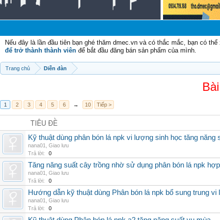
Nếu đây là lần đầu tiên bạn ghé thăm dmec.vn và có thắc mắc, bạn có th
để trở thành thành viên
để bắt đầu đăng bán sản phẩm của mình.
Trang chủ
Diễn đàn
Bài
1
2
3
4
5
6
→
10
Tiếp >
TIÊU ĐỀ
Kỹ thuật dùng phân bón lá npk vi lượng sinh học tăng năng 
nana01
,
Giao lưu
Trả lời:
0
Tăng năng suất cây trồng nhờ sử dụng phân bón lá npk hợp 
nana01
,
Giao lưu
Trả lời:
0
Hướng dẫn kỹ thuật dùng Phân bón lá npk bổ sung trung vi
nana01
,
Giao lưu
Trả lời:
0