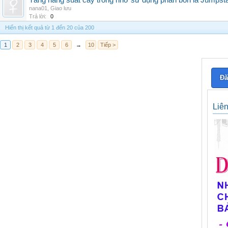
Tăng năng suất cây trồng nhờ sử dụng phân bón lá Jumpsta
nana01
,
Giao lưu
Trả lời:
0
Hiển thị kết quả từ 1 đến 20 của 200
1
2
3
4
5
6
→
10
Tiếp >
Đă
Liê