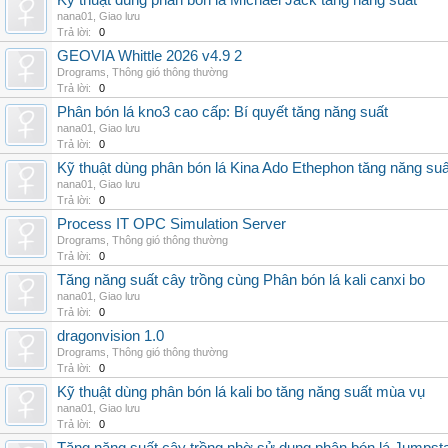
Kỹ thuật dùng phân bón lá Michael Jack tăng năng suất
nana01
,
Giao lưu
Trả lời:
0
GEOVIA Whittle 2026 v4.9 2
Drograms
,
Thông gió thông thường
Trả lời:
0
Phân bón lá kno3 cao cấp: Bí quyết tăng năng suất
nana01
,
Giao lưu
Trả lời:
0
Kỹ thuật dùng phân bón lá Kina Ado Ethephon tăng năng suấ
nana01
,
Giao lưu
Trả lời:
0
Process IT OPC Simulation Server
Drograms
,
Thông gió thông thường
Trả lời:
0
Tăng năng suất cây trồng cùng Phân bón lá kali canxi bo
nana01
,
Giao lưu
Trả lời:
0
dragonvision 1.0
Drograms
,
Thông gió thông thường
Trả lời:
0
Kỹ thuật dùng phân bón lá kali bo tăng năng suất mùa vụ
nana01
,
Giao lưu
Trả lời:
0