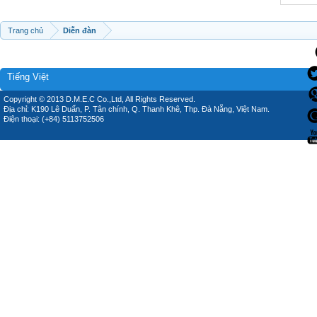
Trang chủ
Diễn đàn
Tiếng Việt
Copyright © 2013 D.M.E.C Co.,Ltd, All Rights Reserved.
Địa chỉ: K190 Lê Duẩn, P. Tân chính, Q. Thanh Khê, Thp. Đà Nẵng, Việt Nam.
Điện thoại: (+84) 5113752506