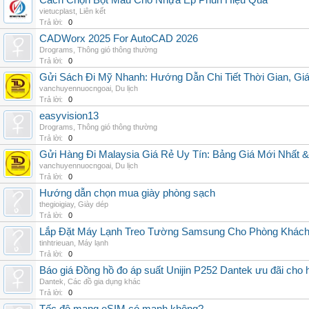
Cách Chọn Bột Màu Cho Nhựa Ép Phun Hiệu Quả
vietucplast
,
Liên kết
Trả lời:
0
CADWorx 2025 For AutoCAD 2026
Drograms
,
Thông gió thông thường
Trả lời:
0
Gửi Sách Đi Mỹ Nhanh: Hướng Dẫn Chi Tiết Thời Gian, G
vanchuyennuocngoai
,
Du lịch
Trả lời:
0
easyvision13
Drograms
,
Thông gió thông thường
Trả lời:
0
Gửi Hàng Đi Malaysia Giá Rẻ Uy Tín: Bảng Giá Mới Nhất 
vanchuyennuocngoai
,
Du lịch
Trả lời:
0
Hướng dẫn chọn mua giày phòng sạch
thegioigiay
,
Giày dép
Trả lời:
0
Lắp Đặt Máy Lạnh Treo Tường Samsung Cho Phòng Khác
tinhtrieuan
,
Máy lạnh
Trả lời:
0
Báo giá Đồng hồ đo áp suất Unijin P252 Dantek ưu đãi cho h
Dantek
,
Các đồ gia dụng khác
Trả lời:
0