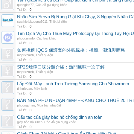
Tấm graphite siêu bền - Giúp tiết kiệm chi phí và tăng năng 
quanglan77
,
Các đồ gia dụng khác
Trả lời:
0
Nhận Sửa Servo Bị Rung Giật Khi Chạy, 8 Nguyên Nhân C
suathietbitudong3011
,
Thiết bị điện
Trả lời:
0
Tìm Dịch Vụ Cho Thuê Máy Photocopy tại Thông Tây Hội U
phuocaninfo
,
Các loại khác
Trả lời:
0
如何挑選 IQOS 保護套的外觀風格：極簡、潮流與商務
mqqrkzmrb
,
Thiết bị điện
Trả lời:
0
SP2S煙彈口味分類介紹：熱門風味一次了解
mqqrkzmrb
,
Thiết bị điện
Trả lời:
0
Lắp Đặt Máy Lạnh Treo Tường Samsung Cho Showroom
tinhtrieuan
,
Máy lạnh
Trả lời:
0
BÁN NHÀ PHÚ NHUẬN 48M² – ĐANG CHO THUÊ 20 TRIỆ
phuongchau
,
Mua bán nhà đất
Trả lời:
0
Cấu tạo của giày bảo hộ chống đinh an toàn
giày bảo hộ ziben
,
Các đồ gia dụng khác
Trả lời:
0