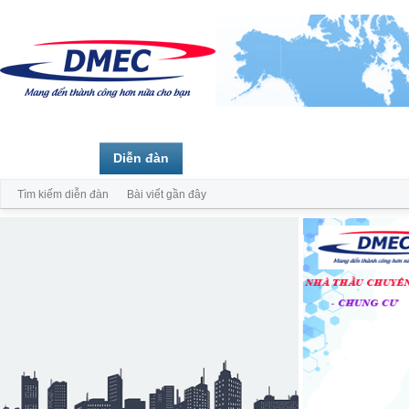
Trang chủ
Diễn đàn
Thành viên
Tìm kiếm diễn đàn
Bài viết gần đây