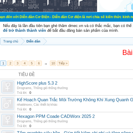
ễn đàn Cơ Điện - Diễn đàn Cơ điện là nơi chia sẽ kiến thức kinh nghiệm trong l
Nếu đây là lần đầu tiên bạn ghé thăm dmec.vn và có thắc mắc, bạn có th
để trở thành thành viên
để bắt đầu đăng bán sản phẩm của mình.
Trang chủ
Diễn đàn
Bài
1
2
3
4
5
6
→
10
Tiếp >
TIÊU ĐỀ
HighScore plus 5.3 2
Drograms
,
Thông gió thông thường
Trả lời:
0
Kế Hoạch Quan Trắc Môi Trường Không Khí Xung Quanh
nhattinseo
,
Các thiết bị khác
Trả lời:
0
Hexagon PPM Coade CADWorx 2025 2
Drograms
,
Thông gió thông thường
Trả lời:
0