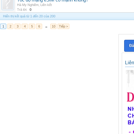
Tốc độ mạng eSIM có mạnh không?
Hà My Nghiêm
,
Liên kết
Trả lời:
0
Hiển thị kết quả từ 1 đến 20 của 200
1
2
3
4
5
6
→
10
Tiếp >
Đă
Liê