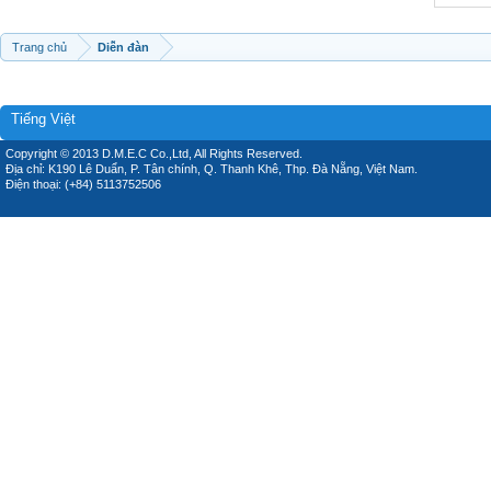
Trang chủ
Diễn đàn
Tiếng Việt
Copyright © 2013 D.M.E.C Co.,Ltd, All Rights Reserved.
Địa chỉ: K190 Lê Duẩn, P. Tân chính, Q. Thanh Khê, Thp. Đà Nẵng, Việt Nam.
Điện thoại: (+84) 5113752506