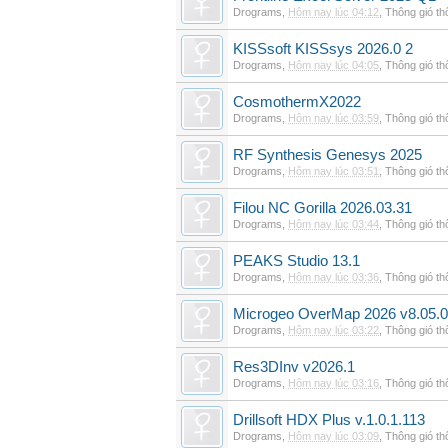
Drograms
,
Hôm nay lúc 04:12
,
Thông gió t
KISSsoft KISSsys 2026.0 2
Drograms
,
Hôm nay lúc 04:05
,
Thông gió t
CosmothermX2022
Drograms
,
Hôm nay lúc 03:59
,
Thông gió t
RF Synthesis Genesys 2025
Drograms
,
Hôm nay lúc 03:51
,
Thông gió t
Filou NC Gorilla 2026.03.31
Drograms
,
Hôm nay lúc 03:44
,
Thông gió t
PEAKS Studio 13.1
Drograms
,
Hôm nay lúc 03:36
,
Thông gió t
Microgeo OverMap 2026 v8.05.
Drograms
,
Hôm nay lúc 03:22
,
Thông gió t
Res3DInv v2026.1
Drograms
,
Hôm nay lúc 03:16
,
Thông gió t
Drillsoft HDX Plus v.1.0.1.113
Drograms
,
Hôm nay lúc 03:09
,
Thông gió t