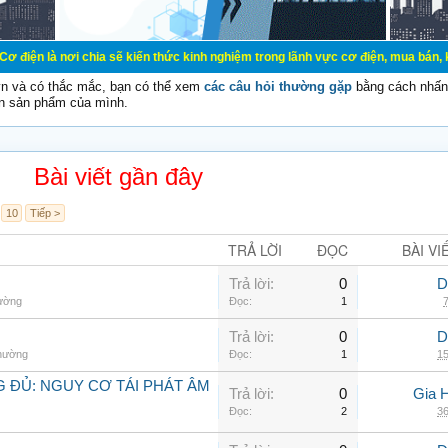
 chia sẽ kiến thức kinh nghiệm trong lãnh vực cơ điện, mua bán, ký gửi, cho th
vn và có thắc mắc, bạn có thể xem
các câu hỏi thường gặp
bằng cách nhấn 
n sản phẩm của mình.
Bài viết gần đây
10
Tiếp >
TRẢ LỜI
ĐỌC
BÀI VI
Trả lời:
0
D
hường
Đọc:
1
7
Trả lời:
0
D
thường
Đọc:
1
15
 ĐỦ: NGUY CƠ TÁI PHÁT ÂM
Trả lời:
0
Gia 
Đọc:
2
36