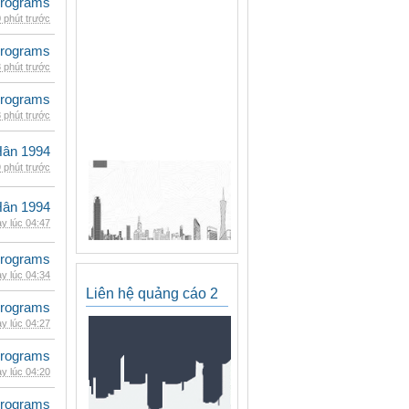
rograms
 phút trước
rograms
 phút trước
rograms
 phút trước
Hân 1994
 phút trước
Hân 1994
y lúc 04:47
rograms
y lúc 04:34
Liên hệ quảng cáo 2
rograms
y lúc 04:27
rograms
y lúc 04:20
rograms