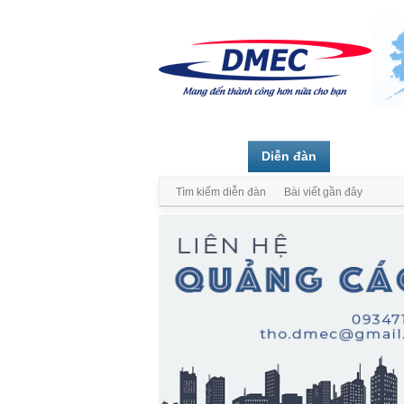
Trang chủ
Diễn đàn
Thành vi
Tìm kiếm diễn đàn
Bài viết gần đây