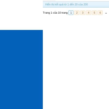
Hiển thị kết quả từ 1 đến 20 của 200
Trang 1 của 10 trang
1
2
3
4
5
6
→