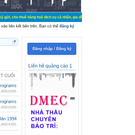
uê hàng hoá dịch vụ cá nhân, gia đình. Mua bán, ký gửi, cho thuê thiết bị hệ 
vào liên kết bên trên. Bạn có thể
đăng ký
Đăng nhập / Đăng ký
Liên hệ quảng cáo 1
ẾT CUỐI
rograms
 phút trước
rograms
 phút trước
Hân 1994
 phút trước