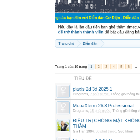
Chào mừng các bạn đến với Diễn đàn Cơ Điện - Diễn đàn Cơ điện là nơi
Nếu đây là lần đầu tiên bạn ghé thăm dmec.
để trở thành thành viên
để bắt đầu đăng bá
Trang chủ
Diễn đàn
Trang 1 của 10 trang
1
2
3
4
5
6
→
TIÊU ĐỀ
plaxis 2d 3d 2025.1
Drograms
,
7 phút trước
,
Thông gió thông t
MobaXterm 26.3 Professional
Drograms
,
15 phút trước
,
Thông gió thông 
ĐIỀU TRỊ CHÓNG MẶT KHÔNG
THẦM
Gia Hân 1994
,
36 phút trước
,
Sức khỏe