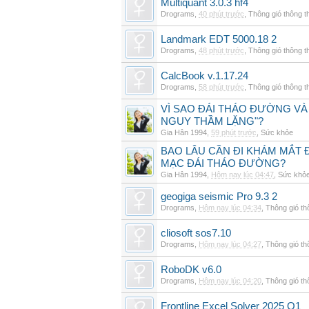
Multiquant 3.0.3 hf4
Drograms
,
40 phút trước
,
Thông gió thông 
Landmark EDT 5000.18 2
Drograms
,
48 phút trước
,
Thông gió thông 
CalcBook v.1.17.24
Drograms
,
58 phút trước
,
Thông gió thông 
VÌ SAO ĐÁI THÁO ĐƯỜNG VÀ
NGUY THẦM LẶNG"?
Gia Hân 1994
,
59 phút trước
,
Sức khỏe
BAO LÂU CẦN ĐI KHÁM MẮT 
MẠC ĐÁI THÁO ĐƯỜNG?
Gia Hân 1994
,
Hôm nay lúc 04:47
,
Sức khỏ
geogiga seismic Pro 9.3 2
Drograms
,
Hôm nay lúc 04:34
,
Thông gió t
cliosoft sos7.10
Drograms
,
Hôm nay lúc 04:27
,
Thông gió t
RoboDK v6.0
Drograms
,
Hôm nay lúc 04:20
,
Thông gió t
Frontline Excel Solver 2025 Q1