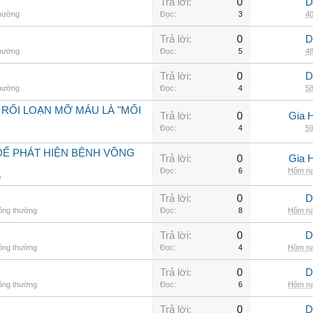
Trả lời:
0
D
thường
Đọc:
3
40
Trả lời:
0
D
thường
Đọc:
5
48
Trả lời:
0
D
thường
Đọc:
4
58
 RỐI LOẠN MỠ MÁU LÀ "MỐI
Trả lời:
0
Gia 
Đọc:
4
59
ĐỂ PHÁT HIỆN BỆNH VÕNG
Trả lời:
0
Gia 
Đọc:
6
Hôm na
e
Trả lời:
0
D
hông thường
Đọc:
8
Hôm na
Trả lời:
0
D
hông thường
Đọc:
4
Hôm na
Trả lời:
0
D
hông thường
Đọc:
6
Hôm na
Trả lời:
0
D