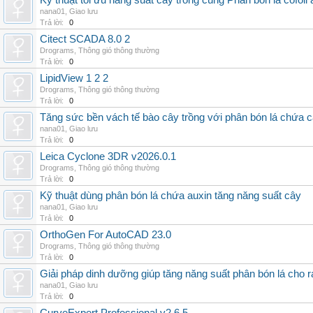
Kỹ thuật tối ưu năng suất cây trồng cùng Phân bón lá cofoli
nana01
,
Giao lưu
Trả lời:
0
Citect SCADA 8.0 2
Drograms
,
Thông gió thông thường
Trả lời:
0
LipidView 1 2 2
Drograms
,
Thông gió thông thường
Trả lời:
0
Tăng sức bền vách tế bào cây trồng với phân bón lá chứa c
nana01
,
Giao lưu
Trả lời:
0
Leica Cyclone 3DR v2026.0.1
Drograms
,
Thông gió thông thường
Trả lời:
0
Kỹ thuật dùng phân bón lá chứa auxin tăng năng suất cây
nana01
,
Giao lưu
Trả lời:
0
OrthoGen For AutoCAD 23.0
Drograms
,
Thông gió thông thường
Trả lời:
0
Giải pháp dinh dưỡng giúp tăng năng suất phân bón lá cho 
nana01
,
Giao lưu
Trả lời:
0