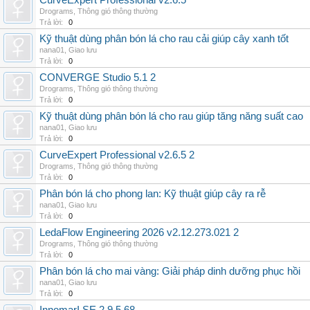
CurveExpert Professional v2.6.5
Drograms
,
Thông gió thông thường
Trả lời:
0
Kỹ thuật dùng phân bón lá cho rau cải giúp cây xanh tốt
nana01
,
Giao lưu
Trả lời:
0
CONVERGE Studio 5.1 2
Drograms
,
Thông gió thông thường
Trả lời:
0
Kỹ thuật dùng phân bón lá cho rau giúp tăng năng suất cao
nana01
,
Giao lưu
Trả lời:
0
CurveExpert Professional v2.6.5 2
Drograms
,
Thông gió thông thường
Trả lời:
0
Phân bón lá cho phong lan: Kỹ thuật giúp cây ra rễ
nana01
,
Giao lưu
Trả lời:
0
LedaFlow Engineering 2026 v2.12.273.021 2
Drograms
,
Thông gió thông thường
Trả lời:
0
Phân bón lá cho mai vàng: Giải pháp dinh dưỡng phục hồi
nana01
,
Giao lưu
Trả lời:
0