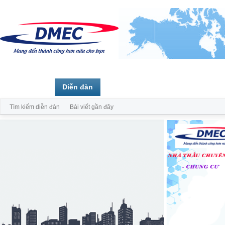
Trang chủ
Diễn đàn
Thành viên
Tìm kiếm diễn đàn
Bài viết gần đây