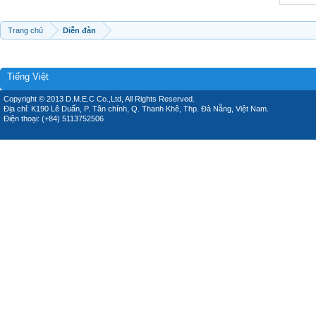
Trang chủ
Diễn đàn
Tiếng Việt
Copyright © 2013 D.M.E.C Co.,Ltd, All Rights Reserved.
Địa chỉ: K190 Lê Duẩn, P. Tân chính, Q. Thanh Khê, Thp. Đà Nẵng, Việt Nam.
Điện thoại: (+84) 5113752506