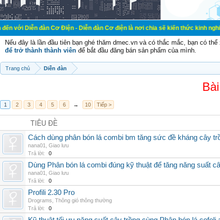
đàn Cơ Điện - Diễn đàn Cơ điện là nơi chia sẽ kiến thức kinh nghiệm trong lãn
Nếu đây là lần đầu tiên bạn ghé thăm dmec.vn và có thắc mắc, bạn có th
để trở thành thành viên
để bắt đầu đăng bán sản phẩm của mình.
Trang chủ
Diễn đàn
Bài
1
2
3
4
5
6
→
10
Tiếp >
TIÊU ĐỀ
Cách dùng phân bón lá combi bm tăng sức đề kháng cây tr
nana01
,
Giao lưu
Trả lời:
0
Dùng Phân bón lá combi đúng kỹ thuật để tăng năng suất c
nana01
,
Giao lưu
Trả lời:
0
Profili 2.30 Pro
Drograms
,
Thông gió thông thường
Trả lời:
0