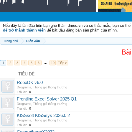
Nếu đây là lần đầu tiên bạn ghé thăm dmec.vn và có thắc mắc, bạn có th
để trở thành thành viên
để bắt đầu đăng bán sản phẩm của mình.
Trang chủ
Diễn đàn
Bài
1
2
3
4
5
6
→
10
Tiếp >
TIÊU ĐỀ
RoboDK v6.0
Drograms
,
Thông gió thông thường
Trả lời:
0
Frontline Excel Solver 2025 Q1
Drograms
,
Thông gió thông thường
Trả lời:
0
KISSsoft KISSsys 2026.0 2
Drograms
,
Thông gió thông thường
Trả lời:
0