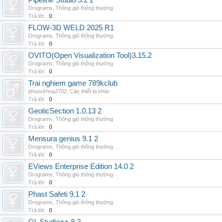
Pipeline Studio 5.2 2
Drograms
,
Thông gió thông thường
Trả lời:
0
FLOW-3D WELD 2025 R1
Drograms
,
Thông gió thông thường
Trả lời:
0
OVITO(Open Visualization Tool)3.15.2
Drograms
,
Thông gió thông thường
Trả lời:
0
Trai nghiem game 789kclub
phuockhoa2702
,
Các thiết bị khác
Trả lời:
0
GeoticSection 1.0.13 2
Drograms
,
Thông gió thông thường
Trả lời:
0
Mensura genius 9.1 2
Drograms
,
Thông gió thông thường
Trả lời:
0
EViews Enterprise Edition 14.0 2
Drograms
,
Thông gió thông thường
Trả lời:
0
Phast Safeti 9.1 2
Drograms
,
Thông gió thông thường
Trả lời:
0