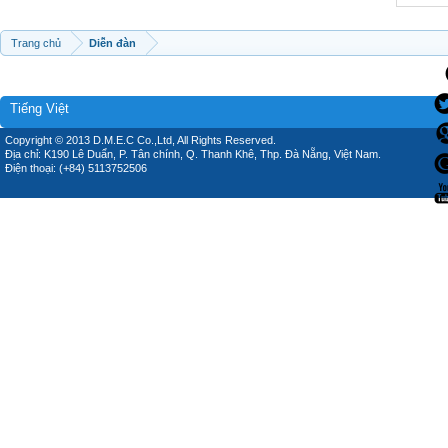
Trang chủ
Diễn đàn
Tiếng Việt
Copyright © 2013 D.M.E.C Co.,Ltd, All Rights Reserved.
Địa chỉ: K190 Lê Duẩn, P. Tân chính, Q. Thanh Khê, Thp. Đà Nẵng, Việt Nam.
Điện thoại: (+84) 5113752506