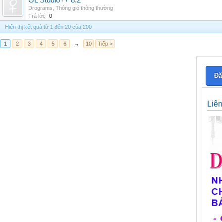
GL Studio++ 8.2
Drograms
,
Thông gió thông thường
Trả lời:
0
Hiển thị kết quả từ 1 đến 20 của 200
1
2
3
4
5
6
→
10
Tiếp >
Đă
Liê