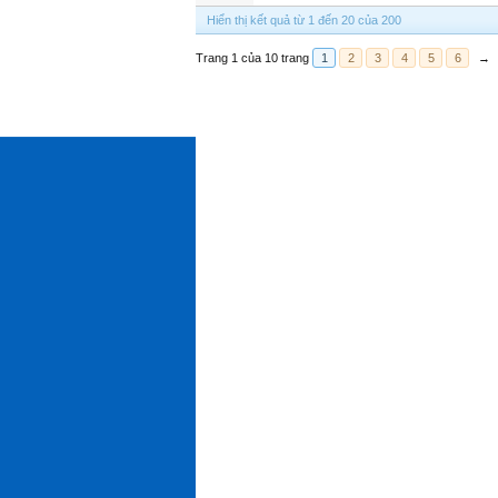
Hiển thị kết quả từ 1 đến 20 của 200
Trang 1 của 10 trang
1
2
3
4
5
6
→