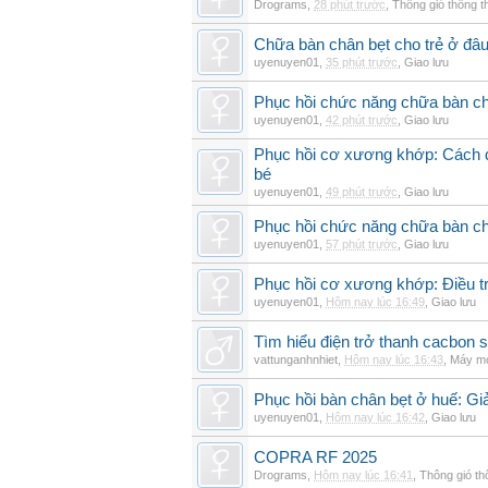
Drograms
,
28 phút trước
,
Thông gió thông 
Chữa bàn chân bẹt cho trẻ ở đâu
uyenuyen01
,
35 phút trước
,
Giao lưu
Phục hồi chức năng chữa bàn c
uyenuyen01
,
42 phút trước
,
Giao lưu
Phục hồi cơ xương khớp: Cách đi
bé
uyenuyen01
,
49 phút trước
,
Giao lưu
Phục hồi chức năng chữa bàn c
uyenuyen01
,
57 phút trước
,
Giao lưu
Phục hồi cơ xương khớp: Điều tr
uyenuyen01
,
Hôm nay lúc 16:49
,
Giao lưu
Tìm hiểu điện trở thanh cacbon s
vattunganhnhiet
,
Hôm nay lúc 16:43
,
Máy mó
Phục hồi bàn chân bẹt ở huế: Gi
uyenuyen01
,
Hôm nay lúc 16:42
,
Giao lưu
COPRA RF 2025
Drograms
,
Hôm nay lúc 16:41
,
Thông gió t