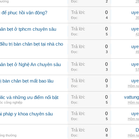
thường
Đọc:
2
28
Trả lời:
0
uye
 để phục hồi vận động?
Đọc:
4
35
Trả lời:
0
uye
hân bẹt ở tphcm chuyên sâu
Đọc:
5
42
ều trị bàn chân bẹt tại nhà cho
Trả lời:
0
uye
Đọc:
3
49
Trả lời:
0
uye
hân bẹt ở Nghệ An chuyên sâu
Đọc:
3
57
Trả lời:
0
uye
ị bàn chân bẹt mất bao lâu
Đọc:
3
Hôm na
Trả lời:
0
vattun
ilic và những ưu điểm nổi bật
c công nghiệp
Đọc:
5
Hôm na
Trả lời:
0
uye
ải pháp y khoa chuyên sâu
Đọc:
5
Hôm na
Trả lời:
0
D
hông thường
Đọc:
8
Hôm na