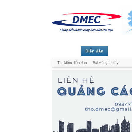
Trang chủ
Diễn đàn
Thành vi
Tìm kiếm diễn đàn
Bài viết gần đây