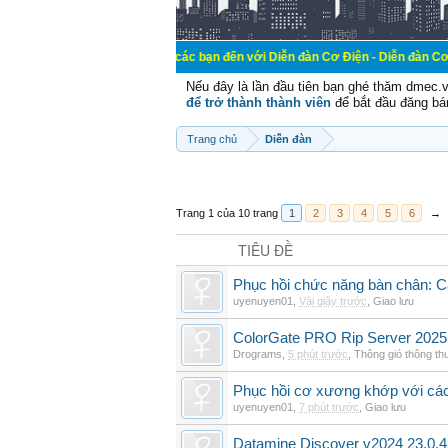
Chào mừng các bạn đến với Diễn đàn Cơ Điện - Diễn đàn Cơ điện là nơi ch
Nếu đây là lần đầu tiên bạn ghé thăm dmec.
để trở thành thành viên
để bắt đầu đăng bá
Trang chủ
Diễn đàn
Trang 1 của 10 trang
1
2
3
4
5
6
→
TIÊU ĐỀ
Phục hồi chức năng bàn chân: Cá
uyenuyen01
,
Vài giây trước
,
Giao lưu
ColorGate PRO Rip Server 2025
Drograms
,
5 phút trước
,
Thông gió thông t
Phục hồi cơ xương khớp với cá
uyenuyen01
,
7 phút trước
,
Giao lưu
Datamine Discover v2024 23.0.