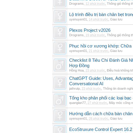
Drograms
,
12 phút trước
,
Thông gió thông 
Lộ trình điều trị bàn chân bẹt tro
uyenuyen01
,
14 phút trước
,
Giao lưu
Plexos Project v2026
Drograms
,
19 phút trước
,
Thông gió thông 
Phục hồi cơ xương khớp: Chữa b
uyenuyen01
,
21 phút trước
,
Giao lưu
Checklist 8 Tiêu Chí Đánh Giá
Hợp Đồng
Hồng Hoa
,
23 phút trước
,
Điều hoà không k
ChatGPT Guide: Uses, Advantage
Conversational AI
jathrutp
,
23 phút trước
,
Thông tin doanh ngh
Tổng kho phân phối các loại bạc c
quanglan77
,
27 phút trước
,
Máy móc công n
Hướng dẫn cách chữa bàn chân b
uyenuyen01
,
28 phút trước
,
Giao lưu
EcoStruxure Control Expert 16.2