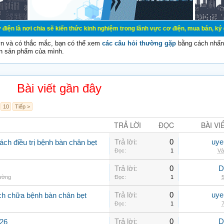
ia sẽ kiến thức kinh nghiệm trong lãnh vực cơ điện, mua bán, ký gửi, cho thuê 
vn và có thắc mắc, bạn có thể xem
các câu hỏi thường gặp
bằng cách nhấn 
n sản phẩm của mình.
Bài viết gần đây
10
Tiếp >
TRẢ LỜI
ĐỌC
BÀI VI
Trả lời:
0
uye
ch điều trị bệnh bàn chân bẹt
Đọc:
1
Và
Trả lời:
0
D
hường
Đọc:
1
5
Trả lời:
0
uye
ch chữa bệnh bàn chân bẹt
Đọc:
1
7
Trả lời:
0
D
426