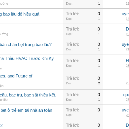
thường
Đọc:
1
12
Trả lời:
0
uye
ng bao lâu để hiệu quả
Đọc:
1
14
Trả lời:
0
D
thường
Đọc:
1
19
Trả lời:
0
uye
àn chân bẹt trong bao lâu?
Đọc:
1
21
 Nhà Thầu HVAC Trước Khi Ký
Trả lời:
0
H
Đọc:
1
23
hí
s, and Future of
Trả lời:
0
Đọc:
2
23
iệp
Trả lời:
0
qu
ầu, bạc trụ, bạc sắt thiêu kết.
ghiệp
Đọc:
1
27
Trả lời:
0
uye
ẹt ở trẻ em tại nhà an toàn
Đọc:
1
28
Trả lời:
0
D
 2