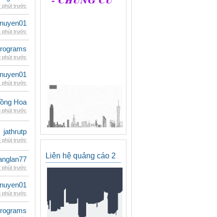
 phút trước
nuyen01
 phút trước
rograms
 phút trước
nuyen01
 phút trước
ồng Hoa
 phút trước
jathrutp
 phút trước
Liên hệ quảng cáo 2
anglan77
 phút trước
nuyen01
 phút trước
rograms