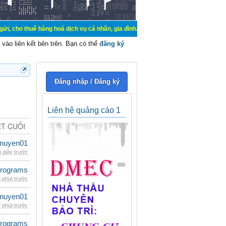
hàng hoá dịch vụ cá nhân, gia đình. Mua bán, ký gửi, cho thuê thiết bị hệ thố
vào liên kết bên trên. Bạn có thể
đăng ký
Đăng nhập / Đăng ký
Liên hệ quảng cáo 1
ẾT CUỐI
nuyen01
i giây trước
rograms
 phút trước
nuyen01
 phút trước
rograms