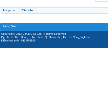
Trang chủ
Diễn đàn
Tiếng Việt
Copyright © 2013 D.M.E.C Co.,Ltd, All Rights Reserved.
Địa chỉ: K190 Lê Duẩn, P. Tân chính, Q. Thanh Khê, Thp. Đà Nẵng, Việt Nam.
Điện thoại: (+84) 5113752506