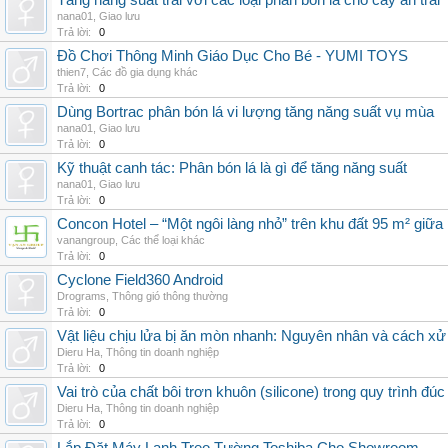
Tăng năng suất trái với các loại phân bón lá cho cây ăn trái
nana01
,
Giao lưu
Trả lời:
0
Đồ Chơi Thông Minh Giáo Dục Cho Bé - YUMI TOYS
thien7
,
Các đồ gia dụng khác
Trả lời:
0
Dùng Bortrac phân bón lá vi lượng tăng năng suất vụ mùa
nana01
,
Giao lưu
Trả lời:
0
Kỹ thuật canh tác: Phân bón lá là gì để tăng năng suất
nana01
,
Giao lưu
Trả lời:
0
Concon Hotel – “Một ngôi làng nhỏ” trên khu đất 95 m² giữa
vanangroup
,
Các thể loại khác
Trả lời:
0
Cyclone Field360 Android
Drograms
,
Thông gió thông thường
Trả lời:
0
Vật liệu chịu lửa bị ăn mòn nhanh: Nguyên nhân và cách xử 
Dieru Ha
,
Thông tin doanh nghiệp
Trả lời:
0
Vai trò của chất bôi trơn khuôn (silicone) trong quy trình đ
Dieru Ha
,
Thông tin doanh nghiệp
Trả lời:
0