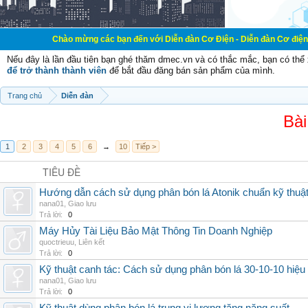
Chào mừng các bạn đến với Diễn đàn Cơ Điện - Diễn đàn Cơ điện là nơi chia s
Nếu đây là lần đầu tiên bạn ghé thăm dmec.vn và có thắc mắc, bạn có th
để trở thành thành viên
để bắt đầu đăng bán sản phẩm của mình.
Trang chủ
Diễn đàn
Bài
1
2
3
4
5
6
→
10
Tiếp >
TIÊU ĐỀ
Hướng dẫn cách sử dụng phân bón lá Atonik chuẩn kỹ thuậ
nana01
,
Giao lưu
Trả lời:
0
Máy Hủy Tài Liệu Bảo Mật Thông Tin Doanh Nghiệp
quoctrieuu
,
Liên kết
Trả lời:
0
Kỹ thuật canh tác: Cách sử dụng phân bón lá 30-10-10 hiệu
nana01
,
Giao lưu
Trả lời:
0