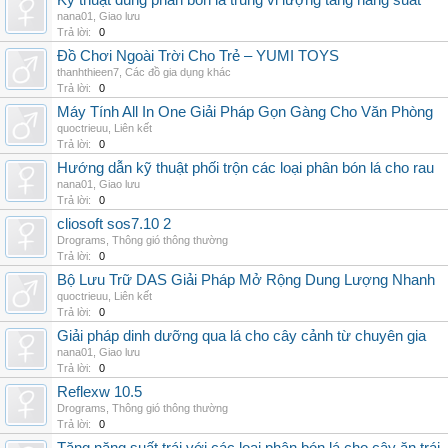
Kỹ thuật dùng phân bón lá trung vi lượng tăng năng suất
nana01
,
Giao lưu
Trả lời:
0
Đồ Chơi Ngoài Trời Cho Trẻ – YUMI TOYS
thanhthieen7
,
Các đồ gia dụng khác
Trả lời:
0
Máy Tính All In One Giải Pháp Gọn Gàng Cho Văn Phòng
quoctrieuu
,
Liên kết
Trả lời:
0
Hướng dẫn kỹ thuật phối trộn các loại phân bón lá cho rau
nana01
,
Giao lưu
Trả lời:
0
cliosoft sos7.10 2
Drograms
,
Thông gió thông thường
Trả lời:
0
Bộ Lưu Trữ DAS Giải Pháp Mở Rộng Dung Lượng Nhanh
quoctrieuu
,
Liên kết
Trả lời:
0
Giải pháp dinh dưỡng qua lá cho cây cảnh từ chuyên gia
nana01
,
Giao lưu
Trả lời:
0
Reflexw 10.5
Drograms
,
Thông gió thông thường
Trả lời:
0