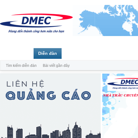
Trang chủ
Diễn đàn
Thành viên
Tìm kiếm diễn đàn
Bài viết gần đây