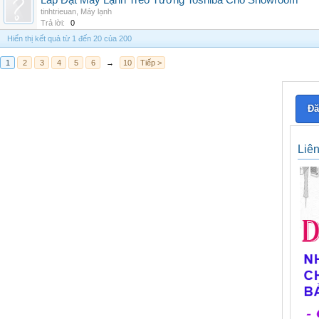
Lắp Đặt Máy Lạnh Treo Tường Toshiba Cho Showroom
tinhtrieuan
,
Máy lạnh
Trả lời:
0
Hiển thị kết quả từ 1 đến 20 của 200
1
2
3
4
5
6
→
10
Tiếp >
Đă
Liê