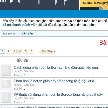
Nếu đây là lần đầu tiên bạn ghé thăm dmec.vn và có thắc mắc, bạn có th
để trở thành thành viên
để bắt đầu đăng bán sản phẩm của mình.
Trang chủ
Diễn đàn
Bài
1
2
3
4
5
6
→
10
Tiếp >
TIÊU ĐỀ
Cách dùng phân bón lá Bortrac tăng đậu quả hiệu quả
nana01
,
Giao lưu
Trả lời:
0
Phân bón lá boron giúp cây trồng tăng tỷ lệ đậu quả
nana01
,
Giao lưu
Trả lời:
0
Kỹ thuật sử dụng phân bón lá Boroca tăng năng suất cây
nana01
,
Giao lưu
Trả lời:
0