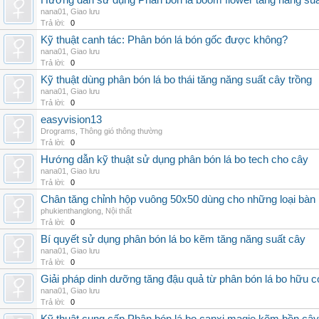
Hướng dẫn sử dụng Phân bón lá boom flower tăng năng suấ
nana01
,
Giao lưu
Trả lời:
0
Kỹ thuật canh tác: Phân bón lá bón gốc được không?
nana01
,
Giao lưu
Trả lời:
0
Kỹ thuật dùng phân bón lá bo thái tăng năng suất cây trồng
nana01
,
Giao lưu
Trả lời:
0
easyvision13
Drograms
,
Thông gió thông thường
Trả lời:
0
Hướng dẫn kỹ thuật sử dụng phân bón lá bo tech cho cây
nana01
,
Giao lưu
Trả lời:
0
Chân tăng chỉnh hộp vuông 50x50 dùng cho những loại bàn
phukienthanglong
,
Nội thất
Trả lời:
0
Bí quyết sử dụng phân bón lá bo kẽm tăng năng suất cây
nana01
,
Giao lưu
Trả lời:
0
Giải pháp dinh dưỡng tăng đậu quả từ phân bón lá bo hữu 
nana01
,
Giao lưu
Trả lời:
0