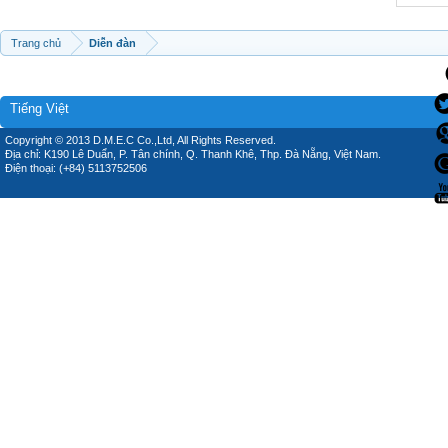
Trang chủ
Diễn đàn
Tiếng Việt
Copyright © 2013 D.M.E.C Co.,Ltd, All Rights Reserved.
Địa chỉ: K190 Lê Duẩn, P. Tân chính, Q. Thanh Khê, Thp. Đà Nẵng, Việt Nam.
Điện thoại: (+84) 5113752506