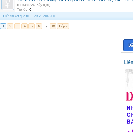
Xin Visa Du Lịch Mỹ: Hướng Dẫn Chi Tiết Hồ Sơ, Thủ Tục
baohan4228
,
Xây dựng
Trả lời:
0
Hiển thị kết quả từ 1 đến 20 của 200
1
2
3
4
5
6
→
10
Tiếp >
Đă
Liê