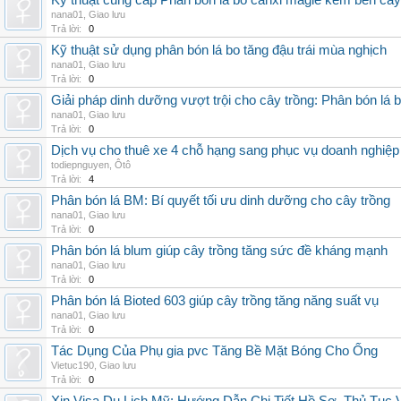
Kỹ thuật cung cấp Phân bón lá bo canxi magie kẽm bền cây
nana01
,
Giao lưu
Trả lời:
0
Kỹ thuật sử dụng phân bón lá bo tăng đậu trái mùa nghịch
nana01
,
Giao lưu
Trả lời:
0
Giải pháp dinh dưỡng vượt trội cho cây trồng: Phân bón lá 
nana01
,
Giao lưu
Trả lời:
0
Dịch vụ cho thuê xe 4 chỗ hạng sang phục vụ doanh nghiệ
todiepnguyen
,
Ôtô
Trả lời:
4
Phân bón lá BM: Bí quyết tối ưu dinh dưỡng cho cây trồng
nana01
,
Giao lưu
Trả lời:
0
Phân bón lá blum giúp cây trồng tăng sức đề kháng mạnh
nana01
,
Giao lưu
Trả lời:
0
Phân bón lá Bioted 603 giúp cây trồng tăng năng suất vụ
nana01
,
Giao lưu
Trả lời:
0
Tác Dụng Của Phụ gia pvc Tăng Bề Mặt Bóng Cho Ống
Vietuc190
,
Giao lưu
Trả lời:
0