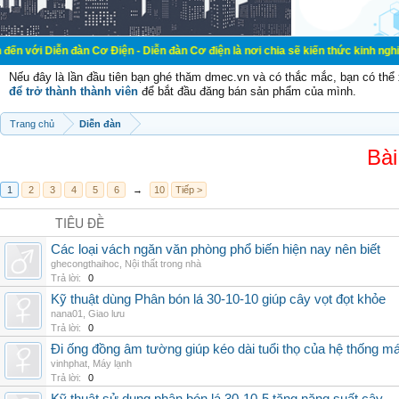
đàn Cơ Điện - Diễn đàn Cơ điện là nơi chia sẽ kiến thức kinh nghiệm trong lãn
Nếu đây là lần đầu tiên bạn ghé thăm dmec.vn và có thắc mắc, bạn có th
để trở thành thành viên
để bắt đầu đăng bán sản phẩm của mình.
Trang chủ
Diễn đàn
Bài
1
2
3
4
5
6
→
10
Tiếp >
TIÊU ĐỀ
Các loại vách ngăn văn phòng phổ biến hiện nay nên biết
ghecongthaihoc
,
Nội thất trong nhà
Trả lời:
0
Kỹ thuật dùng Phân bón lá 30-10-10 giúp cây vọt đọt khỏe
nana01
,
Giao lưu
Trả lời:
0
Đi ống đồng âm tường giúp kéo dài tuổi thọ của hệ thống m
vinhphat
,
Máy lạnh
Trả lời:
0