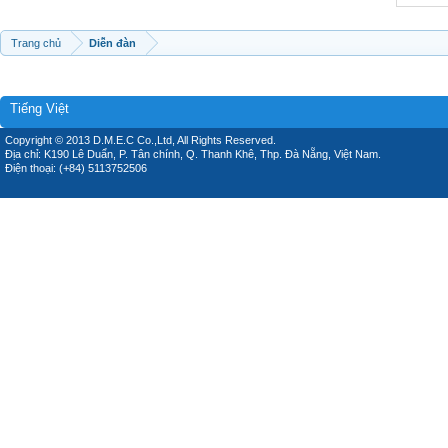
Trang chủ
Diễn đàn
Tiếng Việt
Copyright © 2013 D.M.E.C Co.,Ltd, All Rights Reserved.
Địa chỉ: K190 Lê Duẩn, P. Tân chính, Q. Thanh Khê, Thp. Đà Nẵng, Việt Nam.
Điện thoại: (+84) 5113752506