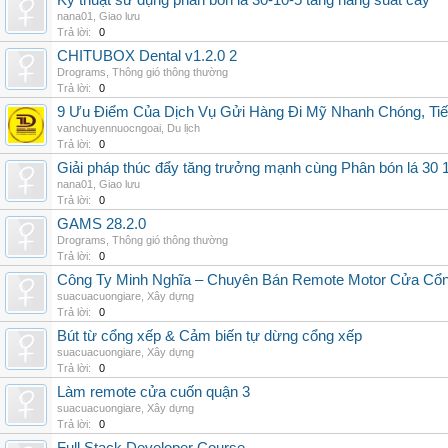
Kỹ thuật sử dụng phân bón lá 30-10-5 tăng năng suất cây
nana01
,
Giao lưu
Trả lời:
0
CHITUBOX Dental v1.2.0 2
Drograms
,
Thông gió thông thường
Trả lời:
0
9 Ưu Điểm Của Dịch Vụ Gửi Hàng Đi Mỹ Nhanh Chóng, Tiế
vanchuyennuocngoai
,
Du lịch
Trả lời:
0
Giải pháp thúc đẩy tăng trưởng mạnh cùng Phân bón lá 30 1
nana01
,
Giao lưu
Trả lời:
0
GAMS 28.2.0
Drograms
,
Thông gió thông thường
Trả lời:
0
Công Ty Minh Nghĩa – Chuyên Bán Remote Motor Cửa Cổn
suacuacuongiare
,
Xây dựng
Trả lời:
0
Bút từ cổng xếp & Cảm biến tự dừng cổng xếp
suacuacuongiare
,
Xây dựng
Trả lời:
0
Làm remote cửa cuốn quận 3
suacuacuongiare
,
Xây dựng
Trả lời:
0