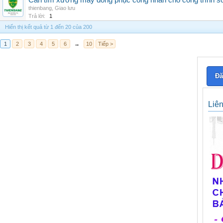
Cần tìm xưởng may đồng phục công nhân cho công trình s
thienbang
,
Giao lưu
Trả lời:
1
Hiển thị kết quả từ 1 đến 20 của 200
1
2
3
4
5
6
→
10
Tiếp >
Đă
Liê