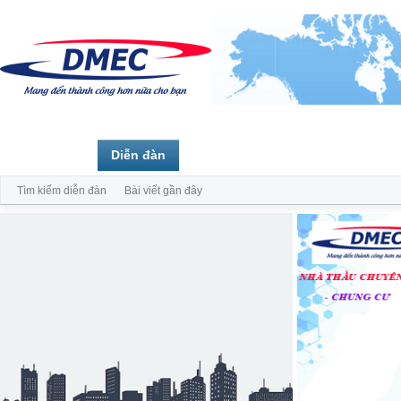
Trang chủ
Diễn đàn
Thành viên
Tìm kiếm diễn đàn
Bài viết gần đây