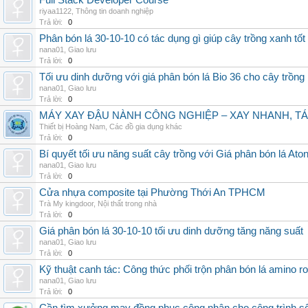
Full Stack Developer Course
riyaa1122
,
Thông tin doanh nghiệp
Trả lời:
0
Phân bón lá 30-10-10 có tác dụng gì giúp cây trồng xanh tốt
nana01
,
Giao lưu
Trả lời:
0
Tối ưu dinh dưỡng với giá phân bón lá Bio 36 cho cây trồng
nana01
,
Giao lưu
Trả lời:
0
MÁY XAY ĐẬU NÀNH CÔNG NGHIỆP – XAY NHANH, TÁ
Thiết bị Hoàng Nam
,
Các đồ gia dụng khác
Trả lời:
0
Bí quyết tối ưu năng suất cây trồng với Giá phân bón lá Aton
nana01
,
Giao lưu
Trả lời:
0
Cửa nhựa composite tại Phường Thới An TPHCM
Trà My kingdoor
,
Nội thất trong nhà
Trả lời:
0
Giá phân bón lá 30-10-10 tối ưu dinh dưỡng tăng năng suất
nana01
,
Giao lưu
Trả lời:
0
Kỹ thuật canh tác: Công thức phối trộn phân bón lá amino r
nana01
,
Giao lưu
Trả lời:
0