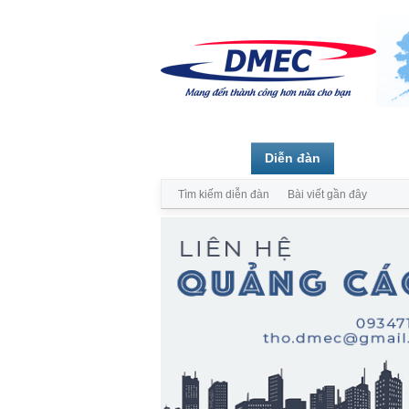
Trang chủ
Diễn đàn
Thành vi
Tìm kiếm diễn đàn
Bài viết gần đây