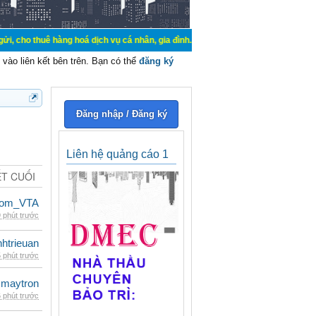
hàng hoá dịch vụ cá nhân, gia đình. Mua bán, ký gửi, cho thuê thiết bị hệ thố
vào liên kết bên trên. Bạn có thể
đăng ký
Đăng nhập / Đăng ký
Liên hệ quảng cáo 1
ẾT CUỐI
dom_VTA
 phút trước
inhtrieuan
 phút trước
maytron
 phút trước