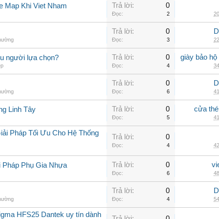
Trả lời:
0
e Map Khi Viet Nham
Đọc:
2
20
Trả lời:
0
D
thường
Đọc:
3
22
Trả lời:
0
giày bảo hộ
ều người lựa chọn?
ép
Đọc:
4
34
Trả lời:
0
D
thường
Đọc:
6
41
Trả lời:
0
cửa thé
ng Linh Tây
Đọc:
5
41
iải Pháp Tối Ưu Cho Hệ Thống
Trả lời:
0
Đọc:
4
42
Trả lời:
0
vi
i Pháp Phụ Gia Nhựa
Đọc:
6
48
Trả lời:
0
D
thường
Đọc:
4
54
sigma HFS25 Dantek uy tín dành
Trả lời:
0