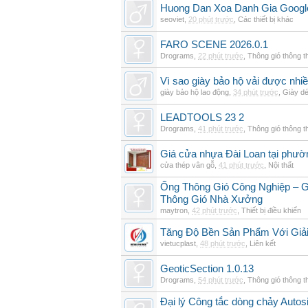
Huong Dan Xoa Danh Gia Googl
seoviet
,
20 phút trước
,
Các thiết bị khác
FARO SCENE 2026.0.1
Drograms
,
22 phút trước
,
Thông gió thông 
Vì sao giày bảo hộ vải được nhi
giày bảo hộ lao động
,
34 phút trước
,
Giày d
LEADTOOLS 23 2
Drograms
,
41 phút trước
,
Thông gió thông 
Giá cửa nhựa Đài Loan tại phườ
cửa thép vân gỗ
,
41 phút trước
,
Nội thất
Ống Thông Gió Công Nghiệp – G
Thông Gió Nhà Xưởng
maytron
,
42 phút trước
,
Thiết bị điều khiển
Tăng Độ Bền Sản Phẩm Với Giả
vietucplast
,
48 phút trước
,
Liên kết
GeoticSection 1.0.13
Drograms
,
54 phút trước
,
Thông gió thông 
Đại lý Công tắc dòng chảy Auto