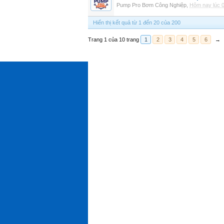
Pump Pro Bơm Công Nghiệp
,
Hôm nay lúc 
Hiển thị kết quả từ 1 đến 20 của 200
Trang 1 của 10 trang
1
2
3
4
5
6
→