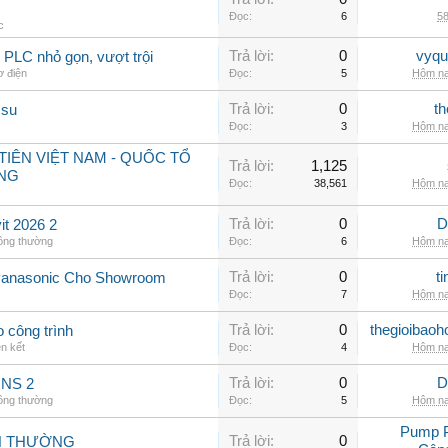
Đọc:
6
58
c
Trả lời:
0
vyqu
PLC nhỏ gọn, vượt trội
ơ điện
Đọc:
5
Hôm na
Trả lời:
0
th
 su
Đọc:
3
Hôm na
IÊN VIỆT NAM - QUỐC TỔ
Trả lời:
1,125
NG
Đọc:
38,561
Hôm na
Trả lời:
0
D
t 2026 2
hông thường
Đọc:
6
Hôm na
Trả lời:
0
t
Panasonic Cho Showroom
Đọc:
7
Hôm na
Trả lời:
0
thegioibaoh
o công trình
ên kết
Đọc:
4
Hôm na
Trả lời:
0
D
INS 2
hông thường
Đọc:
5
Hôm na
Pump 
Trả lời:
0
NH THƯỜNG