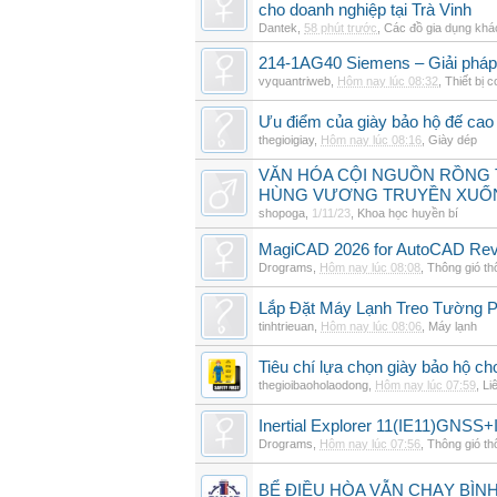
cho doanh nghiệp tại Trà Vinh
Dantek
,
58 phút trước
,
Các đồ gia dụng khá
214-1AG40 Siemens – Giải pháp 
vyquantriweb
,
Hôm nay lúc 08:32
,
Thiết bị c
Ưu điểm của giày bảo hộ đế cao
thegioigiay
,
Hôm nay lúc 08:16
,
Giày dép
VĂN HÓA CỘI NGUỒN RỒNG T
HÙNG VƯƠNG TRUYỀN XUỐ
shopoga
,
1/11/23
,
Khoa học huyền bí
MagiCAD 2026 for AutoCAD Revi
Drograms
,
Hôm nay lúc 08:08
,
Thông gió t
Lắp Đặt Máy Lạnh Treo Tường 
tinhtrieuan
,
Hôm nay lúc 08:06
,
Máy lạnh
Tiêu chí lựa chọn giày bảo hộ ch
thegioibaoholaodong
,
Hôm nay lúc 07:59
,
Li
Inertial Explorer 11(IE11)GNSS+
Drograms
,
Hôm nay lúc 07:56
,
Thông gió t
BỂ ĐIỀU HÒA VẪN CHẠY BÌ