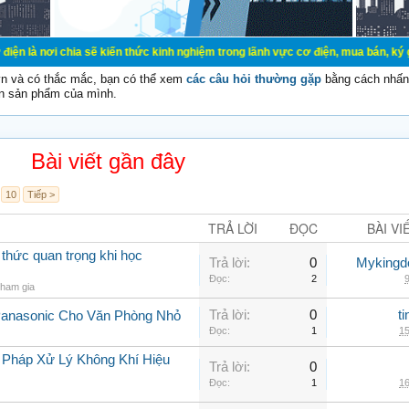
ia sẽ kiến thức kinh nghiệm trong lãnh vực cơ điện, mua bán, ký gửi, cho thuê 
vn và có thắc mắc, bạn có thể xem
các câu hỏi thường gặp
bằng cách nhấn 
n sản phẩm của mình.
Bài viết gần đây
10
Tiếp >
TRẢ LỜI
ĐỌC
BÀI VI
 thức quan trọng khi học
Trả lời:
0
Myking
Đọc:
2
9
ham gia
Trả lời:
0
t
Panasonic Cho Văn Phòng Nhỏ
Đọc:
1
15
 Pháp Xử Lý Không Khí Hiệu
Trả lời:
0
Đọc:
1
16