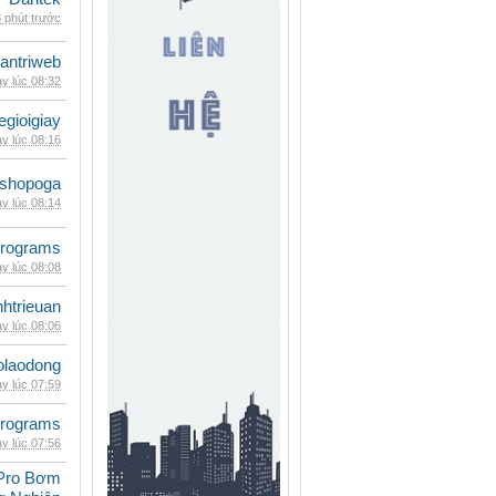
 phút trước
antriweb
y lúc 08:32
egioigiay
y lúc 08:16
shopoga
y lúc 08:14
rograms
y lúc 08:08
inhtrieuan
y lúc 08:06
olaodong
y lúc 07:59
rograms
y lúc 07:56
Pro Bơm