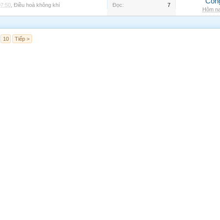
Côn
07:50
,
Điều hoà không khí
Đọc:
7
Hôm na
10
Tiếp >