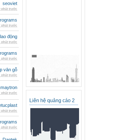
seoviet
 phút trước
rograms
 phút trước
 lao động
 phút trước
rograms
 phút trước
p vân gỗ
 phút trước
maytron
 phút trước
Liên hệ quảng cáo 2
etucplast
 phút trước
rograms
 phút trước
Dantek