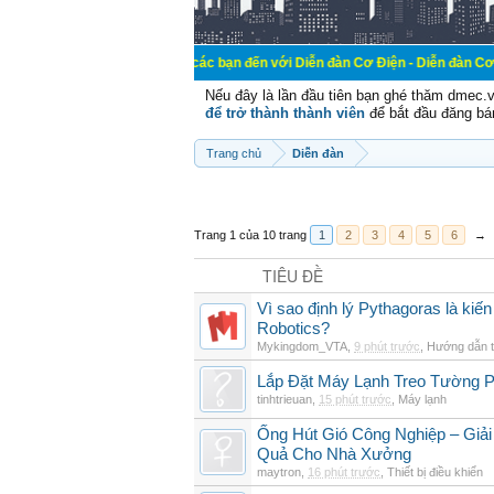
Chào mừng các bạn đến với Diễn đàn Cơ Điện - Diễn đàn Cơ điện là nơi ch
Nếu đây là lần đầu tiên bạn ghé thăm dmec.
để trở thành thành viên
để bắt đầu đăng bá
Trang chủ
Diễn đàn
Trang 1 của 10 trang
1
2
3
4
5
6
→
TIÊU ĐỀ
Vì sao định lý Pythagoras là kiến
Robotics?
Mykingdom_VTA
,
9 phút trước
,
Hướng dẫn t
Lắp Đặt Máy Lạnh Treo Tường 
tinhtrieuan
,
15 phút trước
,
Máy lạnh
Ống Hút Gió Công Nghiệp – Giải
Quả Cho Nhà Xưởng
maytron
,
16 phút trước
,
Thiết bị điều khiển