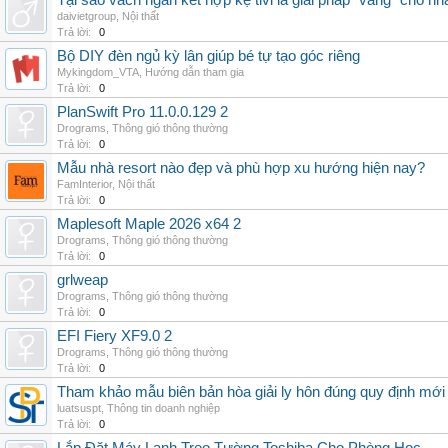
Tại sao vách ngăn kết hợp kệ tivi là giải pháp “vàng” cho nh
daivietgroup
,
Nội thất
Trả lời:
0
Bộ DIY đèn ngủ kỳ lân giúp bé tự tạo góc riêng
Mykingdom_VTA
,
Hướng dẫn tham gia
Trả lời:
0
PlanSwift Pro 11.0.0.129 2
Drograms
,
Thông gió thông thường
Trả lời:
0
Mẫu nhà resort nào đẹp và phù hợp xu hướng hiện nay?
FamInterior
,
Nội thất
Trả lời:
0
Maplesoft Maple 2026 x64 2
Drograms
,
Thông gió thông thường
Trả lời:
0
grlweap
Drograms
,
Thông gió thông thường
Trả lời:
0
EFI Fiery XF9.0 2
Drograms
,
Thông gió thông thường
Trả lời:
0
Tham khảo mẫu biên bản hòa giải ly hôn đúng quy định mới
luatsuspt
,
Thông tin doanh nghiệp
Trả lời:
0