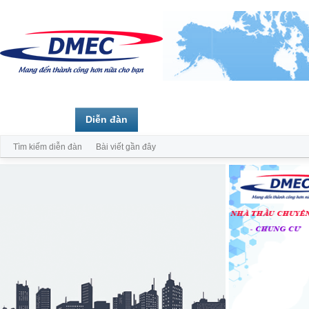
Trang chủ
Diễn đàn
Thành viên
Tìm kiếm diễn đàn
Bài viết gần đây