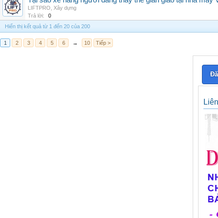
Tại sao xe nâng người đang thay thế giàn giáo tại nhà máy
LIFTPRO
,
Xây dựng
Trả lời:
0
Hiển thị kết quả từ 1 đến 20 của 200
1
2
3
4
5
6
→
10
Tiếp >
Đă
Liê