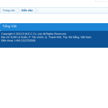
Trang chủ
Diễn đàn
Tiếng Việt
Copyright © 2013 D.M.E.C Co.,Ltd, All Rights Reserved.
Địa chỉ: K190 Lê Duẩn, P. Tân chính, Q. Thanh Khê, Thp. Đà Nẵng, Việt Nam.
Điện thoại: (+84) 5113752506