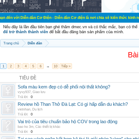
 Diễn đàn Cơ Điện - Diễn đàn Cơ điện là nơi chia sẽ kiến thức kinh nghiệm tron
Nếu đây là lần đầu tiên bạn ghé thăm dmec.vn và có thắc mắc, bạn có th
để trở thành thành viên
để bắt đầu đăng bán sản phẩm của mình.
Trang chủ
Diễn đàn
Bài
1
2
3
4
5
6
→
10
Tiếp >
TIÊU ĐỀ
Sofa màu kem đẹp có dễ phối nội thất không?
vyvy937
,
Giao lưu
Trả lời:
0
Review hồ Than Thở Đà Lạt: Có gì hấp dẫn du khách?
vietnhan
,
Du lịch
Trả lời:
0
Vai trò của tiêu chuẩn bảo hộ COV trong lao động
bao ho 3m
,
Các thiết bị khác
Trả lời:
0