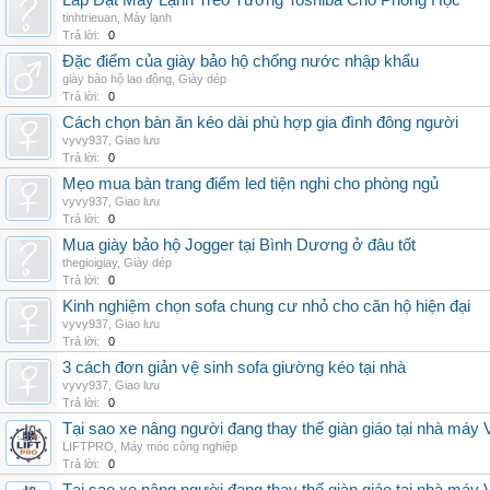
Lắp Đặt Máy Lạnh Treo Tường Toshiba Cho Phòng Học
tinhtrieuan
,
Máy lạnh
Trả lời:
0
Đặc điểm của giày bảo hộ chống nước nhập khẩu
giày bảo hộ lao động
,
Giày dép
Trả lời:
0
Cách chọn bàn ăn kéo dài phù hợp gia đình đông người
vyvy937
,
Giao lưu
Trả lời:
0
Mẹo mua bàn trang điểm led tiện nghi cho phòng ngủ
vyvy937
,
Giao lưu
Trả lời:
0
Mua giày bảo hộ Jogger tại Bình Dương ở đâu tốt
thegioigiay
,
Giày dép
Trả lời:
0
Kinh nghiệm chọn sofa chung cư nhỏ cho căn hộ hiện đại
vyvy937
,
Giao lưu
Trả lời:
0
3 cách đơn giản vệ sinh sofa giường kéo tại nhà
vyvy937
,
Giao lưu
Trả lời:
0
Tại sao xe nâng người đang thay thế giàn giáo tại nhà máy
LIFTPRO
,
Máy móc công nghiệp
Trả lời:
0