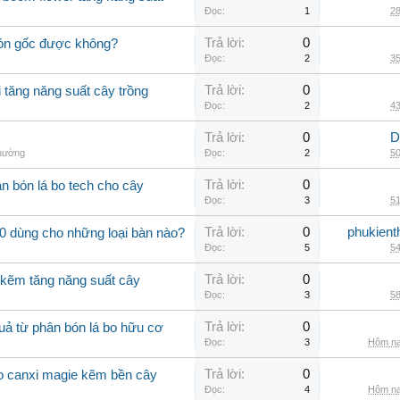
Đọc:
1
28
Trả lời:
0
 bón gốc được không?
Đọc:
2
35
Trả lời:
0
i tăng năng suất cây trồng
Đọc:
2
43
Trả lời:
0
D
thường
Đọc:
2
50
Trả lời:
0
n bón lá bo tech cho cây
Đọc:
3
51
Trả lời:
0
phukient
0 dùng cho những loại bàn nào?
Đọc:
5
54
Trả lời:
0
 kẽm tăng năng suất cây
Đọc:
3
58
Trả lời:
0
uả từ phân bón lá bo hữu cơ
Đọc:
3
Hôm na
Trả lời:
0
bo canxi magie kẽm bền cây
Đọc:
4
Hôm na