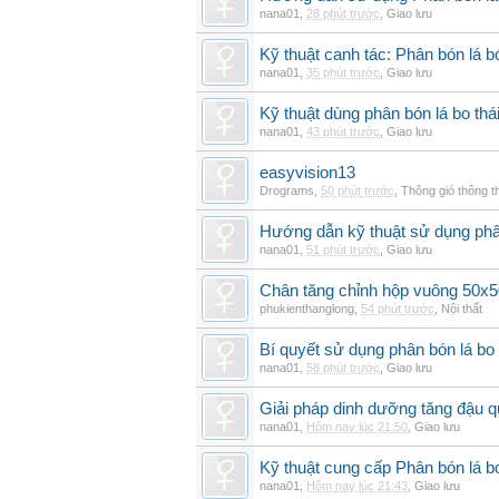
nana01
,
28 phút trước
,
Giao lưu
Kỹ thuật canh tác: Phân bón lá
nana01
,
35 phút trước
,
Giao lưu
Kỹ thuật dùng phân bón lá bo thá
nana01
,
43 phút trước
,
Giao lưu
easyvision13
Drograms
,
50 phút trước
,
Thông gió thông 
Hướng dẫn kỹ thuật sử dụng phâ
nana01
,
51 phút trước
,
Giao lưu
Chân tăng chỉnh hộp vuông 50x5
phukienthanglong
,
54 phút trước
,
Nội thất
Bí quyết sử dụng phân bón lá bo
nana01
,
58 phút trước
,
Giao lưu
Giải pháp dinh dưỡng tăng đậu q
nana01
,
Hôm nay lúc 21:50
,
Giao lưu
Kỹ thuật cung cấp Phân bón lá 
nana01
,
Hôm nay lúc 21:43
,
Giao lưu