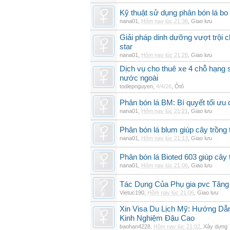
Kỹ thuật sử dụng phân bón lá bo 
nana01
,
Hôm nay lúc 21:36
,
Giao lưu
Giải pháp dinh dưỡng vượt trội 
star
nana01
,
Hôm nay lúc 21:28
,
Giao lưu
Dịch vụ cho thuê xe 4 chỗ hạng
nước ngoài
todiepnguyen
,
4/4/26
,
Ôtô
Phân bón lá BM: Bí quyết tối ưu
nana01
,
Hôm nay lúc 21:21
,
Giao lưu
Phân bón lá blum giúp cây trồn
nana01
,
Hôm nay lúc 21:13
,
Giao lưu
Phân bón lá Bioted 603 giúp cây 
nana01
,
Hôm nay lúc 21:06
,
Giao lưu
Tác Dụng Của Phụ gia pvc Tăn
Vietuc190
,
Hôm nay lúc 21:06
,
Giao lưu
Xin Visa Du Lịch Mỹ: Hướng Dẫn
Kinh Nghiệm Đậu Cao
baohan4228
,
Hôm nay lúc 21:02
,
Xây dựng