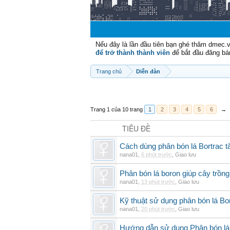
Nếu đây là lần đầu tiên bạn ghé thăm dmec.
để trở thành thành viên
để bắt đầu đăng bá
Trang chủ
Diễn đàn
Trang 1 của 10 trang
1
2
3
4
5
6
→
TIÊU ĐỀ
Cách dùng phân bón lá Bortrac t
nana01
,
6 phút trước
,
Giao lưu
Phân bón lá boron giúp cây trồng
nana01
,
13 phút trước
,
Giao lưu
Kỹ thuật sử dụng phân bón lá Bo
nana01
,
20 phút trước
,
Giao lưu
Hướng dẫn sử dụng Phân bón lá 