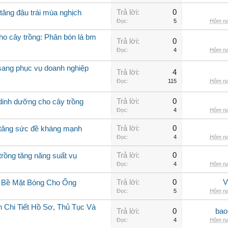
Trả lời:
0
tăng đậu trái mùa nghịch
Đọc:
5
Hôm na
cho cây trồng: Phân bón lá bm
Trả lời:
0
Đọc:
4
Hôm na
 sang phục vụ doanh nghiệp
Trả lời:
4
Đọc:
115
Hôm na
Trả lời:
0
 dinh dưỡng cho cây trồng
Đọc:
4
Hôm na
Trả lời:
0
g tăng sức đề kháng mạnh
Đọc:
4
Hôm na
Trả lời:
0
trồng tăng năng suất vụ
Đọc:
4
Hôm na
Trả lời:
0
V
g Bề Mặt Bóng Cho Ống
Đọc:
5
Hôm na
 Chi Tiết Hồ Sơ, Thủ Tục Và
Trả lời:
0
bao
Đọc:
4
Hôm na