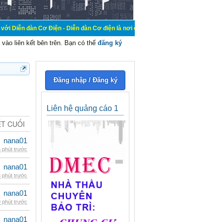
ơ Điện - Diễn đàn Cơ điện là nơi chia sẽ kiến thức kinh nghiệm trong lãnh vực
vào liên kết bên trên. Bạn có thể
đăng ký
Đăng nhập / Đăng ký
Liên hệ quảng cáo 1
ẾT CUỐI
nana01
 phút trước
nana01
 phút trước
nana01
 phút trước
nana01