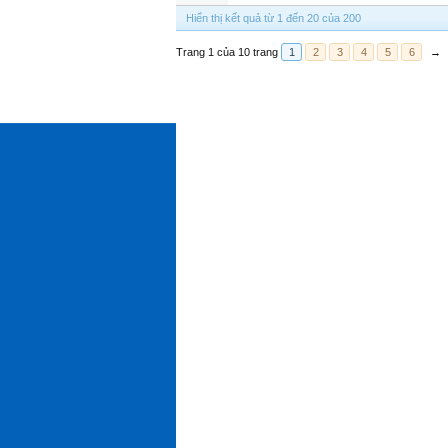
Hiển thị kết quả từ 1 đến 20 của 200
Trang 1 của 10 trang
1
2
3
4
5
6
→