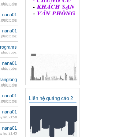
 phút trước
nana01
 phút trước
nana01
 phút trước
rograms
 phút trước
nana01
 phút trước
hanglong
 phút trước
nana01
Liên hệ quảng cáo 2
 phút trước
nana01
y lúc 21:50
nana01
y lúc 21:43