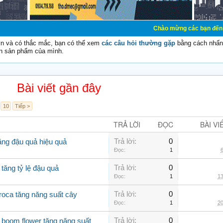
Chào mừng các bạn đến với Diễn đàn C
vn và có thắc mắc, bạn có thể xem
các câu hỏi thường gặp
bằng cách nhấn 
n sản phẩm của mình.
Bài viết gần đây
10
Tiếp >
TRẢ LỜI
ĐỌC
BÀI VI
Trả lời:
0
ăng đậu quả hiệu quả
Đọc:
1
6
Trả lời:
0
 tăng tỷ lệ đậu quả
Đọc:
1
13
Trả lời:
0
roca tăng năng suất cây
Đọc:
1
20
Trả lời:
0
boom flower tăng năng suất