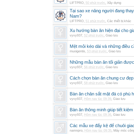
LIFTPRO
,
50 phút trước
,
Xây dựng
Tại sao xe nâng người đang thay 
Nam?
LIFTPRO
,
51 phút trước
,
Các thiết bị khác
Xu hướng bàn ăn hiện đại cho gia
vyvy937
,
52 phút trước
,
Giao lưu
Mệt mỏi kéo dài và những điều c
muoigentis
,
53 phút trước
,
Giao lưu
Những mẫu bàn ăn tối giản được 
vyvy937
,
56 phút trước
,
Giao lưu
Cách chọn bàn ăn chung cư đẹp 
vyvy937
,
58 phút trước
,
Giao lưu
Bàn ăn chân sắt mặt đá có phù 
vyvy937
,
Hôm nay lúc 09:39
,
Giao lưu
Bàn ăn thông minh giúp tiết kiệm
vyvy937
,
Hôm nay lúc 09:36
,
Giao lưu
Các mẫu xe đẩy kệ để chuôi gi
namnpro
,
Hôm nay lúc 09:35
,
Máy móc công