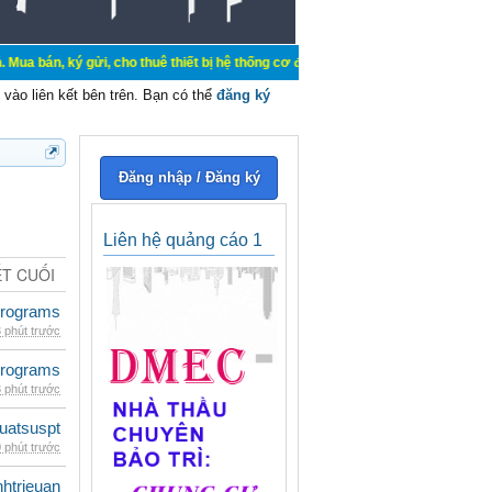
 ký gửi, cho thuê thiết bị hệ thống cơ điện các dự án, cao ốc văn phòng, khác
vào liên kết bên trên. Bạn có thể
đăng ký
Đăng nhập / Đăng ký
Liên hệ quảng cáo 1
ẾT CUỐI
rograms
 phút trước
rograms
 phút trước
luatsuspt
 phút trước
inhtrieuan