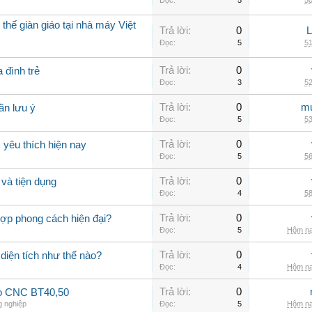
Đọc:
5
50
thế giàn giáo tại nhà máy Việt
Trả lời:
0
Đọc:
5
51
Trả lời:
0
 đình trẻ
Đọc:
3
52
Trả lời:
0
mu
ần lưu ý
Đọc:
5
53
Trả lời:
0
yêu thích hiện nay
Đọc:
5
56
Trả lời:
0
và tiện dụng
Đọc:
4
58
Trả lời:
0
hợp phong cách hiện đại?
Đọc:
5
Hôm na
Trả lời:
0
 diện tích như thế nào?
Đọc:
4
Hôm na
Trả lời:
0
ao CNC BT40,50
 nghiệp
Đọc:
5
Hôm na