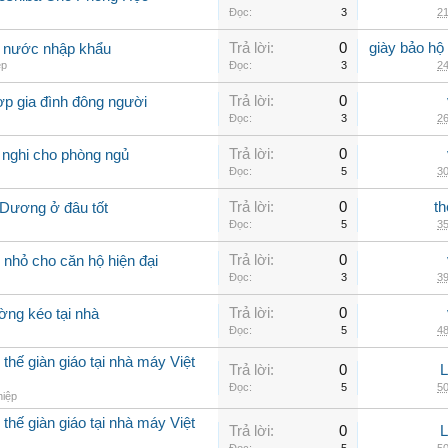
Đọc:
3
21
Trả lời:
0
giày bảo hộ
g nước nhập khẩu
ép
Đọc:
3
24
Trả lời:
0
ợp gia đình đông người
Đọc:
3
26
Trả lời:
0
 nghi cho phòng ngủ
Đọc:
5
30
Trả lời:
0
th
 Dương ở đâu tốt
Đọc:
5
35
Trả lời:
0
nhỏ cho căn hộ hiện đại
Đọc:
3
39
Trả lời:
0
ờng kéo tại nhà
Đọc:
5
48
thế giàn giáo tại nhà máy Việt
Trả lời:
0
Đọc:
5
50
hiệp
thế giàn giáo tại nhà máy Việt
Trả lời:
0