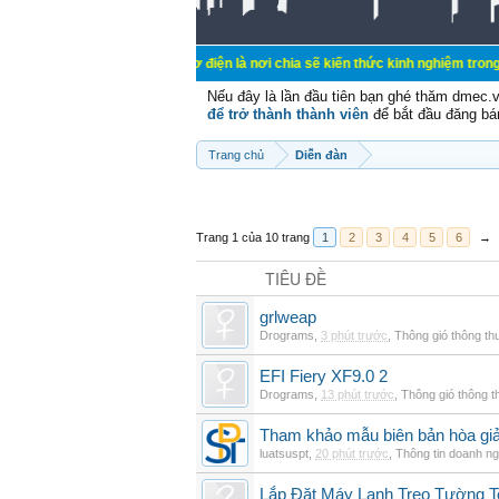
Điện - Diễn đàn Cơ điện là nơi chia sẽ kiến thức kinh nghiệm trong lãnh vực cơ
Nếu đây là lần đầu tiên bạn ghé thăm dmec.
để trở thành thành viên
để bắt đầu đăng bá
Trang chủ
Diễn đàn
Trang 1 của 10 trang
1
2
3
4
5
6
→
TIÊU ĐỀ
grlweap
Drograms
,
3 phút trước
,
Thông gió thông t
EFI Fiery XF9.0 2
Drograms
,
13 phút trước
,
Thông gió thông 
Tham khảo mẫu biên bản hòa giải
luatsuspt
,
20 phút trước
,
Thông tin doanh ng
Lắp Đặt Máy Lạnh Treo Tường 