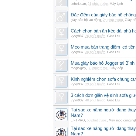
tinhtrieuan
,
21 phút trước
,
Máy lạnh
Đặc điểm của giày bảo hộ chốn
giày bảo hộ lao động
,
24 phút trước
,
Giày d
Cách chọn bàn ăn kéo dài phù h
vyvy937
,
26 phút trước
,
Giao lưu
Mẹo mua bàn trang điểm led tiện
vyvy937
,
30 phút trước
,
Giao lưu
Mua giày bảo hộ Jogger tại Bình
thegioigiay
,
35 phút trước
,
Giày dép
Kinh nghiệm chọn sofa chung cư 
vyvy937
,
39 phút trước
,
Giao lưu
3 cách đơn giản vệ sinh sofa giư
vyvy937
,
48 phút trước
,
Giao lưu
Tại sao xe nâng người đang thay 
Nam?
LIFTPRO
,
50 phút trước
,
Máy móc công ng
Tại sao xe nâng người đang thay 
Nam?