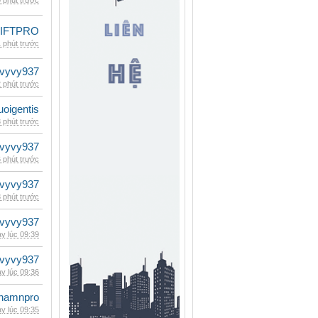
 phút trước
LIFTPRO
 phút trước
vyvy937
 phút trước
oigentis
 phút trước
vyvy937
 phút trước
vyvy937
 phút trước
vyvy937
y lúc 09:39
vyvy937
y lúc 09:36
namnpro
y lúc 09:35