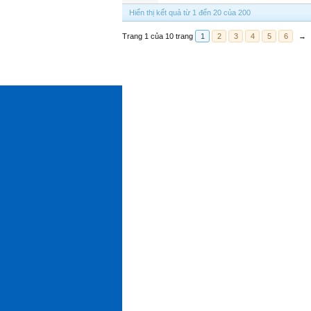
Hiển thị kết quả từ 1 đến 20 của 200
Trang 1 của 10 trang
1
2
3
4
5
6
→