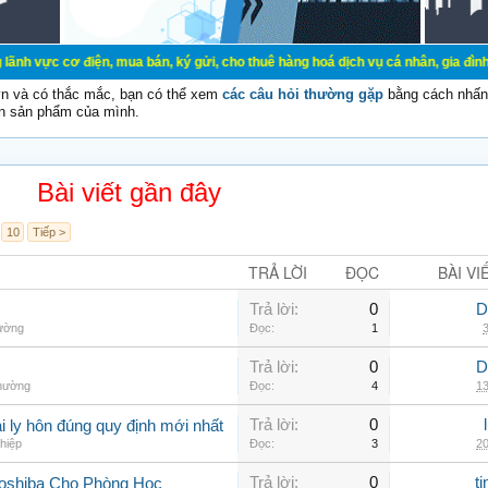
 điện, mua bán, ký gửi, cho thuê hàng hoá dịch vụ cá nhân, gia đình. Mua bán,
vn và có thắc mắc, bạn có thể xem
các câu hỏi thường gặp
bằng cách nhấn 
n sản phẩm của mình.
Bài viết gần đây
10
Tiếp >
TRẢ LỜI
ĐỌC
BÀI VI
Trả lời:
0
D
hường
Đọc:
1
3
Trả lời:
0
D
thường
Đọc:
4
13
Trả lời:
0
 ly hôn đúng quy định mới nhất
hiệp
Đọc:
3
20
Trả lời:
0
t
Toshiba Cho Phòng Học