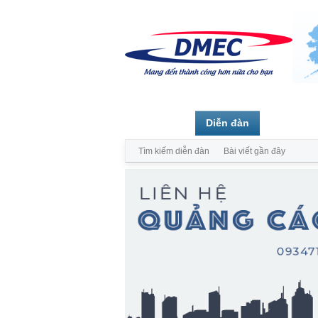
Trang chủ
Diễn đàn
Thành vi
Tìm kiếm diễn đàn
Bài viết gần đây