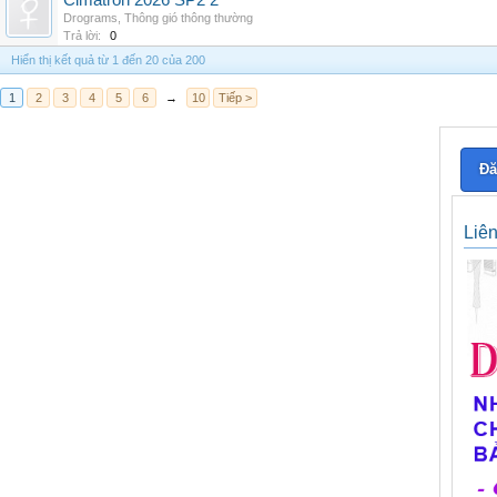
Cimatron 2026 SP2 2
Drograms
,
Thông gió thông thường
Trả lời:
0
Hiển thị kết quả từ 1 đến 20 của 200
1
2
3
4
5
6
→
10
Tiếp >
Đă
Liê