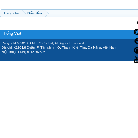
Trang chủ
Diễn đàn
Tiếng Việt
Copyright © 2013 D.M.E.C Co.,Ltd, All Rights Reserved.
Địa chỉ: K190 Lê Duẩn, P. Tân chính, Q. Thanh Khê, Thp. Đà Nẵng, Việt Nam.
Điện thoại: (+84) 5113752506