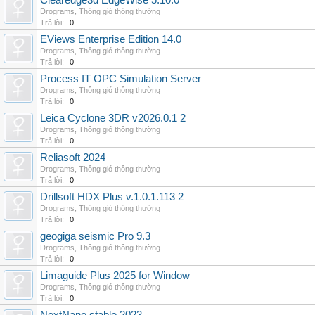
Clearedge3d EdgeWise 5.10.0
Drograms
,
Thông gió thông thường
Trả lời:
0
EViews Enterprise Edition 14.0
Drograms
,
Thông gió thông thường
Trả lời:
0
Process IT OPC Simulation Server
Drograms
,
Thông gió thông thường
Trả lời:
0
Leica Cyclone 3DR v2026.0.1 2
Drograms
,
Thông gió thông thường
Trả lời:
0
Reliasoft 2024
Drograms
,
Thông gió thông thường
Trả lời:
0
Drillsoft HDX Plus v.1.0.1.113 2
Drograms
,
Thông gió thông thường
Trả lời:
0
geogiga seismic Pro 9.3
Drograms
,
Thông gió thông thường
Trả lời:
0
Limaguide Plus 2025 for Window
Drograms
,
Thông gió thông thường
Trả lời:
0