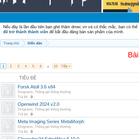
C
Nếu đây là lần đầu tiên bạn ghé thăm dmec.vn và có thắc mắc, bạn có th
để trở thành thành viên
để bắt đầu đăng bán sản phẩm của mình.
Trang chủ
Diễn đàn
Bài
1
2
3
4
5
6
→
10
Tiếp >
TIÊU ĐỀ
Forsk Atoll 3.6 x64
Drograms
,
Thông gió thông thường
Trả lời:
0
Openwind 2024 v2.0
Drograms
,
Thông gió thông thường
Trả lời:
0
Meta Imaging Series MetaMorph
Drograms
,
Thông gió thông thường
Trả lời:
0