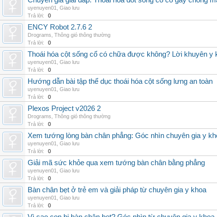
Chuyên gia giải đáp: Thoái hóa đốt sống cổ có gây chóng m
uyenuyen01
,
Giao lưu
Trả lời:
0
ENCY Robot 2.7.6 2
Drograms
,
Thông gió thông thường
Trả lời:
0
Thoái hóa cột sống cổ có chữa được không? Lời khuyên y 
uyenuyen01
,
Giao lưu
Trả lời:
0
Hướng dẫn bài tập thể dục thoái hóa cột sống lưng an toàn
uyenuyen01
,
Giao lưu
Trả lời:
0
Plexos Project v2026 2
Drograms
,
Thông gió thông thường
Trả lời:
0
Xem tướng lòng bàn chân phẳng: Góc nhìn chuyên gia y kh
uyenuyen01
,
Giao lưu
Trả lời:
0
Giải mã sức khỏe qua xem tướng bàn chân bằng phẳng
uyenuyen01
,
Giao lưu
Trả lời:
0
Bàn chân bẹt ở trẻ em và giải pháp từ chuyên gia y khoa
uyenuyen01
,
Giao lưu
Trả lời:
0