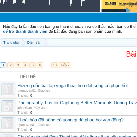
C
Nếu đây là lần đầu tiên bạn ghé thăm dmec.vn và có thắc mắc, bạn có th
để trở thành thành viên
để bắt đầu đăng bán sản phẩm của mình.
Trang chủ
Diễn đàn
Bài
1
2
3
4
5
6
→
10
Tiếp >
TIÊU ĐỀ
Hướng dẫn bài tập yoga thoái hóa đốt sống cổ phục hồi
uyenuyen01
,
Giao lưu
Trả lời:
0
Photography Tips for Capturing Better Moments During Trav
john khan
,
Máy ảnh
Trả lời:
0
Thoái hóa đốt sống cổ uống gì để phục hồi vận động?
uyenuyen01
,
Giao lưu
Trả lời:
0