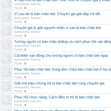
Vì sao con bị bàn chân bẹt? Góc nhìn từ chuyên gia y khoa
uyenuyen01
,
Giao lưu
Trả lời:
0
Vì sao bé bị bàn chân bẹt: Chuyên gia giải đáp chi tiết
uyenuyen01
,
Giao lưu
Trả lời:
0
Chuyên gia lý giải nguyên nhân vì sao bị bàn chân bẹt
uyenuyen01
,
Giao lưu
Trả lời:
0
Tướng người có bàn chân phẳng và cách phục hồi vận độn
uyenuyen01
,
Giao lưu
Trả lời:
0
Cải thiện vận động cho tướng người có bàn chân bẹt ngay
uyenuyen01
,
Giao lưu
Trả lời:
0
Phục hồi bàn chân bẹt: trung tâm chữa bàn chân bẹt ở hà n
uyenuyen01
,
Giao lưu
Trả lời:
0
Giải mã triệu chứng trẻ bị bàn chân bẹt cùng chuyên gia
uyenuyen01
,
Giao lưu
Trả lời:
0
Phục hồi chức năng: Cách điều trị trẻ bị bàn chân bẹt
uyenuyen01
,
Giao lưu
Trả lời:
0