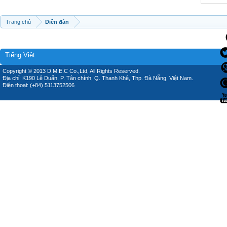
Trang chủ
Diễn đàn
Tiếng Việt
Copyright © 2013 D.M.E.C Co.,Ltd, All Rights Reserved.
Địa chỉ: K190 Lê Duẩn, P. Tân chính, Q. Thanh Khê, Thp. Đà Nẵng, Việt Nam.
Điện thoại: (+84) 5113752506