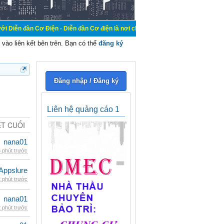
 Điện - Diễn đàn Cơ điện là nơi chia sẽ kiến thức kinh nghiệm trong lãnh vực c
vào liên kết bên trên. Bạn có thể
đăng ký
Đăng nhập / Đăng ký
Liên hệ quảng cáo 1
ẾT CUỐI
nana01
 phút trước
Appslure
 phút trước
nana01
 phút trước