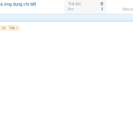
Trả lời:
0
 ứng dụng chi tiết
Đọc:
2
Hôm na
10
Tiếp >