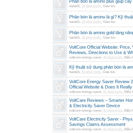
Phân bón lá amino plus giúp cây
nana01
,
19 phút trước
,
Giao lưu
Phân bón lá amino là gì? Kỹ thuậ
nana01
,
25 phút trước
,
Giao lưu
Phân bón lá amino gold tăng năn
nana01
,
32 phút trước
,
Giao lưu
VoltCore Official Website: Price
Reviews, Directions to Use & Wh
voltcore-energy-saver
,
40 phút trước
,
Điều 
Kỹ thuật sử dụng phân bón lá am
nana01
,
41 phút trước
,
Giao lưu
VoltCore Energy Saver Review 2
Official Website & Does It Reall
voltcore-energy-saver
,
41 phút trước
,
Điều 
VoltCare Reviews – Smarter Ho
& Electricity Saver Device
voltcore-energy-saver
,
42 phút trước
,
Điều 
VoltCare Electricity Saver - Physi
Savings Claims Assessment
voltcore-energy-saver
,
43 phút trước
,
Điều 