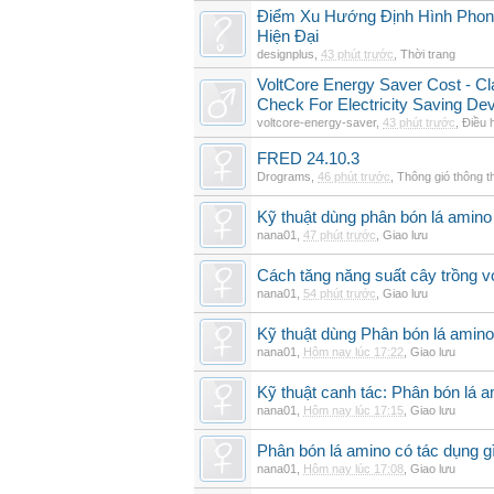
Điểm Xu Hướng Định Hình Phong
Hiện Đại
designplus
,
43 phút trước
,
Thời trang
VoltCore Energy Saver Cost - Cl
Check For Electricity Saving De
voltcore-energy-saver
,
43 phút trước
,
Điều 
FRED 24.10.3
Drograms
,
46 phút trước
,
Thông gió thông 
Kỹ thuật dùng phân bón lá amino 
nana01
,
47 phút trước
,
Giao lưu
Cách tăng năng suất cây trồng vớ
nana01
,
54 phút trước
,
Giao lưu
Kỹ thuật dùng Phân bón lá amino
nana01
,
Hôm nay lúc 17:22
,
Giao lưu
Kỹ thuật canh tác: Phân bón lá 
nana01
,
Hôm nay lúc 17:15
,
Giao lưu
Phân bón lá amino có tác dụng gì
nana01
,
Hôm nay lúc 17:08
,
Giao lưu