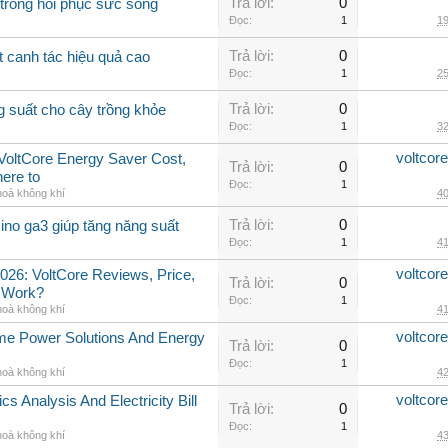
Trả lời:
0
 trồng hồi phục sức sống
Đọc:
1
19
Trả lời:
0
t canh tác hiệu quả cao
Đọc:
1
25
Trả lời:
0
g suất cho cây trồng khỏe
Đọc:
1
32
voltcor
, VoltCore Energy Saver Cost,
Trả lời:
0
ere to
Đọc:
1
hoà không khí
40
Trả lời:
0
ino ga3 giúp tăng năng suất
Đọc:
1
41
voltcor
026: VoltCore Reviews, Price,
Trả lời:
0
y Work?
Đọc:
1
hoà không khí
41
voltcor
me Power Solutions And Energy
Trả lời:
0
Đọc:
1
hoà không khí
42
voltcor
cs Analysis And Electricity Bill
Trả lời:
0
Đọc:
1
hoà không khí
43