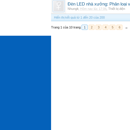
Đèn LED nhà xưởng: Phân loại và
Nhunglt
,
Hôm nay lúc 17:06
,
Thiết bị điện
Hiển thị kết quả từ 1 đến 20 của 200
Trang 1 của 10 trang
1
2
3
4
5
6
→