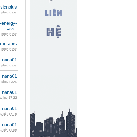
signplus
 phút trước
e-energy-
saver
 phút trước
rograms
 phút trước
nana01
 phút trước
nana01
 phút trước
nana01
y lúc 17:22
nana01
y lúc 17:15
nana01
y lúc 17:08