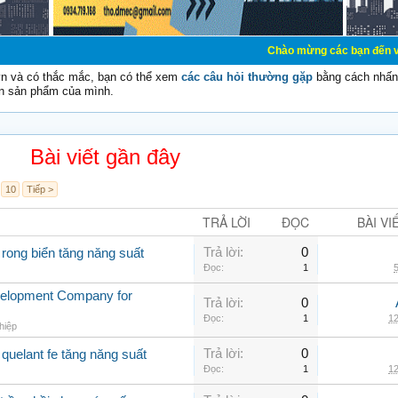
Chào mừng các bạn đến với Diễn đàn Cơ
vn và có thắc mắc, bạn có thể xem
các câu hỏi thường gặp
bằng cách nhấn 
n sản phẩm của mình.
Bài viết gần đây
10
Tiếp >
TRẢ LỜI
ĐỌC
BÀI VI
Trả lời:
0
 rong biển tăng năng suất
Đọc:
1
5
velopment Company for
Trả lời:
0
Đọc:
1
12
hiệp
Trả lời:
0
quelant fe tăng năng suất
Đọc:
1
12