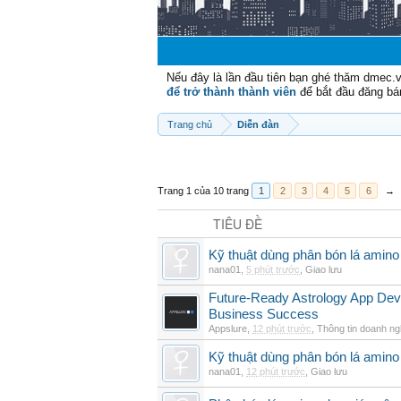
Nếu đây là lần đầu tiên bạn ghé thăm dmec.
để trở thành thành viên
để bắt đầu đăng bá
Trang chủ
Diễn đàn
Trang 1 của 10 trang
1
2
3
4
5
6
→
TIÊU ĐỀ
Kỹ thuật dùng phân bón lá amino
nana01
,
5 phút trước
,
Giao lưu
Future-Ready Astrology App De
Business Success
Appslure
,
12 phút trước
,
Thông tin doanh ng
Kỹ thuật dùng phân bón lá amino 
nana01
,
12 phút trước
,
Giao lưu