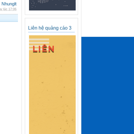
Nhunglt
y lúc 17:06
Liên hệ quảng cáo 3