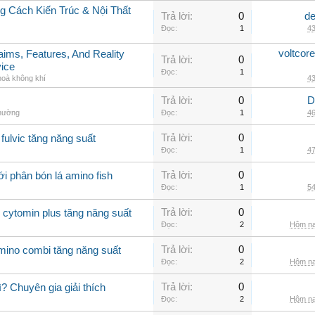
 Cách Kiến Trúc & Nội Thất
Trả lời:
0
de
Đọc:
1
43
voltcor
aims, Features, And Reality
Trả lời:
0
vice
Đọc:
1
hoà không khí
43
Trả lời:
0
D
thường
Đọc:
1
46
Trả lời:
0
fulvic tăng năng suất
Đọc:
1
47
Trả lời:
0
i phân bón lá amino fish
Đọc:
1
54
Trả lời:
0
 cytomin plus tăng năng suất
Đọc:
2
Hôm na
Trả lời:
0
amino combi tăng năng suất
Đọc:
2
Hôm na
Trả lời:
0
? Chuyên gia giải thích
Đọc:
2
Hôm na