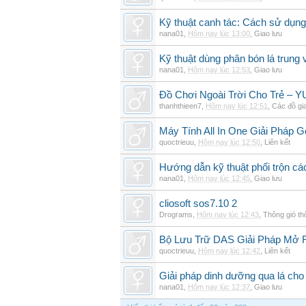
Kỹ thuật canh tác: Cách sử dụng
nana01
,
Hôm nay lúc 13:00
,
Giao lưu
Kỹ thuật dùng phân bón lá trung 
nana01
,
Hôm nay lúc 12:53
,
Giao lưu
Đồ Chơi Ngoài Trời Cho Trẻ –
thanhthieen7
,
Hôm nay lúc 12:51
,
Các đồ gi
Máy Tính All In One Giải Pháp
quoctrieuu
,
Hôm nay lúc 12:50
,
Liên kết
Hướng dẫn kỹ thuật phối trộn các
nana01
,
Hôm nay lúc 12:45
,
Giao lưu
cliosoft sos7.10 2
Drograms
,
Hôm nay lúc 12:43
,
Thông gió t
Bộ Lưu Trữ DAS Giải Pháp Mở
quoctrieuu
,
Hôm nay lúc 12:42
,
Liên kết
Giải pháp dinh dưỡng qua lá cho
nana01
,
Hôm nay lúc 12:37
,
Giao lưu