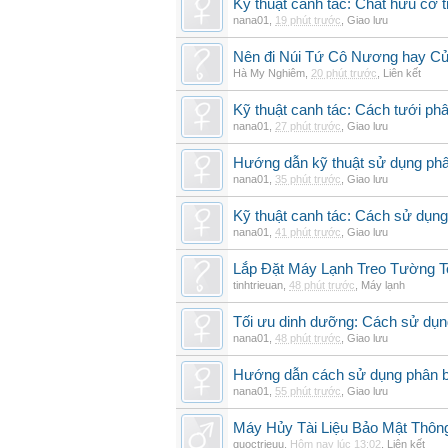
Kỹ thuật canh tác: Chất hữu cơ t
nana01
,
19 phút trước
,
Giao lưu
Nên đi Núi Tứ Cô Nương hay Cử
Hà My Nghiêm
,
20 phút trước
,
Liên kết
Kỹ thuật canh tác: Cách tưới phâ
nana01
,
27 phút trước
,
Giao lưu
Hướng dẫn kỹ thuật sử dụng phâ
nana01
,
35 phút trước
,
Giao lưu
Kỹ thuật canh tác: Cách sử dụng
nana01
,
41 phút trước
,
Giao lưu
Lắp Đặt Máy Lạnh Treo Tường 
tinhtrieuan
,
48 phút trước
,
Máy lạnh
Tối ưu dinh dưỡng: Cách sử dụng
nana01
,
48 phút trước
,
Giao lưu
Hướng dẫn cách sử dụng phân bó
nana01
,
55 phút trước
,
Giao lưu
Máy Hủy Tài Liệu Bảo Mật Thôn
quoctrieuu
,
Hôm nay lúc 13:02
,
Liên kết