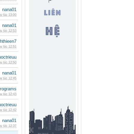
nana01
y lúc 13:00
nana01
y lúc 12:53
hthieen7
y lúc 12:51
uoctrieuu
y lúc 12:50
nana01
y lúc 12:45
rograms
y lúc 12:43
uoctrieuu
y lúc 12:42
nana01
y lúc 12:37