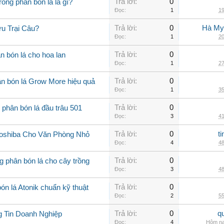
Trả lời:
0
rong phân bón lá là gì?
Đọc:
1
19
Trả lời:
0
Hà My
u Trại Câu?
Đọc:
1
20
Trả lời:
0
n bón lá cho hoa lan
Đọc:
1
27
Trả lời:
0
n bón lá Grow More hiệu quả
Đọc:
1
35
Trả lời:
0
 phân bón lá đầu trâu 501
Đọc:
3
41
Trả lời:
0
t
Toshiba Cho Văn Phòng Nhỏ
Đọc:
4
48
Trả lời:
0
 phân bón lá cho cây trồng
Đọc:
3
48
Trả lời:
0
n lá Atonik chuẩn kỹ thuật
Đọc:
2
55
Trả lời:
0
q
g Tin Doanh Nghiệp
Đọc:
4
Hôm na