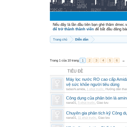
Nếu đây là lần đầu tiên bạn ghé thăm dmec.
để trở thành thành viên
để bắt đầu đăng bá
Trang chủ
Diễn đàn
Trang 1 của 10 trang
1
2
3
4
5
6
→
TIÊU ĐỀ
Máy lọc nước RO cao cấp Amida t
vệ sức khỏe người tiêu dùng
tadashi.amida
,
1 phút trước
,
Hướng dẫn tha
Công dụng của phân bón lá amin
nana01
,
5 phút trước
,
Giao lưu
Chuyên gia phân tích kỹ Công d
nana01
,
11 phút trước
,
Giao lưu