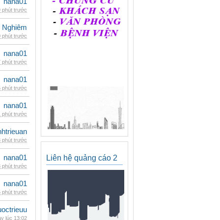
nana01
 phút trước
 Nghiêm
 phút trước
nana01
 phút trước
nana01
 phút trước
nana01
 phút trước
inhtrieuan
 phút trước
nana01
Liên hệ quảng cáo 2
 phút trước
nana01
 phút trước
uoctrieuu
y lúc 13:02