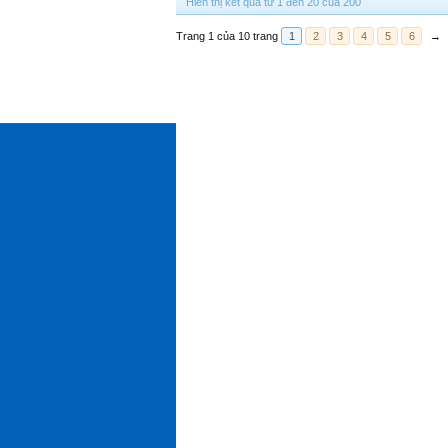
Hiển thị kết quả từ 1 đến 20 của 200
Trang 1 của 10 trang
1
2
3
4
5
6
→