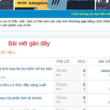
Chào mừng các bạn đến với Diễn đàn C
vn và có thắc mắc, bạn có thể xem
các câu hỏi thường gặp
bằng cách nhấn 
n sản phẩm của mình.
Bài viết gần đây
10
Tiếp >
TRẢ LỜI
ĐỌC
BÀI VI
ích hợp lõi Ion kiềm hỗ trợ bảo
Trả lời:
0
tadas
Đọc:
1
1
m gia
Trả lời:
0
o hữu cơ thúc đẩy năng suất
Đọc:
1
5
Trả lời:
0
ụng của phân bón lá amino
Đọc:
1
11