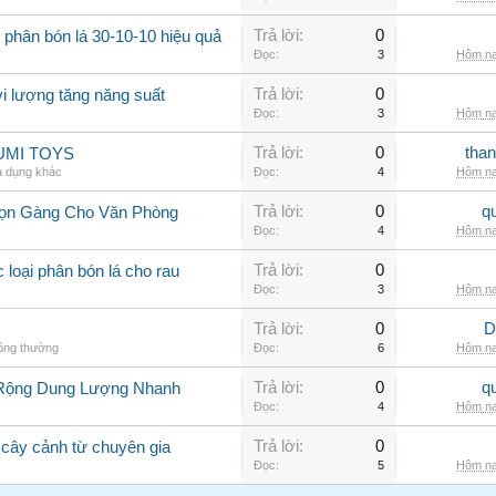
Trả lời:
0
 phân bón lá 30-10-10 hiệu quả
Đọc:
3
Hôm na
Trả lời:
0
vi lượng tăng năng suất
Đọc:
3
Hôm na
Trả lời:
0
than
 YUMI TOYS
a dụng khác
Đọc:
4
Hôm na
Trả lời:
0
q
 Gọn Gàng Cho Văn Phòng
Đọc:
4
Hôm na
Trả lời:
0
 loại phân bón lá cho rau
Đọc:
3
Hôm na
Trả lời:
0
D
hông thường
Đọc:
6
Hôm na
Trả lời:
0
q
 Rộng Dung Lượng Nhanh
Đọc:
4
Hôm na
Trả lời:
0
 cây cảnh từ chuyên gia
Đọc:
5
Hôm na