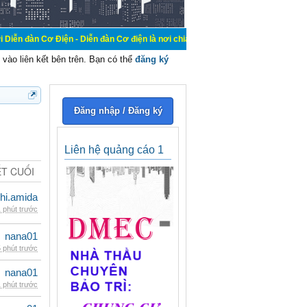
ơ Điện - Diễn đàn Cơ điện là nơi chia sẽ kiến thức kinh nghiệm trong lãnh vực
vào liên kết bên trên. Bạn có thể
đăng ký
Đăng nhập / Đăng ký
Liên hệ quảng cáo 1
ẾT CUỐI
hi.amida
 phút trước
nana01
 phút trước
nana01
 phút trước