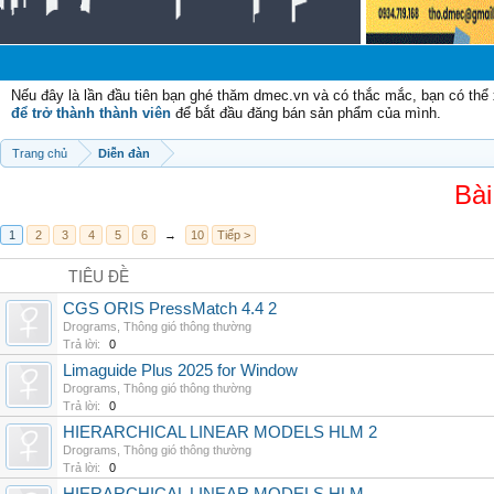
Nếu đây là lần đầu tiên bạn ghé thăm dmec.vn và có thắc mắc, bạn có th
để trở thành thành viên
để bắt đầu đăng bán sản phẩm của mình.
Trang chủ
Diễn đàn
Bài
1
2
3
4
5
6
→
10
Tiếp >
TIÊU ĐỀ
CGS ORIS PressMatch 4.4 2
Drograms
,
Thông gió thông thường
Trả lời:
0
Limaguide Plus 2025 for Window
Drograms
,
Thông gió thông thường
Trả lời:
0
HIERARCHICAL LINEAR MODELS HLM 2
Drograms
,
Thông gió thông thường
Trả lời:
0