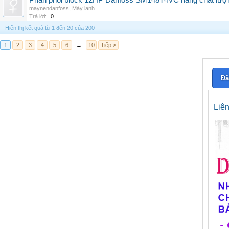
Phân phối block 12HP Danfoss SM148T4VC hàng chất lượng,
maynendanfoss
,
Máy lạnh
Trả lời:
0
Hiển thị kết quả từ 1 đến 20 của 200
1
2
3
4
5
6
→
10
Tiếp >
Đă
Liê