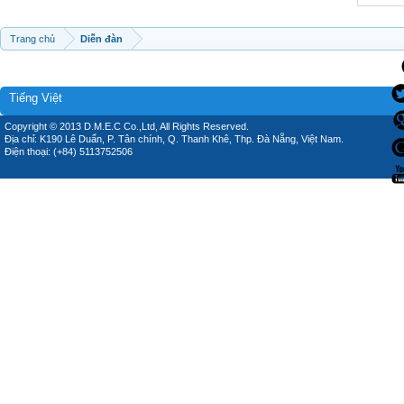
Trang chủ
Diễn đàn
Tiếng Việt
Copyright © 2013 D.M.E.C Co.,Ltd, All Rights Reserved.
Địa chỉ: K190 Lê Duẩn, P. Tân chính, Q. Thanh Khê, Thp. Đà Nẵng, Việt Nam.
Điện thoại: (+84) 5113752506