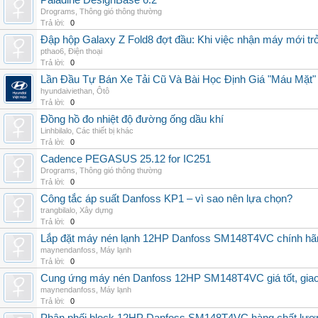
Paladine DesignBase 6.2
Drograms
,
Thông gió thông thường
Trả lời:
0
Đập hộp Galaxy Z Fold8 đợt đầu: Khi việc nhận máy mới tr
pthao6
,
Điện thoại
Trả lời:
0
Lần Đầu Tự Bán Xe Tải Cũ Và Bài Học Định Giá "Máu Mặt"
hyundaiviethan
,
Ôtô
Trả lời:
0
Đồng hồ đo nhiệt độ đường ống dầu khí
Linhbilalo
,
Các thiết bị khác
Trả lời:
0
Cadence PEGASUS 25.12 for IC251
Drograms
,
Thông gió thông thường
Trả lời:
0
Công tắc áp suất Danfoss KP1 – vì sao nên lựa chọn?
trangbilalo
,
Xây dựng
Trả lời:
0
Lắp đặt máy nén lạnh 12HP Danfoss SM148T4VC chính hãng, 
maynendanfoss
,
Máy lạnh
Trả lời:
0
Cung ứng máy nén Danfoss 12HP SM148T4VC giá tốt, giao h
maynendanfoss
,
Máy lạnh
Trả lời:
0