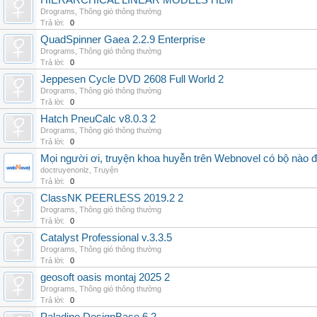
HIERARCHICAL LINEAR MODELS HLM
Drograms
,
Thông gió thông thường
Trả lời:
0
QuadSpinner Gaea 2.2.9 Enterprise
Drograms
,
Thông gió thông thường
Trả lời:
0
Jeppesen Cycle DVD 2608 Full World 2
Drograms
,
Thông gió thông thường
Trả lời:
0
Hatch PneuCalc v8.0.3 2
Drograms
,
Thông gió thông thường
Trả lời:
0
Mọi người ơi, truyện khoa huyễn trên Webnovel có bộ nào
doctruyenonlz
,
Truyện
Trả lời:
0
ClassNK PEERLESS 2019.2 2
Drograms
,
Thông gió thông thường
Trả lời:
0
Catalyst Professional v.3.3.5
Drograms
,
Thông gió thông thường
Trả lời:
0
geosoft oasis montaj 2025 2
Drograms
,
Thông gió thông thường
Trả lời:
0