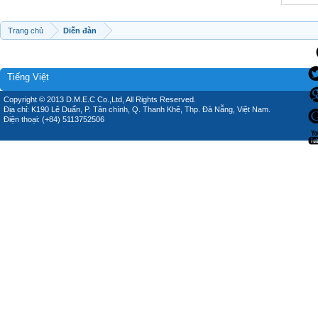
Trang chủ
Diễn đàn
Tiếng Việt
Copyright © 2013 D.M.E.C Co.,Ltd, All Rights Reserved.
Địa chỉ: K190 Lê Duẩn, P. Tân chính, Q. Thanh Khê, Thp. Đà Nẵng, Việt Nam.
Điện thoại: (+84) 5113752506