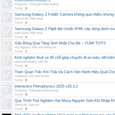
CosmothermX2022 2
Drograms
,
Thông gió thông thường
Trả lời:
0
Samsung Galaxy Z Fold8: Camera không quá nhiều nhưng 
hale121102
,
Điện thoại
Trả lời:
0
Samsung Galaxy Z Flip8 đạt chuẩn IP48, vậy dùng dưới m
hale121102
,
Điện thoại
Trả lời:
0
Gấu Bông Quà Tặng Sinh Nhật Cho Bé – YUMI TOYS
Huy Nguyen
,
Điều hoà không khí
Trả lời:
2
Kinh nghiệm thuê xe 45 chỗ giúp chuyến đi an toàn, tiết kiệ
wifimmarketing01
,
Liên kết
Trả lời:
0
Trạm Quan Trắc Khí Thải Và Cách Vận Hành Hiệu Quả Ch
nhattinseo
,
Các thiết bị khác
Trả lời:
0
Interactive Petrophysics 2025 v25.3.2
Drograms
,
Thông gió thông thường
Trả lời:
0
Quy Trình Thử Nghiệm Hạt Nhựa Nguyên Sinh Khi Nhập K
Vietuc190
,
Giao lưu
Trả lời:
0