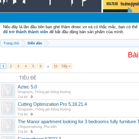
C
Nếu đây là lần đầu tiên bạn ghé thăm dmec.vn và có thắc mắc, bạn có th
để trở thành thành viên
để bắt đầu đăng bán sản phẩm của mình.
Trang chủ
Diễn đàn
Bài
1
2
3
4
5
6
→
10
Tiếp >
TIÊU ĐỀ
Aztec 5.0
Drograms
,
Thông gió thông thường
Trả lời:
0
Cutting Optimization Pro 5.18.21.4
Drograms
,
Thông gió thông thường
Trả lời:
0
The Manor apartment looking for 3 bedrooms fully furnitur
z3nguyenphong
,
Phụ kiện
Trả lời:
5