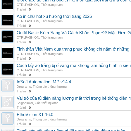
Một chiếc áo thun không chỉ là món quà thời trang mà còn 
CTRLFASHION
,
Thời trang nam
Trả lời:
0
Áo in chữ hot xu hướng thời trang 2026
CTRLFASHION
,
Thời trang nam
Trả lời:
0
Outfit Basic Kém Sang Và Cách Khắc Phục Để Mặc Đơn 
CTRLFASHION
,
Thời trang nam
Trả lời:
0
Tinh thần Việt Nam qua trang phục không chỉ nằm ở những 
CTRLFASHION
,
Thời trang nam
Trả lời:
0
Cách tẩy áo trắng bị ố vàng mà không làm hỏng hình in siêu
CTRLFASHION
,
Thời trang nam
Trả lời:
0
InSoft Automation IMP v14.4
Drograms
,
Thông gió thông thường
Trả lời:
0
Vai trò của tủ điện năng lượng mặt trời trong hệ thống điện m
Saigonsolar
,
Các thiết bị khác
Trả lời:
0
EthoVision XT 16.0
Drograms
,
Thông gió thông thường
Trả lời:
0