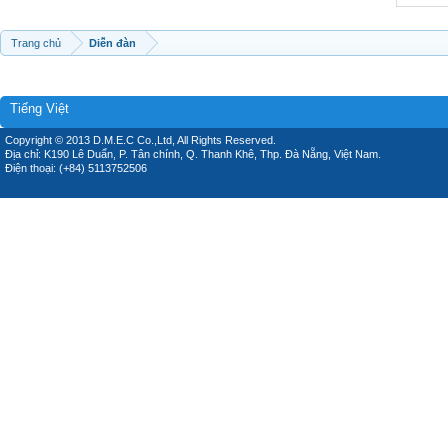
Trang chủ
Diễn đàn
Tiếng Việt
Copyright © 2013 D.M.E.C Co.,Ltd, All Rights Reserved.
Địa chỉ: K190 Lê Duẩn, P. Tân chính, Q. Thanh Khê, Thp. Đà Nẵng, Việt Nam.
Điện thoại: (+84) 5113752506