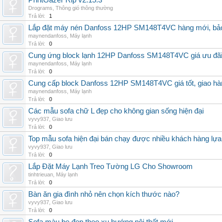
PrintGazer Rip v2.15.3
Drograms
,
Thông gió thông thường
Trả lời:
1
Lắp đặt máy nén Danfoss 12HP SM148T4VC hàng mới, bảo 
maynendanfoss
,
Máy lạnh
Trả lời:
0
Cung ứng block lạnh 12HP Danfoss SM148T4VC giá ưu đãi, 
maynendanfoss
,
Máy lạnh
Trả lời:
0
Cung cấp block Danfoss 12HP SM148T4VC giá tốt, giao hàng
maynendanfoss
,
Máy lạnh
Trả lời:
0
Các mẫu sofa chữ L đẹp cho không gian sống hiện đại
vyvy937
,
Giao lưu
Trả lời:
0
Top mẫu sofa hiện đại bán chạy được nhiều khách hàng lự
vyvy937
,
Giao lưu
Trả lời:
0
Lắp Đặt Máy Lạnh Treo Tường LG Cho Showroom
tinhtrieuan
,
Máy lạnh
Trả lời:
0
Bàn ăn gia đình nhỏ nên chọn kích thước nào?
vyvy937
,
Giao lưu
Trả lời:
0