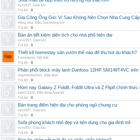
Sofa màu be đẹp theo xu hướng nội thất mới
vyvy937
,
Giao lưu
Trả lời:
0
Gia Công Ống Gió: Vì Sao Không Nên Chọn Nhà Cung Cấp
Hồng Hoa
,
Điều hoà không khí
Trả lời:
0
Bàn ăn tiết kiệm diện tích cho nhà phố hiện đại
vyvy937
,
Giao lưu
Trả lời:
0
Thiết kế homestay sân vườn thế nào để thu hút du khách?
FamInterior
,
Nội thất
Trả lời:
0
Phân phối block máy lạnh Danfoss 12HP SM148T4VC trên t
maynendanfoss
,
Máy lạnh
Trả lời:
0
Hôm nay Galaxy Z Fold8, Fold8 Ultra và Z Flip8 chính thức
hale121102
,
Điện thoại Android
Trả lời:
0
Bàn trang điểm hiện đại cho phòng ngủ chung cư
vyvy937
,
Giao lưu
Trả lời:
0
Sofa phòng khách nhỏ đẹp và tiện dụng cho gia đình trẻ
vyvy937
,
Giao lưu
Trả lời:
0