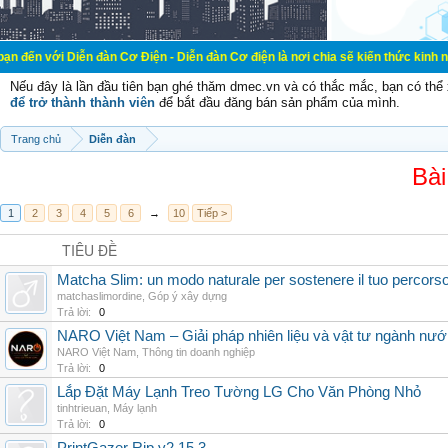
ễn đàn Cơ Điện - Diễn đàn Cơ điện là nơi chia sẽ kiến thức kinh nghiệm trong 
Nếu đây là lần đầu tiên bạn ghé thăm dmec.vn và có thắc mắc, bạn có th
để trở thành thành viên
để bắt đầu đăng bán sản phẩm của mình.
Trang chủ
Diễn đàn
Bài
1
2
3
4
5
6
→
10
Tiếp >
TIÊU ĐỀ
Matcha Slim: un modo naturale per sostenere il tuo percors
matchaslimordine
,
Góp ý xây dựng
Trả lời:
0
NARO Việt Nam – Giải pháp nhiên liệu và vật tư ngành nư
NARO Việt Nam
,
Thông tin doanh nghiệp
Trả lời:
0
Lắp Đặt Máy Lạnh Treo Tường LG Cho Văn Phòng Nhỏ
tinhtrieuan
,
Máy lạnh
Trả lời:
0