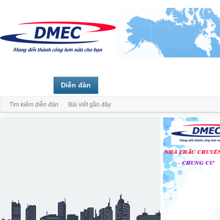
Trang chủ
Diễn đàn
Thành viên
Tìm kiếm diễn đàn
Bài viết gần đây