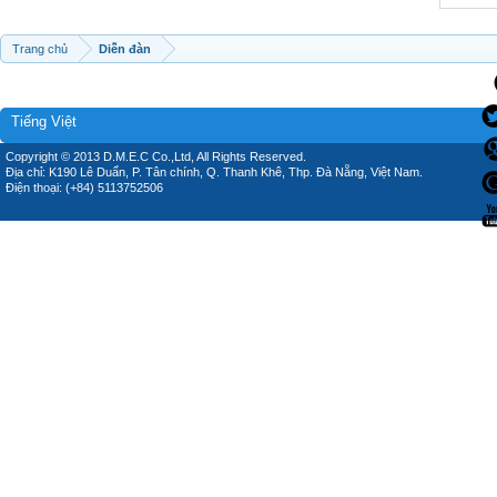
Trang chủ
Diễn đàn
Tiếng Việt
Copyright © 2013 D.M.E.C Co.,Ltd, All Rights Reserved.
Địa chỉ: K190 Lê Duẩn, P. Tân chính, Q. Thanh Khê, Thp. Đà Nẵng, Việt Nam.
Điện thoại: (+84) 5113752506