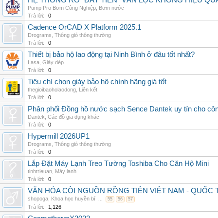
HỆ THỐNG RO "ĐẮT TIỀN" VẪN LỌC KHÔNG HIỆU QU
Pump Pro Bơm Công Nghiệp
,
Bơm nước
Trả lời:
0
Cadence OrCAD X Platform 2025.1
Drograms
,
Thông gió thông thường
Trả lời:
0
Thiết bị bảo hộ lao động tại Ninh Bình ở đâu tốt nhất?
Lasa
,
Giày dép
Trả lời:
0
Tiêu chí chọn giày bảo hộ chính hãng giá tốt
thegioibaoholaodong
,
Liên kết
Trả lời:
0
Phân phối Đồng hồ nước sạch Sence Dantek uy tín cho công
Dantek
,
Các đồ gia dụng khác
Trả lời:
0
Hypermill 2026UP1
Drograms
,
Thông gió thông thường
Trả lời:
0
Lắp Đặt Máy Lạnh Treo Tường Toshiba Cho Căn Hộ Mini
tinhtrieuan
,
Máy lạnh
Trả lời:
0
VĂN HÓA CỘI NGUỒN RỒNG TIÊN VIỆT NAM - QUỐ
shopoga
,
Khoa học huyền bí
...
55
56
57
Trả lời:
1,126