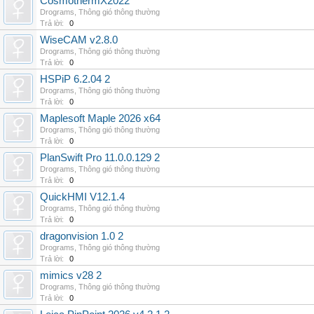
CosmothermX2022
Drograms
,
Thông gió thông thường
Trả lời:
0
WiseCAM v2.8.0
Drograms
,
Thông gió thông thường
Trả lời:
0
HSPiP 6.2.04 2
Drograms
,
Thông gió thông thường
Trả lời:
0
Maplesoft Maple 2026 x64
Drograms
,
Thông gió thông thường
Trả lời:
0
PlanSwift Pro 11.0.0.129 2
Drograms
,
Thông gió thông thường
Trả lời:
0
QuickHMI V12.1.4
Drograms
,
Thông gió thông thường
Trả lời:
0
dragonvision 1.0 2
Drograms
,
Thông gió thông thường
Trả lời:
0
mimics v28 2
Drograms
,
Thông gió thông thường
Trả lời:
0