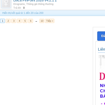
Leica PinPoint 2026 v4.2.1 2
Drograms
,
Thông gió thông thường
Trả lời:
0
Hiển thị kết quả từ 1 đến 20 của 200
1
2
3
4
5
6
→
10
Tiếp >
Đă
Liê