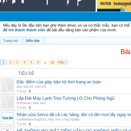
C
Nếu đây là lần đầu tiên bạn ghé thăm dmec.vn và có thắc mắc, bạn có th
để trở thành thành viên
để bắt đầu đăng bán sản phẩm của mình.
Trang chủ
Diễn đàn
Bài
1
2
3
4
5
6
→
10
Tiếp >
TIÊU ĐỀ
Đặc điểm của giày bảo hộ thời trang an toàn
giày bảo hộ
,
Liên kết
Trả lời:
0
Lắp Đặt Máy Lạnh Treo Tường LG Cho Phòng Ngủ
tinhtrieuan
,
Máy lạnh
Trả lời:
0
Nhận sửa Servo tất cả các hãng, đời cũ đời mới lấy ngay t
suathietbitudong3011
,
Máy móc công nghiệp
Trả lời:
0