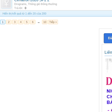
Cimatron 2026 SP2 2
Drograms
,
Thông gió thông thường
Trả lời:
0
Hiển thị kết quả từ 1 đến 20 của 200
1
2
3
4
5
6
→
10
Tiếp >
Đă
Liê