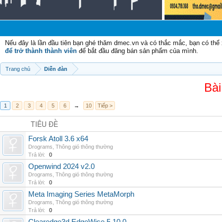
Nếu đây là lần đầu tiên bạn ghé thăm dmec.vn và có thắc mắc, bạn có th
để trở thành thành viên
để bắt đầu đăng bán sản phẩm của mình.
Trang chủ
Diễn đàn
Bài
1
2
3
4
5
6
→
10
Tiếp >
TIÊU ĐỀ
Forsk Atoll 3.6 x64
Drograms
,
Thông gió thông thường
Trả lời:
0
Openwind 2024 v2.0
Drograms
,
Thông gió thông thường
Trả lời:
0
Meta Imaging Series MetaMorph
Drograms
,
Thông gió thông thường
Trả lời:
0