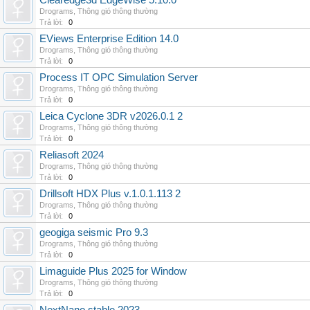
Clearedge3d EdgeWise 5.10.0
Drograms
,
Thông gió thông thường
Trả lời:
0
EViews Enterprise Edition 14.0
Drograms
,
Thông gió thông thường
Trả lời:
0
Process IT OPC Simulation Server
Drograms
,
Thông gió thông thường
Trả lời:
0
Leica Cyclone 3DR v2026.0.1 2
Drograms
,
Thông gió thông thường
Trả lời:
0
Reliasoft 2024
Drograms
,
Thông gió thông thường
Trả lời:
0
Drillsoft HDX Plus v.1.0.1.113 2
Drograms
,
Thông gió thông thường
Trả lời:
0
geogiga seismic Pro 9.3
Drograms
,
Thông gió thông thường
Trả lời:
0
Limaguide Plus 2025 for Window
Drograms
,
Thông gió thông thường
Trả lời:
0