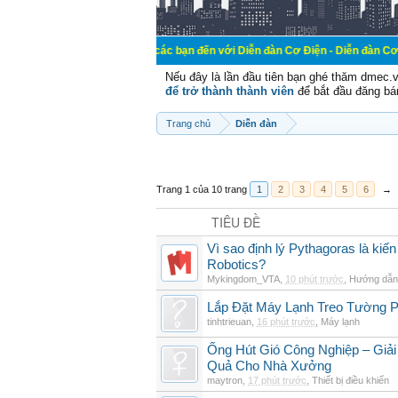
Chào mừng các bạn đến với Diễn đàn Cơ Điện - Diễn đàn Cơ điện là nơi ch
Nếu đây là lần đầu tiên bạn ghé thăm dmec.
để trở thành thành viên
để bắt đầu đăng bá
Trang chủ
Diễn đàn
Trang 1 của 10 trang
1
2
3
4
5
6
→
TIÊU ĐỀ
Vì sao định lý Pythagoras là kiến
Robotics?
Mykingdom_VTA
,
10 phút trước
,
Hướng dẫn 
Lắp Đặt Máy Lạnh Treo Tường 
tinhtrieuan
,
16 phút trước
,
Máy lạnh
Ống Hút Gió Công Nghiệp – Giải
Quả Cho Nhà Xưởng
maytron
,
17 phút trước
,
Thiết bị điều khiển