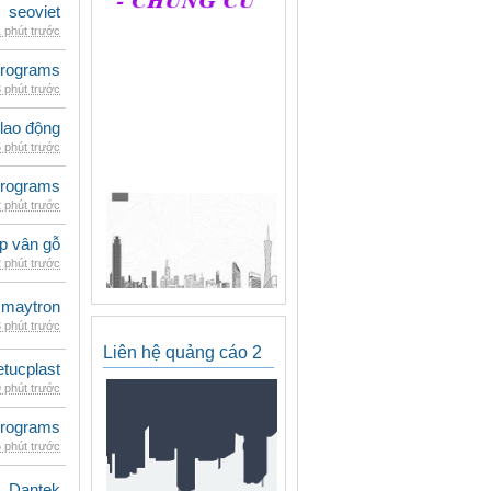
seoviet
 phút trước
rograms
 phút trước
 lao động
 phút trước
rograms
 phút trước
p vân gỗ
 phút trước
maytron
 phút trước
Liên hệ quảng cáo 2
etucplast
 phút trước
rograms
 phút trước
Dantek