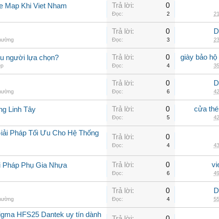
Trả lời:
0
e Map Khi Viet Nham
Đọc:
2
21
Trả lời:
0
D
thường
Đọc:
3
23
Trả lời:
0
giày bảo hộ
ều người lựa chọn?
ép
Đọc:
4
35
Trả lời:
0
D
thường
Đọc:
6
42
Trả lời:
0
cửa thé
ng Linh Tây
Đọc:
5
42
iải Pháp Tối Ưu Cho Hệ Thống
Trả lời:
0
Đọc:
4
43
Trả lời:
0
vi
i Pháp Phụ Gia Nhựa
Đọc:
6
49
Trả lời:
0
D
thường
Đọc:
4
55
sigma HFS25 Dantek uy tín dành
Trả lời:
0