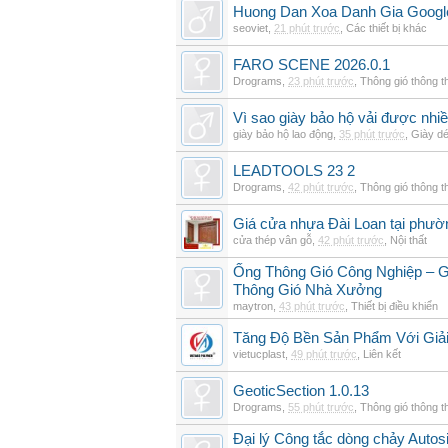
Huong Dan Xoa Danh Gia Googl
seoviet
,
21 phút trước
,
Các thiết bị khác
FARO SCENE 2026.0.1
Drograms
,
23 phút trước
,
Thông gió thông 
Vì sao giày bảo hộ vải được nhi
giày bảo hộ lao động
,
35 phút trước
,
Giày d
LEADTOOLS 23 2
Drograms
,
42 phút trước
,
Thông gió thông 
Giá cửa nhựa Đài Loan tại phườ
cửa thép vân gỗ
,
42 phút trước
,
Nội thất
Ống Thông Gió Công Nghiệp – G
Thông Gió Nhà Xưởng
maytron
,
43 phút trước
,
Thiết bị điều khiển
Tăng Độ Bền Sản Phẩm Với Giả
vietucplast
,
49 phút trước
,
Liên kết
GeoticSection 1.0.13
Drograms
,
55 phút trước
,
Thông gió thông 
Đại lý Công tắc dòng chảy Auto