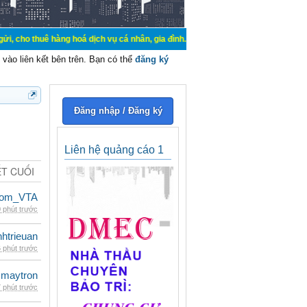
hàng hoá dịch vụ cá nhân, gia đình. Mua bán, ký gửi, cho thuê thiết bị hệ thố
vào liên kết bên trên. Bạn có thể
đăng ký
Đăng nhập / Đăng ký
Liên hệ quảng cáo 1
ẾT CUỐI
dom_VTA
 phút trước
inhtrieuan
 phút trước
maytron
 phút trước