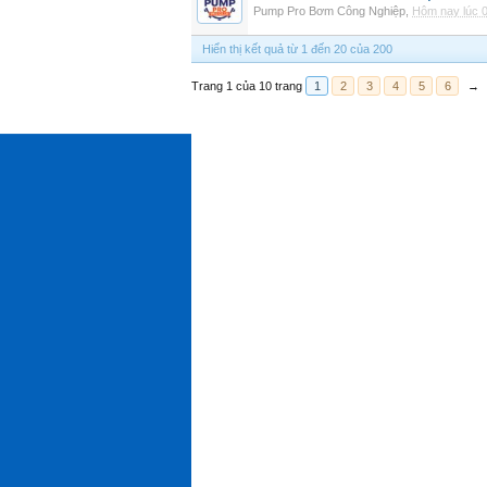
Pump Pro Bơm Công Nghiệp
,
Hôm nay lúc 
Hiển thị kết quả từ 1 đến 20 của 200
Trang 1 của 10 trang
1
2
3
4
5
6
→