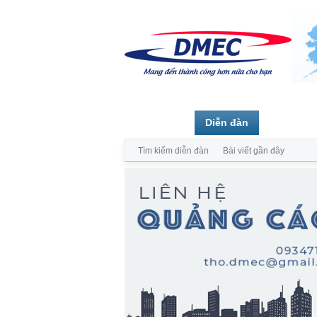
Trang chủ
Diễn đàn
Thành vi
Tìm kiếm diễn đàn
Bài viết gần đây