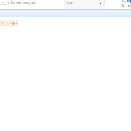
Côn
07:50
,
Điều hoà không khí
Đọc:
7
Hôm na
10
Tiếp >