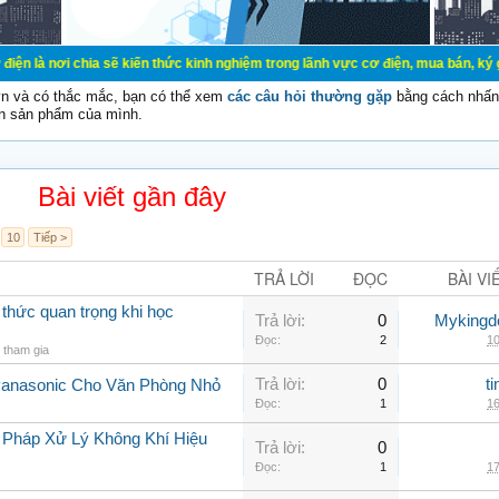
ia sẽ kiến thức kinh nghiệm trong lãnh vực cơ điện, mua bán, ký gửi, cho thuê 
vn và có thắc mắc, bạn có thể xem
các câu hỏi thường gặp
bằng cách nhấn 
n sản phẩm của mình.
Bài viết gần đây
10
Tiếp >
TRẢ LỜI
ĐỌC
BÀI VI
 thức quan trọng khi học
Trả lời:
0
Myking
Đọc:
2
10
tham gia
Trả lời:
0
t
Panasonic Cho Văn Phòng Nhỏ
Đọc:
1
16
 Pháp Xử Lý Không Khí Hiệu
Trả lời:
0
Đọc:
1
17