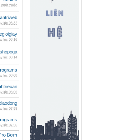
 phút trước
antriweb
y lúc 08:32
egioigiay
y lúc 08:16
shopoga
y lúc 08:14
rograms
y lúc 08:08
inhtrieuan
y lúc 08:06
olaodong
y lúc 07:59
rograms
y lúc 07:56
Pro Bơm