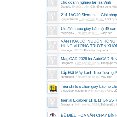
cho doanh nghiệp tại Trà Vinh
Dantek
,
59 phút trước
,
Các đồ gia dụng khá
214-1AG40 Siemens – Giải pháp 
vyquantriweb
,
Hôm nay lúc 08:32
,
Thiết bị c
Ưu điểm của giày bảo hộ đế cao
thegioigiay
,
Hôm nay lúc 08:16
,
Giày dép
VĂN HÓA CỘI NGUỒN RỒNG T
HÙNG VƯƠNG TRUYỀN XUỐ
shopoga
,
1/11/23
,
Khoa học huyền bí
MagiCAD 2026 for AutoCAD Revi
Drograms
,
Hôm nay lúc 08:08
,
Thông gió t
Lắp Đặt Máy Lạnh Treo Tường 
tinhtrieuan
,
Hôm nay lúc 08:06
,
Máy lạnh
Tiêu chí lựa chọn giày bảo hộ ch
thegioibaoholaodong
,
Hôm nay lúc 07:59
,
Li
Inertial Explorer 11(IE11)GNSS+
Drograms
,
Hôm nay lúc 07:56
,
Thông gió t
BỂ ĐIỀU HÒA VẪN CHẠY BÌ