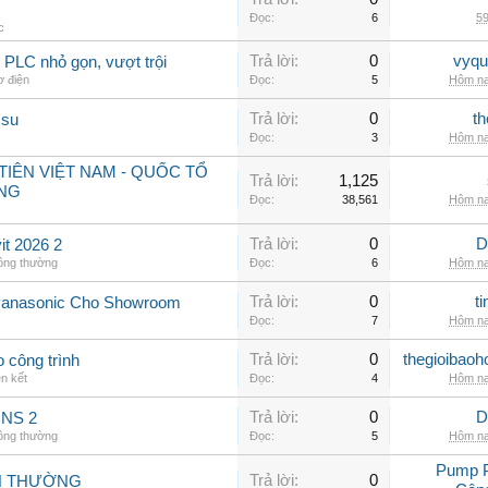
Đọc:
6
59
c
Trả lời:
0
vyqu
PLC nhỏ gọn, vượt trội
ơ điện
Đọc:
5
Hôm na
Trả lời:
0
th
 su
Đọc:
3
Hôm na
IÊN VIỆT NAM - QUỐC TỔ
Trả lời:
1,125
NG
Đọc:
38,561
Hôm na
Trả lời:
0
D
t 2026 2
hông thường
Đọc:
6
Hôm na
Trả lời:
0
t
Panasonic Cho Showroom
Đọc:
7
Hôm na
Trả lời:
0
thegioibaoh
o công trình
ên kết
Đọc:
4
Hôm na
Trả lời:
0
D
INS 2
hông thường
Đọc:
5
Hôm na
Pump 
Trả lời:
0
NH THƯỜNG