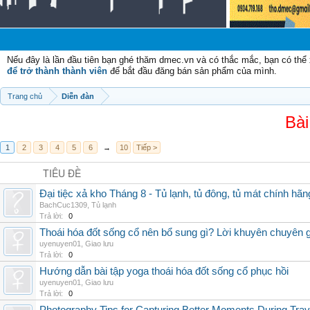
Ch
Nếu đây là lần đầu tiên bạn ghé thăm dmec.vn và có thắc mắc, bạn có th
để trở thành thành viên
để bắt đầu đăng bán sản phẩm của mình.
Trang chủ
Diễn đàn
Bài
1
2
3
4
5
6
→
10
Tiếp >
TIÊU ĐỀ
Đại tiệc xả kho Tháng 8 - Tủ lạnh, tủ đông, tủ mát chính hã
BachCuc1309
,
Tủ lạnh
Trả lời:
0
Thoái hóa đốt sống cổ nên bổ sung gì? Lời khuyên chuyên g
uyenuyen01
,
Giao lưu
Trả lời:
0
Hướng dẫn bài tập yoga thoái hóa đốt sống cổ phục hồi
uyenuyen01
,
Giao lưu
Trả lời:
0