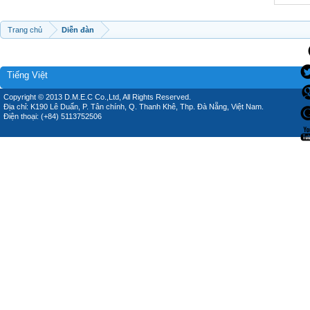
Trang chủ
Diễn đàn
Tiếng Việt
Copyright © 2013 D.M.E.C Co.,Ltd, All Rights Reserved.
Địa chỉ: K190 Lê Duẩn, P. Tân chính, Q. Thanh Khê, Thp. Đà Nẵng, Việt Nam.
Điện thoại: (+84) 5113752506