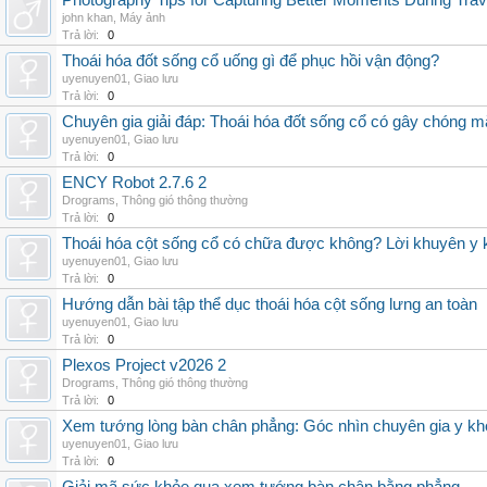
Photography Tips for Capturing Better Moments During Trav
john khan
,
Máy ảnh
Trả lời:
0
Thoái hóa đốt sống cổ uống gì để phục hồi vận động?
uyenuyen01
,
Giao lưu
Trả lời:
0
Chuyên gia giải đáp: Thoái hóa đốt sống cổ có gây chóng m
uyenuyen01
,
Giao lưu
Trả lời:
0
ENCY Robot 2.7.6 2
Drograms
,
Thông gió thông thường
Trả lời:
0
Thoái hóa cột sống cổ có chữa được không? Lời khuyên y 
uyenuyen01
,
Giao lưu
Trả lời:
0
Hướng dẫn bài tập thể dục thoái hóa cột sống lưng an toàn
uyenuyen01
,
Giao lưu
Trả lời:
0
Plexos Project v2026 2
Drograms
,
Thông gió thông thường
Trả lời:
0
Xem tướng lòng bàn chân phẳng: Góc nhìn chuyên gia y kh
uyenuyen01
,
Giao lưu
Trả lời:
0