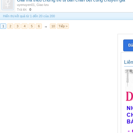
Giải mã triệu chứng trẻ bị bàn chân bẹt cùng chuyên gia
uyenuyen01
,
Giao lưu
Trả lời:
0
Hiển thị kết quả từ 1 đến 20 của 200
1
2
3
4
5
6
→
10
Tiếp >
Đă
Liê