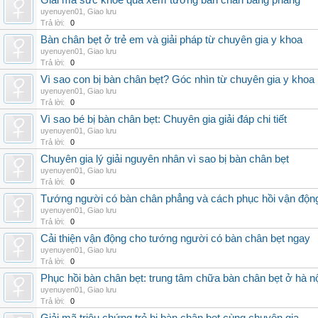
Giải mã sức khỏe qua xem tướng bàn chân bằng phẳng
uyenuyen01
,
Giao lưu
Trả lời:
0
Bàn chân bẹt ở trẻ em và giải pháp từ chuyên gia y khoa
uyenuyen01
,
Giao lưu
Trả lời:
0
Vì sao con bị bàn chân bẹt? Góc nhìn từ chuyên gia y khoa
uyenuyen01
,
Giao lưu
Trả lời:
0
Vì sao bé bị bàn chân bẹt: Chuyên gia giải đáp chi tiết
uyenuyen01
,
Giao lưu
Trả lời:
0
Chuyên gia lý giải nguyên nhân vì sao bị bàn chân bẹt
uyenuyen01
,
Giao lưu
Trả lời:
0
Tướng người có bàn chân phẳng và cách phục hồi vận độn
uyenuyen01
,
Giao lưu
Trả lời:
0
Cải thiện vận động cho tướng người có bàn chân bẹt ngay
uyenuyen01
,
Giao lưu
Trả lời:
0
Phục hồi bàn chân bẹt: trung tâm chữa bàn chân bẹt ở hà n
uyenuyen01
,
Giao lưu
Trả lời:
0