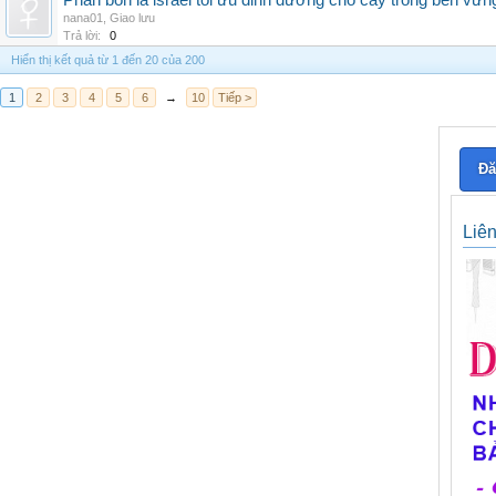
Phân bón lá israel tối ưu dinh dưỡng cho cây trồng bền vữn
nana01
,
Giao lưu
Trả lời:
0
Hiển thị kết quả từ 1 đến 20 của 200
1
2
3
4
5
6
→
10
Tiếp >
Đă
Liê