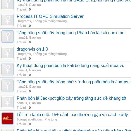
Kỹ thuật dùng phân bón lá Kina Ado Ethephon tăng năng suấ
nana01
,
Giao lưu
Trả lời:
0
Process IT OPC Simulation Server
Drograms
,
Thông gió thông thường
Trả lời:
0
Tăng năng suất cây trồng cùng Phân bón lá kali canxi bo
nana01
,
Giao lưu
Trả lời:
0
dragonvision 1.0
Drograms
,
Thông gió thông thường
Trả lời:
0
Kỹ thuật dùng phân bón lá kali bo tăng năng suất mùa vụ
nana01
,
Giao lưu
Trả lời:
0
Tăng năng suất cây trồng nhờ sử dụng phân bón lá Jumpsta
nana01
,
Giao lưu
Trả lời:
0
Phân bón lá Jackpot giúp cây trồng tăng sức đề kháng tốt
nana01
,
Giao lưu
Trả lời:
0
Lỗi trên taplo ô tô: 15+ cảnh báo thường gặp và cách xử lý
1cargaragethuduc
,
Phụ tùng
Trả lời:
0