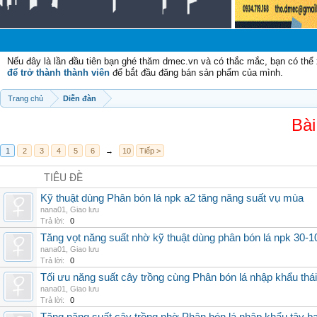
C
Nếu đây là lần đầu tiên bạn ghé thăm dmec.vn và có thắc mắc, bạn có th
để trở thành thành viên
để bắt đầu đăng bán sản phẩm của mình.
Trang chủ
Diễn đàn
Bài
1
2
3
4
5
6
→
10
Tiếp >
TIÊU ĐỀ
Kỹ thuật dùng Phân bón lá npk a2 tăng năng suất vụ mùa
nana01
,
Giao lưu
Trả lời:
0
Tăng vọt năng suất nhờ kỹ thuật dùng phân bón lá npk 30-1
nana01
,
Giao lưu
Trả lời:
0
Tối ưu năng suất cây trồng cùng Phân bón lá nhập khẩu thái
nana01
,
Giao lưu
Trả lời:
0