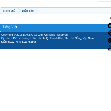
Trang chủ
Diễn đàn
Tiếng Việt
Copyright © 2013 D.M.E.C Co.,Ltd, All Rights Reserved.
Địa chỉ: K190 Lê Duẩn, P. Tân chính, Q. Thanh Khê, Thp. Đà Nẵng, Việt Nam.
Điện thoại: (+84) 5113752506