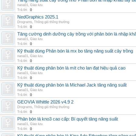
Tăng năng suất cây trồng nhờ Phân bón lá nhập khẩu tây b
nana01
,
Giao lưu
Trả lời:
0
NedGraphics 2025.1
Drograms
,
Thông gió thông thường
Trả lời:
0
Tăng cường dinh dưỡng cây trồng với phân bón lá nhập kh
nana01
,
Giao lưu
Trả lời:
0
Kỹ thuật dùng Phân bón lá mx bo tăng năng suất cây trồng
nana01
,
Giao lưu
Trả lời:
0
Kỹ thuật dùng phân bón lá mít cho lan đạt hiệu quả cao
nana01
,
Giao lưu
Trả lời:
0
Kỹ thuật dùng phân bón lá Michael Jack tăng năng suất
nana01
,
Giao lưu
Trả lời:
0
GEOVIA Whittle 2026 v4.9 2
Drograms
,
Thông gió thông thường
Trả lời:
0
Phân bón lá kno3 cao cấp: Bí quyết tăng năng suất
nana01
,
Giao lưu
Trả lời:
0