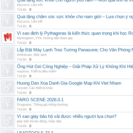
Quà tặng sức khỏe cho người yêu nam – Món quà tinh tế th
thucucnt
,
Liên kết
Trả lời:
0
Quà tặng chăm sóc sức khỏe cho nam giới – Lựa chọn ý ngh
thucucnt
,
Liên kết
Trả lời:
0
Vì sao định lý Pythagoras là kiến thức quan trọng khi học R
Mykingdom_VTA
,
Hướng dẫn tham gia
Trả lời:
0
Lắp Đặt Máy Lạnh Treo Tường Panasonic Cho Văn Phòng 
tinhtrieuan
,
Máy lạnh
Trả lời:
0
Ống Hút Gió Công Nghiệp – Giải Pháp Xử Lý Không Khí H
maytron
,
Thiết bị điều khiển
Trả lời:
0
Huong Dan Xoa Danh Gia Google Map Khi Viet Nham
seoviet
,
Các thiết bị khác
Trả lời:
0
FARO SCENE 2026.0.1
Drograms
,
Thông gió thông thường
Trả lời:
0
Vì sao giày bảo hộ vải được nhiều người lựa chọn?
giày bảo hộ lao động
,
Giày dép
Trả lời:
0