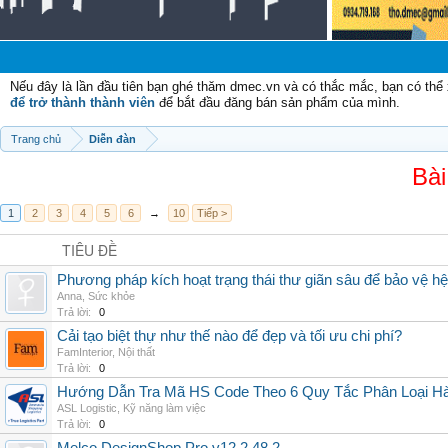
Nếu đây là lần đầu tiên bạn ghé thăm dmec.vn và có thắc mắc, bạn có th
để trở thành thành viên
để bắt đầu đăng bán sản phẩm của mình.
Trang chủ
Diễn đàn
Bài
1
2
3
4
5
6
→
10
Tiếp >
TIÊU ĐỀ
Phương pháp kích hoạt trạng thái thư giãn sâu để bảo vệ h
Anna
,
Sức khỏe
Trả lời:
0
Cải tạo biệt thự như thế nào để đẹp và tối ưu chi phí?
FamInterior
,
Nội thất
Trả lời:
0
Hướng Dẫn Tra Mã HS Code Theo 6 Quy Tắc Phân Loại H
ASL Logistic
,
Kỹ năng làm việc
Trả lời:
0