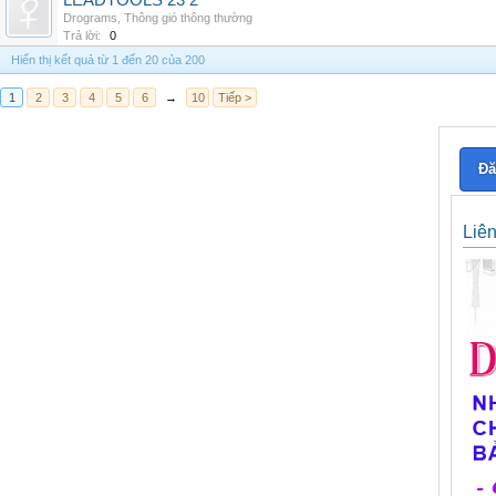
LEADTOOLS 23 2
Drograms
,
Thông gió thông thường
Trả lời:
0
Hiển thị kết quả từ 1 đến 20 của 200
1
2
3
4
5
6
→
10
Tiếp >
Đă
Liê