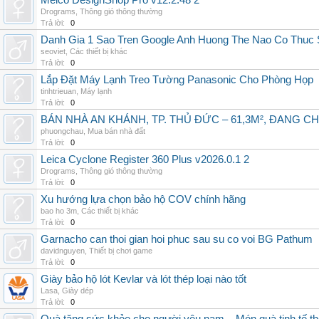
Melco DesignShop Pro v12.2.48 2
Drograms
,
Thông gió thông thường
Trả lời:
0
Danh Gia 1 Sao Tren Google Anh Huong The Nao Co Thuc
seoviet
,
Các thiết bị khác
Trả lời:
0
Lắp Đặt Máy Lạnh Treo Tường Panasonic Cho Phòng Họp
tinhtrieuan
,
Máy lạnh
Trả lời:
0
BÁN NHÀ AN KHÁNH, TP. THỦ ĐỨC – 61,3M², ĐANG CH
phuongchau
,
Mua bán nhà đất
Trả lời:
0
Leica Cyclone Register 360 Plus v2026.0.1 2
Drograms
,
Thông gió thông thường
Trả lời:
0
Xu hướng lựa chọn bảo hộ COV chính hãng
bao ho 3m
,
Các thiết bị khác
Trả lời:
0
Garnacho can thoi gian hoi phuc sau su co voi BG Pathum
davidnguyen
,
Thiết bị chơi game
Trả lời:
0
Giày bảo hộ lót Kevlar và lót thép loại nào tốt
Lasa
,
Giày dép
Trả lời:
0