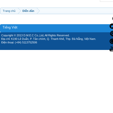
Trang chủ
Diễn đàn
Tiếng Việt
Copyright © 2013 D.M.E.C Co.,Ltd, All Rights Reserved.
Địa chỉ: K190 Lê Duẩn, P. Tân chính, Q. Thanh Khê, Thp. Đà Nẵng, Việt Nam.
Điện thoại: (+84) 5113752506