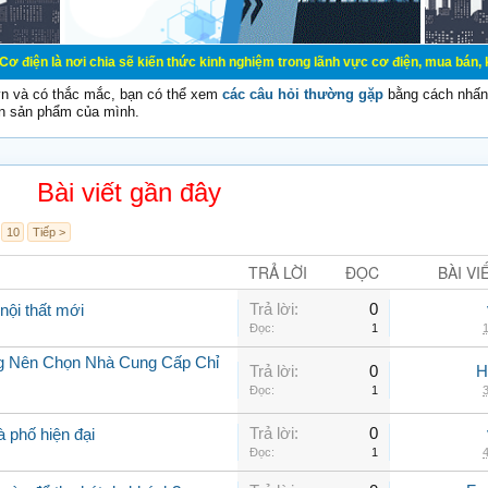
i chia sẽ kiến thức kinh nghiệm trong lãnh vực cơ điện, mua bán, ký gửi, cho 
vn và có thắc mắc, bạn có thể xem
các câu hỏi thường gặp
bằng cách nhấn 
n sản phẩm của mình.
Bài viết gần đây
10
Tiếp >
TRẢ LỜI
ĐỌC
BÀI VI
Trả lời:
0
nội thất mới
Đọc:
1
1
ng Nên Chọn Nhà Cung Cấp Chỉ
Trả lời:
0
H
Đọc:
1
3
Trả lời:
0
à phố hiện đại
Đọc:
1
4