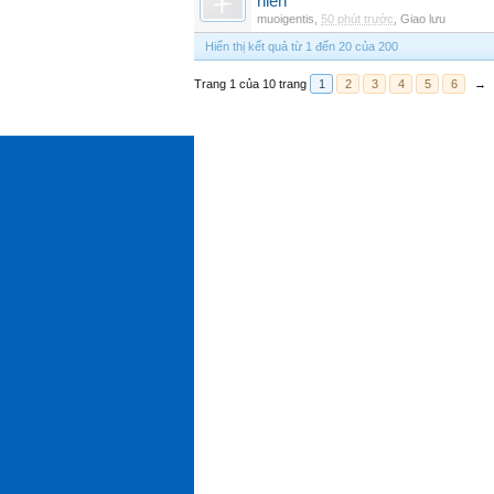
niên
muoigentis
,
50 phút trước
,
Giao lưu
Hiển thị kết quả từ 1 đến 20 của 200
Trang 1 của 10 trang
1
2
3
4
5
6
→