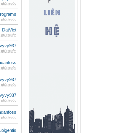
 phút trước
rograms
 phút trước
DatViet
 phút trước
vyvy937
 phút trước
danfoss
 phút trước
vyvy937
 phút trước
vyvy937
 phút trước
danfoss
 phút trước
oigentis