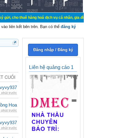
thuê hàng hoá dịch vụ cá nhân, gia đình. Mua bán, ký gửi, cho thuê thiết bị hệ
vào liên kết bên trên. Bạn có thể
đăng ký
Đăng nhập / Đăng ký
Liên hệ quảng cáo 1
ẾT CUỐI
vyvy937
 phút trước
ồng Hoa
 phút trước
vyvy937
 phút trước