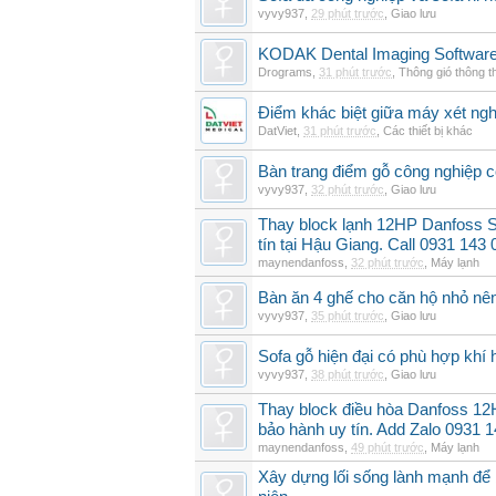
vyvy937
,
29 phút trước
,
Giao lưu
KODAK Dental Imaging Software
Drograms
,
31 phút trước
,
Thông gió thông 
Điểm khác biệt giữa máy xét ngh
DatViet
,
31 phút trước
,
Các thiết bị khác
Bàn trang điểm gỗ công nghiệp 
vyvy937
,
32 phút trước
,
Giao lưu
Thay block lạnh 12HP Danfoss 
tín tại Hậu Giang. Call 0931 143 
maynendanfoss
,
32 phút trước
,
Máy lạnh
Bàn ăn 4 ghế cho căn hộ nhỏ nê
vyvy937
,
35 phút trước
,
Giao lưu
Sofa gỗ hiện đại có phù hợp kh
vyvy937
,
38 phút trước
,
Giao lưu
Thay block điều hòa Danfoss 
bảo hành uy tín. Add Zalo 0931 
maynendanfoss
,
49 phút trước
,
Máy lạnh
Xây dựng lối sống lành mạnh để 