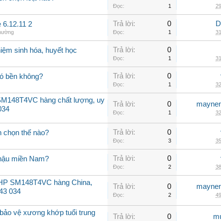
Đọc:
1
29
Trả lời:
0
D
 6.12.11 2
thường
Đọc:
1
31
Trả lời:
0
iệm sinh hóa, huyết học
Đọc:
1
31
Trả lời:
0
có bền không?
Đọc:
1
32
SM148T4VC hàng chất lượng, uy
Trả lời:
0
maynen
034
Đọc:
1
32
Trả lời:
0
n chọn thế nào?
Đọc:
3
35
Trả lời:
0
í hậu miền Nam?
Đọc:
2
38
12HP SM148T4VC hàng China,
Trả lời:
0
maynen
143 034
Đọc:
2
49
bảo vệ xương khớp tuổi trung
Trả lời:
0
mu