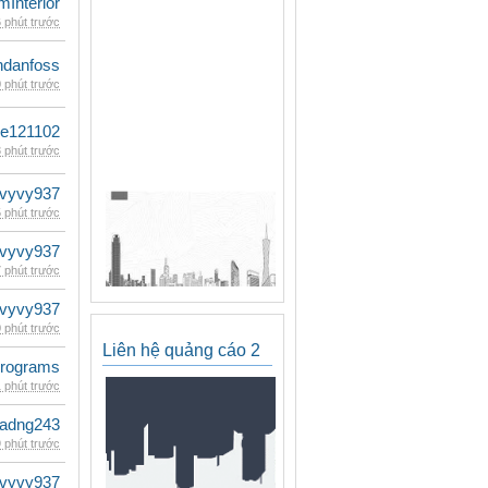
mInterior
 phút trước
danfoss
 phút trước
le121102
 phút trước
vyvy937
 phút trước
vyvy937
 phút trước
vyvy937
 phút trước
Liên hệ quảng cáo 2
rograms
 phút trước
adng243
 phút trước
vyvy937