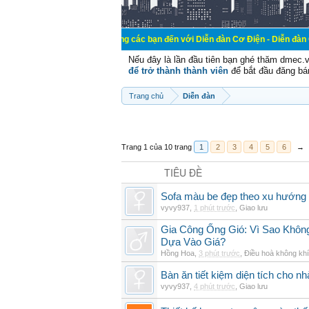
Chào mừng các bạn đến với Diễn đàn Cơ Điện - Diễn đàn Cơ điện là nơ
Nếu đây là lần đầu tiên bạn ghé thăm dmec.
để trở thành thành viên
để bắt đầu đăng bá
Trang chủ
Diễn đàn
Trang 1 của 10 trang
1
2
3
4
5
6
→
TIÊU ĐỀ
Sofa màu be đẹp theo xu hướng 
vyvy937
,
1 phút trước
,
Giao lưu
Gia Công Ống Gió: Vì Sao Khô
Dựa Vào Giá?
Hồng Hoa
,
3 phút trước
,
Điều hoà không khí
Bàn ăn tiết kiệm diện tích cho nh
vyvy937
,
4 phút trước
,
Giao lưu