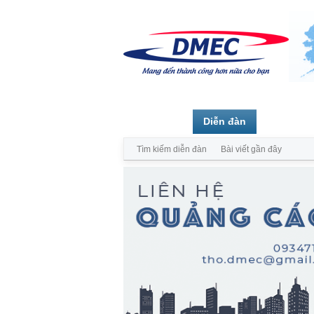
Trang chủ
Diễn đàn
Thành vi
Tìm kiếm diễn đàn
Bài viết gần đây