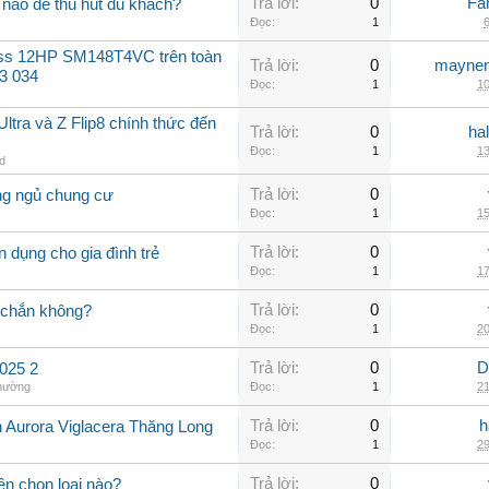
Trả lời:
0
Fa
nào để thu hút du khách?
Đọc:
1
6
oss 12HP SM148T4VC trên toàn
Trả lời:
0
maynen
3 034
Đọc:
1
10
ltra và Z Flip8 chính thức đến
Trả lời:
0
ha
Đọc:
1
13
id
Trả lời:
0
ng ngủ chung cư
Đọc:
1
15
Trả lời:
0
 dụng cho gia đình trẻ
Đọc:
1
17
Trả lời:
0
 chắn không?
Đọc:
1
20
Trả lời:
0
D
025 2
thường
Đọc:
1
21
Trả lời:
0
h
n Aurora Viglacera Thăng Long
Đọc:
1
29
Trả lời:
0
ên chọn loại nào?