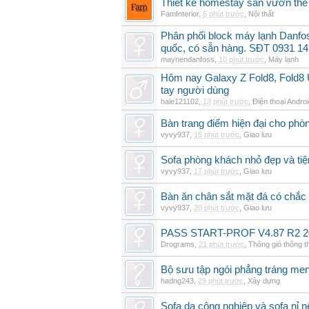
Thiết kế homestay sân vườn thế 
FamInterior
,
6 phút trước
,
Nội thất
Phân phối block máy lạnh Danf
quốc, có sẵn hàng. SĐT 0931 14
maynendanfoss
,
10 phút trước
,
Máy lạnh
Hôm nay Galaxy Z Fold8, Fold8 U
tay người dùng
hale121102
,
13 phút trước
,
Điện thoại Andro
Bàn trang điểm hiện đại cho phò
vyvy937
,
15 phút trước
,
Giao lưu
Sofa phòng khách nhỏ đẹp và tiện
vyvy937
,
17 phút trước
,
Giao lưu
Bàn ăn chân sắt mặt đá có chắc
vyvy937
,
20 phút trước
,
Giao lưu
PASS START-PROF V4.87 R2 2
Drograms
,
21 phút trước
,
Thông gió thông 
Bộ sưu tập ngói phẳng tráng me
hadng243
,
29 phút trước
,
Xây dựng
Sofa da công nghiệp và sofa nỉ n