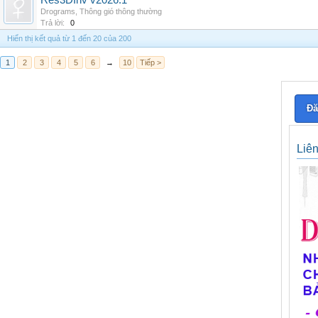
Res3DInv v2026.1
Drograms
,
Thông gió thông thường
Trả lời:
0
Hiển thị kết quả từ 1 đến 20 của 200
1
2
3
4
5
6
→
10
Tiếp >
Đă
Liê