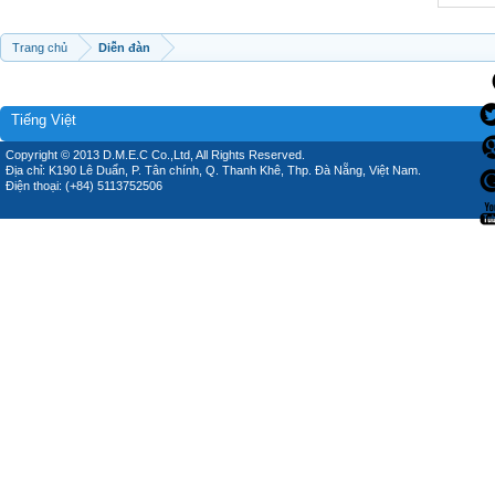
Trang chủ
Diễn đàn
Tiếng Việt
Copyright © 2013 D.M.E.C Co.,Ltd, All Rights Reserved.
Địa chỉ: K190 Lê Duẩn, P. Tân chính, Q. Thanh Khê, Thp. Đà Nẵng, Việt Nam.
Điện thoại: (+84) 5113752506