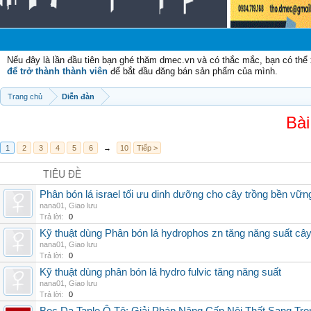
Nếu đây là lần đầu tiên bạn ghé thăm dmec.vn và có thắc mắc, bạn có th
để trở thành thành viên
để bắt đầu đăng bán sản phẩm của mình.
Trang chủ
Diễn đàn
Bài
1
2
3
4
5
6
→
10
Tiếp >
TIÊU ĐỀ
Phân bón lá israel tối ưu dinh dưỡng cho cây trồng bền vữn
nana01
,
Giao lưu
Trả lời:
0
Kỹ thuật dùng Phân bón lá hydrophos zn tăng năng suất câ
nana01
,
Giao lưu
Trả lời:
0
Kỹ thuật dùng phân bón lá hydro fulvic tăng năng suất
nana01
,
Giao lưu
Trả lời:
0