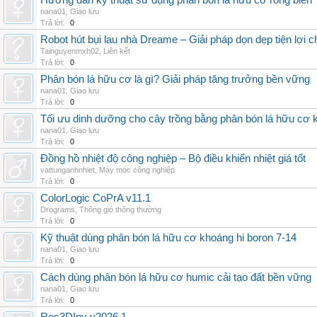
Hướng dẫn kỹ thuật sử dụng phân bón lá hữu cơ rong biển
nana01
,
Giao lưu
Trả lời:
0
Robot hút bụi lau nhà Dreame – Giải pháp dọn dẹp tiện lợi ch
Tainguyenmxh02
,
Liên kết
Trả lời:
0
Phân bón lá hữu cơ là gì? Giải pháp tăng trưởng bền vững
nana01
,
Giao lưu
Trả lời:
0
Tối ưu dinh dưỡng cho cây trồng bằng phân bón lá hữu cơ
nana01
,
Giao lưu
Trả lời:
0
Đồng hồ nhiệt độ công nghiệp – Bộ điều khiển nhiệt giá tốt
vattunganhnhiet
,
Máy móc công nghiệp
Trả lời:
0
ColorLogic CoPrA v11.1
Drograms
,
Thông gió thông thường
Trả lời:
0
Kỹ thuật dùng phân bón lá hữu cơ khoáng hi boron 7-14
nana01
,
Giao lưu
Trả lời:
0
Cách dùng phân bón lá hữu cơ humic cải tạo đất bền vững
nana01
,
Giao lưu
Trả lời:
0