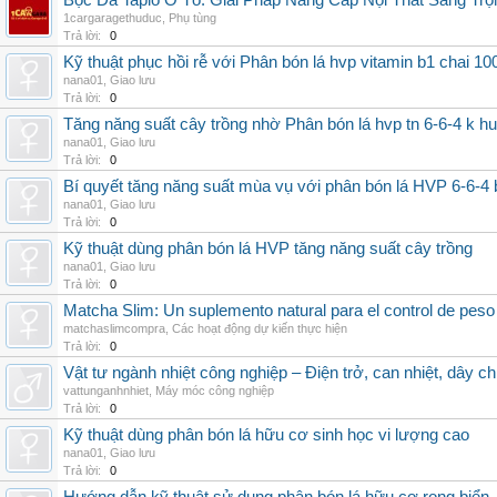
Bọc Da Taplo Ô Tô: Giải Pháp Nâng Cấp Nội Thất Sang Trọ
1cargaragethuduc
,
Phụ tùng
Trả lời:
0
Kỹ thuật phục hồi rễ với Phân bón lá hvp vitamin b1 chai 10
nana01
,
Giao lưu
Trả lời:
0
Tăng năng suất cây trồng nhờ Phân bón lá hvp tn 6-6-4 k h
nana01
,
Giao lưu
Trả lời:
0
Bí quyết tăng năng suất mùa vụ với phân bón lá HVP 6-6-4 
nana01
,
Giao lưu
Trả lời:
0
Kỹ thuật dùng phân bón lá HVP tăng năng suất cây trồng
nana01
,
Giao lưu
Trả lời:
0
Matcha Slim: Un suplemento natural para el control de peso
matchaslimcompra
,
Các hoạt động dự kiến thực hiện
Trả lời:
0
Vật tư ngành nhiệt công nghiệp – Điện trở, can nhiệt, dây ch
vattunganhnhiet
,
Máy móc công nghiệp
Trả lời:
0
Kỹ thuật dùng phân bón lá hữu cơ sinh học vi lượng cao
nana01
,
Giao lưu
Trả lời:
0