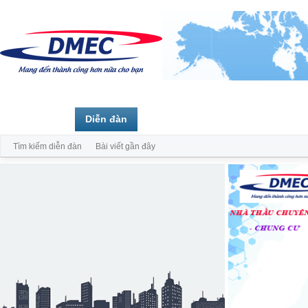
Trang chủ
Diễn đàn
Thành viên
Tìm kiếm diễn đàn
Bài viết gần đây