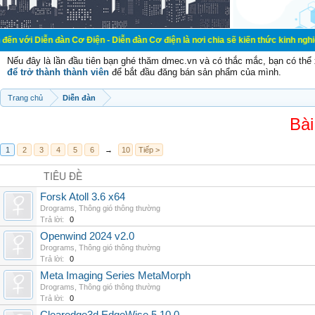
đàn Cơ Điện - Diễn đàn Cơ điện là nơi chia sẽ kiến thức kinh nghiệm trong lãn
Nếu đây là lần đầu tiên bạn ghé thăm dmec.vn và có thắc mắc, bạn có th
để trở thành thành viên
để bắt đầu đăng bán sản phẩm của mình.
Trang chủ
Diễn đàn
Bài
1
2
3
4
5
6
→
10
Tiếp >
TIÊU ĐỀ
Forsk Atoll 3.6 x64
Drograms
,
Thông gió thông thường
Trả lời:
0
Openwind 2024 v2.0
Drograms
,
Thông gió thông thường
Trả lời:
0
Meta Imaging Series MetaMorph
Drograms
,
Thông gió thông thường
Trả lời:
0