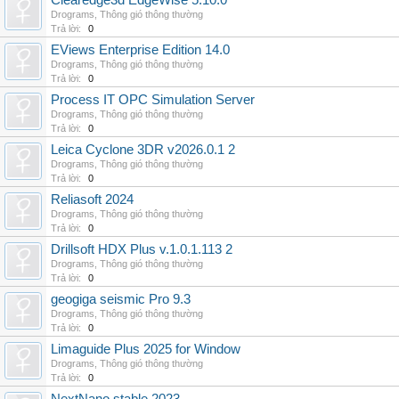
Clearedge3d EdgeWise 5.10.0
Drograms
,
Thông gió thông thường
Trả lời:
0
EViews Enterprise Edition 14.0
Drograms
,
Thông gió thông thường
Trả lời:
0
Process IT OPC Simulation Server
Drograms
,
Thông gió thông thường
Trả lời:
0
Leica Cyclone 3DR v2026.0.1 2
Drograms
,
Thông gió thông thường
Trả lời:
0
Reliasoft 2024
Drograms
,
Thông gió thông thường
Trả lời:
0
Drillsoft HDX Plus v.1.0.1.113 2
Drograms
,
Thông gió thông thường
Trả lời:
0
geogiga seismic Pro 9.3
Drograms
,
Thông gió thông thường
Trả lời:
0
Limaguide Plus 2025 for Window
Drograms
,
Thông gió thông thường
Trả lời:
0