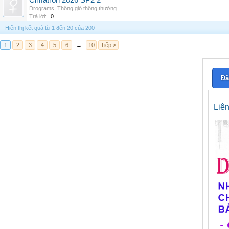
Cimatron 2026 SP2 2
Drograms
,
Thông gió thông thường
Trả lời:
0
Hiển thị kết quả từ 1 đến 20 của 200
1
2
3
4
5
6
→
10
Tiếp >
Đă
Liê