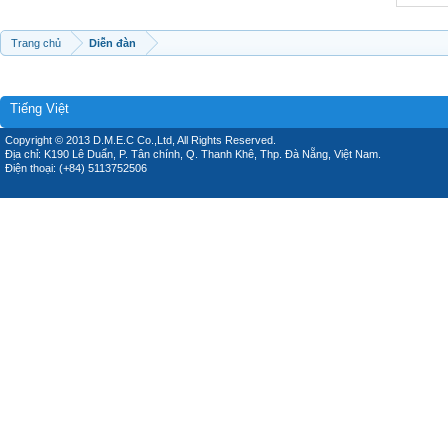
Trang chủ
Diễn đàn
Tiếng Việt
Copyright © 2013 D.M.E.C Co.,Ltd, All Rights Reserved.
Địa chỉ: K190 Lê Duẩn, P. Tân chính, Q. Thanh Khê, Thp. Đà Nẵng, Việt Nam.
Điện thoại: (+84) 5113752506