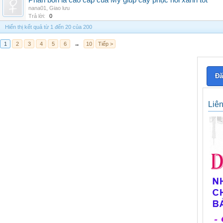
Phân bón lá cao cấp của Mỹ giúp cây phục hồi xanh tốt
nana01
,
Giao lưu
Trả lời:
0
Hiển thị kết quả từ 1 đến 20 của 200
1
2
3
4
5
6
→
10
Tiếp >
Đă
Liê