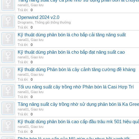
Tăng năng suất cây cà phê nhờ sử dụng phân bón lá chuyê
nana01
,
Giao lưu
Trả lời:
0
Openwind 2024 v2.0
Drograms
,
Thông gió thông thường
Trả lời:
0
Kỹ thuật dùng phân bón lá cho bắp cải tăng năng suất
nana01
,
Giao lưu
Trả lời:
0
Kỹ thuật dùng phân bón lá cho bắp đạt năng suất cao
nana01
,
Giao lưu
Trả lời:
0
Kỹ thuật dùng Phân bón lá cây cảnh tăng cường đề kháng
nana01
,
Giao lưu
Trả lời:
0
Tối ưu năng suất cây trồng nhờ Phân bón lá Casi Hợp Trí
nana01
,
Giao lưu
Trả lời:
0
Tăng năng suất cây trồng nhờ sử dụng phân bón lá Ka Gre
nana01
,
Giao lưu
Trả lời:
0
Kỹ thuật dùng phân bón lá cao cấp đầu trâu mk 501 hiệu qu
nana01
,
Giao lưu
Trả lời:
0