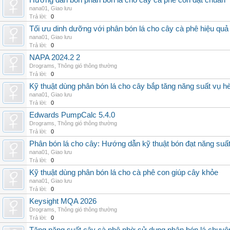
Hướng dẫn bón phân bón lá cho cây cà phê con đạt chuẩn
nana01
,
Giao lưu
Trả lời:
0
Tối ưu dinh dưỡng với phân bón lá cho cây cà phê hiệu quả
nana01
,
Giao lưu
Trả lời:
0
NAPA 2024.2 2
Drograms
,
Thông gió thông thường
Trả lời:
0
Kỹ thuật dùng phân bón lá cho cây bắp tăng năng suất vụ h
nana01
,
Giao lưu
Trả lời:
0
Edwards PumpCalc 5.4.0
Drograms
,
Thông gió thông thường
Trả lời:
0
Phân bón lá cho cây: Hướng dẫn kỹ thuật bón đạt năng suấ
nana01
,
Giao lưu
Trả lời:
0
Kỹ thuật dùng phân bón lá cho cà phê con giúp cây khỏe
nana01
,
Giao lưu
Trả lời:
0
Keysight MQA 2026
Drograms
,
Thông gió thông thường
Trả lời:
0