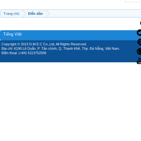
Trang chủ
Diễn đàn
Tiếng Việt
Copyright © 2013 D.M.E.C Co.,Ltd, All Rights Reserved.
Địa chỉ: K190 Lê Duẩn, P. Tân chính, Q. Thanh Khê, Thp. Đà Nẵng, Việt Nam.
Điện thoại: (+84) 5113752506