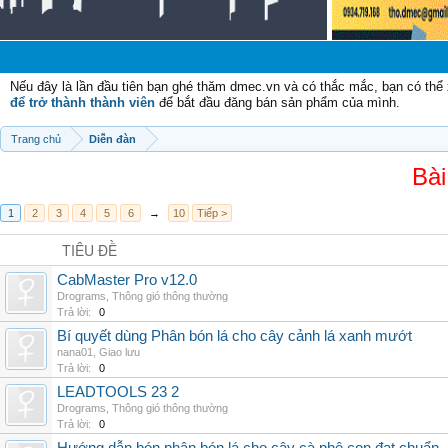
Chà
Nếu đây là lần đầu tiên bạn ghé thăm dmec.vn và có thắc mắc, bạn có th
để trở thành thành viên
để bắt đầu đăng bán sản phẩm của mình.
Trang chủ
Diễn đàn
Bài
1
2
3
4
5
6
→
10
Tiếp >
TIÊU ĐỀ
CabMaster Pro v12.0
Drograms
,
Thông gió thông thường
Trả lời:
0
Bí quyết dùng Phân bón lá cho cây cảnh lá xanh mướt
nana01
,
Giao lưu
Trả lời:
0
LEADTOOLS 23 2
Drograms
,
Thông gió thông thường
Trả lời:
0