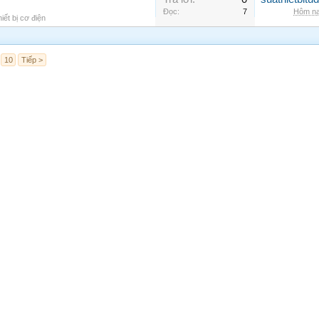
Đọc:
7
Hôm na
iết bị cơ điện
10
Tiếp >