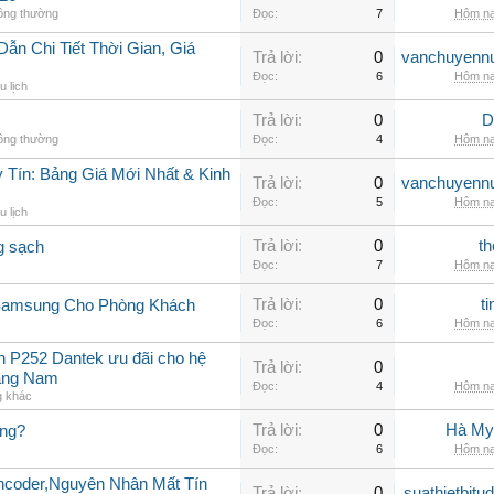
hông thường
Đọc:
7
Hôm na
n Chi Tiết Thời Gian, Giá
Trả lời:
0
vanchuyenn
Đọc:
6
Hôm na
u lịch
Trả lời:
0
D
hông thường
Đọc:
4
Hôm na
 Tín: Bảng Giá Mới Nhất & Kinh
Trả lời:
0
vanchuyenn
Đọc:
5
Hôm na
u lịch
Trả lời:
0
th
g sạch
Đọc:
7
Hôm na
Trả lời:
0
t
 Samsung Cho Phòng Khách
Đọc:
6
Hôm na
in P252 Dantek ưu đãi cho hệ
Trả lời:
0
uảng Nam
Đọc:
4
Hôm na
g khác
Trả lời:
0
Hà My
ng?
Đọc:
6
Hôm na
ncoder,Nguyên Nhân Mất Tín
Trả lời:
0
suathietbit