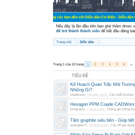
Chào mừng các bạn đến với Diễn đàn Cơ Điện - Diễn đàn Cơ điện là nơi 
Nếu đây là lần đầu tiên bạn ghé thăm dmec.
để trở thành thành viên
để bắt đầu đăng bá
Trang chủ
Diễn đàn
Trang 1 của 10 trang
1
2
3
4
5
6
→
TIÊU ĐỀ
Kế Hoạch Quan Trắc Môi Trườn
Những Gì?
nhattinseo
,
Vài giây trước
,
Các thiết bị khác
Hexagon PPM Coade CADWorx 
Drograms
,
7 phút trước
,
Thông gió thông t
Tấm graphite siêu bền - Giúp tiết
quanglan77
,
10 phút trước
,
Các đồ gia dụng
Nhận Sửa Servo Bị Rung Giật K