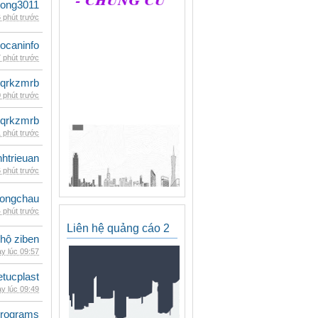
udong3011
 phút trước
ocaninfo
 phút trước
qrkzmrb
 phút trước
qrkzmrb
 phút trước
inhtrieuan
 phút trước
ongchau
 phút trước
Liên hệ quảng cáo 2
 hộ ziben
y lúc 09:57
etucplast
y lúc 09:49
rograms