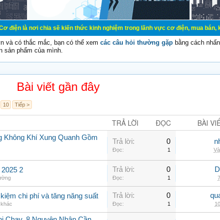
chia sẽ kiến thức kinh nghiệm trong lãnh vực cơ điện, mua bán, ký gửi, cho th
vn và có thắc mắc, bạn có thể xem
các câu hỏi thường gặp
bằng cách nhấn 
n sản phẩm của mình.
Bài viết gần đây
10
Tiếp >
TRẢ LỜI
ĐỌC
BÀI VI
g Không Khí Xung Quanh Gồm
Trả lời:
0
n
Đọc:
1
Và
Trả lời:
0
D
2025 2
hường
Đọc:
1
7
Trả lời:
0
qu
 kiệm chi phí và tăng năng suất
 khác
Đọc:
1
10
hi Chạy, 8 Nguyên Nhân Cần