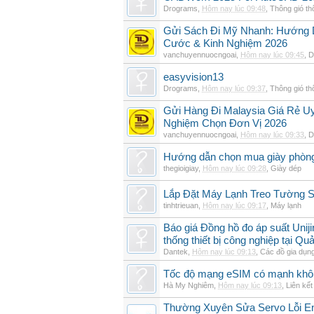
Drograms
,
Hôm nay lúc 09:48
,
Thông gió t
Gửi Sách Đi Mỹ Nhanh: Hướng Dẫ
Cước & Kinh Nghiệm 2026
vanchuyennuocngoai
,
Hôm nay lúc 09:45
,
D
easyvision13
Drograms
,
Hôm nay lúc 09:37
,
Thông gió t
Gửi Hàng Đi Malaysia Giá Rẻ Uy
Nghiệm Chọn Đơn Vị 2026
vanchuyennuocngoai
,
Hôm nay lúc 09:33
,
D
Hướng dẫn chọn mua giày phòn
thegioigiay
,
Hôm nay lúc 09:28
,
Giày dép
Lắp Đặt Máy Lạnh Treo Tường
tinhtrieuan
,
Hôm nay lúc 09:17
,
Máy lạnh
Báo giá Đồng hồ đo áp suất Unij
thống thiết bị công nghiệp tại Q
Dantek
,
Hôm nay lúc 09:13
,
Các đồ gia dụn
Tốc độ mạng eSIM có mạnh khô
Hà My Nghiêm
,
Hôm nay lúc 09:13
,
Liên kết
Thường Xuyên Sửa Servo Lỗi E