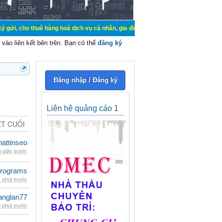
uê hàng hoá dịch vụ cá nhân, gia đình. Mua bán, ký gửi, cho thuê thiết bị hệ t
vào liên kết bên trên. Bạn có thể
đăng ký
Đăng nhập / Đăng ký
Liên hệ quảng cáo 1
ẾT CUỐI
hattinseo
i giây trước
rograms
 phút trước
anglan77
 phút trước