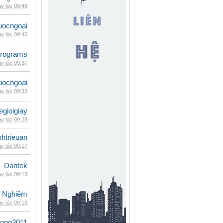
y lúc 09:48
uocngoai
y lúc 09:45
rograms
y lúc 09:37
uocngoai
y lúc 09:33
egioigiay
y lúc 09:28
inhtrieuan
y lúc 09:17
Dantek
y lúc 09:13
 Nghiêm
y lúc 09:13
udong3011