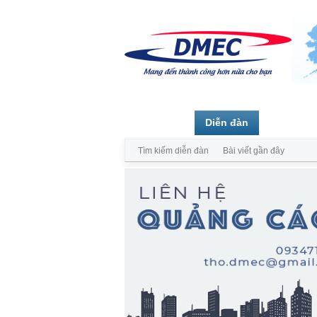
Trang chủ
Diễn đàn
Thành vi
Tìm kiếm diễn đàn
Bài viết gần đây