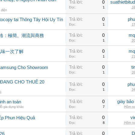
Trả lời:
0
suathietbit
Đọc:
1
16
ị điện
Trả lời:
0
phu
ocopy tại Thông Tây Hội Uy Tín
Đọc:
1
17
Trả lời:
0
mq
風格：極簡、潮流與商務
Đọc:
1
20
Trả lời:
0
mq
風味一次了解
Đọc:
1
21
Trả lời:
0
t
 Samsung Cho Showroom
Đọc:
1
26
 ĐANG CHO THUÊ 20
Trả lời:
0
phu
Đọc:
1
34
t
Trả lời:
0
giày bảo
inh an toàn
ồ gia dụng khác
Đọc:
7
Hôm na
Trả lời:
0
vi
Ép Phun Hiệu Quả
Đọc:
8
Hôm na
Trả lời:
0
D
26