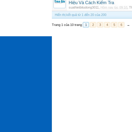
Hiệu Và Cách Kiểm Tra
suathietbitudong3011
,
Hôm nay lúc 09:10
,
Th
Hiển thị kết quả từ 1 đến 20 của 200
Trang 1 của 10 trang
1
2
3
4
5
6
→