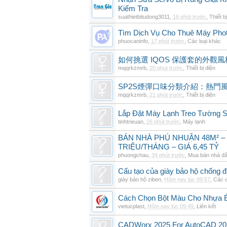
Kiểm Tra
suathietbitudong3011
,
16 phút trước
,
Thiết b
Tìm Dịch Vụ Cho Thuê Máy Phot
phuocaninfo
,
17 phút trước
,
Các loại khác
如何挑選 IQOS 保護套的外觀
mqqrkzmrb
,
20 phút trước
,
Thiết bị điện
SP2S煙彈口味分類介紹：熱門
mqqrkzmrb
,
21 phút trước
,
Thiết bị điện
Lắp Đặt Máy Lạnh Treo Tường
tinhtrieuan
,
26 phút trước
,
Máy lạnh
BÁN NHÀ PHÚ NHUẬN 48M² –
TRIỆU/THÁNG – GIÁ 6,45 TỶ
phuongchau
,
34 phút trước
,
Mua bán nhà đấ
Cấu tạo của giày bảo hộ chống đ
giày bảo hộ ziben
,
Hôm nay lúc 09:57
,
Các đ
Cách Chọn Bột Màu Cho Nhựa 
vietucplast
,
Hôm nay lúc 09:49
,
Liên kết
CADWorx 2025 For AutoCAD 20