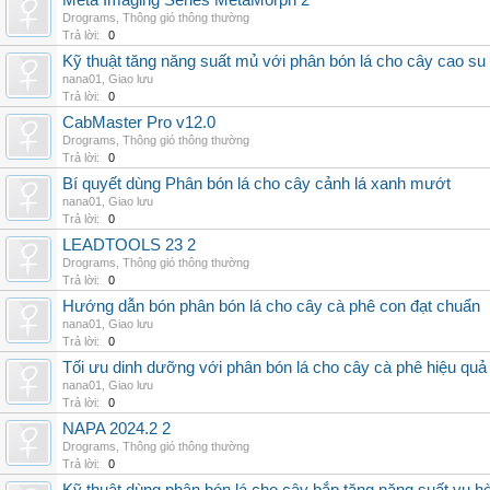
Meta Imaging Series MetaMorph 2
Drograms
,
Thông gió thông thường
Trả lời:
0
Kỹ thuật tăng năng suất mủ với phân bón lá cho cây cao su
nana01
,
Giao lưu
Trả lời:
0
CabMaster Pro v12.0
Drograms
,
Thông gió thông thường
Trả lời:
0
Bí quyết dùng Phân bón lá cho cây cảnh lá xanh mướt
nana01
,
Giao lưu
Trả lời:
0
LEADTOOLS 23 2
Drograms
,
Thông gió thông thường
Trả lời:
0
Hướng dẫn bón phân bón lá cho cây cà phê con đạt chuẩn
nana01
,
Giao lưu
Trả lời:
0
Tối ưu dinh dưỡng với phân bón lá cho cây cà phê hiệu quả
nana01
,
Giao lưu
Trả lời:
0
NAPA 2024.2 2
Drograms
,
Thông gió thông thường
Trả lời:
0