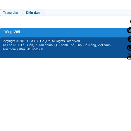
Trang chủ
Diễn đàn
Tiếng Việt
Copyright © 2013 D.M.E.C Co.,Ltd, All Rights Reserved.
Địa chỉ: K190 Lê Duẩn, P. Tân chính, Q. Thanh Khê, Thp. Đà Nẵng, Việt Nam.
Điện thoại: (+84) 5113752506