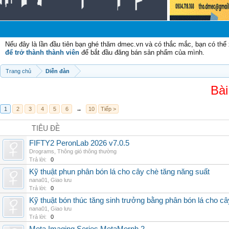
C
Nếu đây là lần đầu tiên bạn ghé thăm dmec.vn và có thắc mắc, bạn có th
để trở thành thành viên
để bắt đầu đăng bán sản phẩm của mình.
Trang chủ
Diễn đàn
Bài
1
2
3
4
5
6
→
10
Tiếp >
TIÊU ĐỀ
FIFTY2 PeronLab 2026 v7.0.5
Drograms
,
Thông gió thông thường
Trả lời:
0
Kỹ thuật phun phân bón lá cho cây chè tăng năng suất
nana01
,
Giao lưu
Trả lời:
0
Kỹ thuật bón thúc tăng sinh trưởng bằng phân bón lá cho c
nana01
,
Giao lưu
Trả lời:
0