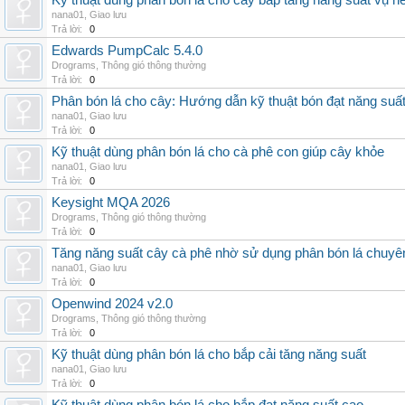
Kỹ thuật dùng phân bón lá cho cây bắp tăng năng suất vụ h
nana01
,
Giao lưu
Trả lời:
0
Edwards PumpCalc 5.4.0
Drograms
,
Thông gió thông thường
Trả lời:
0
Phân bón lá cho cây: Hướng dẫn kỹ thuật bón đạt năng suấ
nana01
,
Giao lưu
Trả lời:
0
Kỹ thuật dùng phân bón lá cho cà phê con giúp cây khỏe
nana01
,
Giao lưu
Trả lời:
0
Keysight MQA 2026
Drograms
,
Thông gió thông thường
Trả lời:
0
Tăng năng suất cây cà phê nhờ sử dụng phân bón lá chuyê
nana01
,
Giao lưu
Trả lời:
0
Openwind 2024 v2.0
Drograms
,
Thông gió thông thường
Trả lời:
0
Kỹ thuật dùng phân bón lá cho bắp cải tăng năng suất
nana01
,
Giao lưu
Trả lời:
0