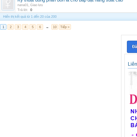
Kỹ thuật dùng phân bón lá cho bắp đạt năng suất cao
nana01
,
Giao lưu
Trả lời:
0
Hiển thị kết quả từ 1 đến 20 của 200
1
2
3
4
5
6
→
10
Tiếp >
Đă
Liê