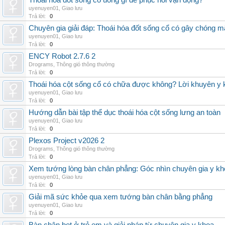
Thoái hóa đốt sống cổ uống gì để phục hồi vận động?
uyenuyen01
,
Giao lưu
Trả lời:
0
Chuyên gia giải đáp: Thoái hóa đốt sống cổ có gây chóng m
uyenuyen01
,
Giao lưu
Trả lời:
0
ENCY Robot 2.7.6 2
Drograms
,
Thông gió thông thường
Trả lời:
0
Thoái hóa cột sống cổ có chữa được không? Lời khuyên y 
uyenuyen01
,
Giao lưu
Trả lời:
0
Hướng dẫn bài tập thể dục thoái hóa cột sống lưng an toàn
uyenuyen01
,
Giao lưu
Trả lời:
0
Plexos Project v2026 2
Drograms
,
Thông gió thông thường
Trả lời:
0
Xem tướng lòng bàn chân phẳng: Góc nhìn chuyên gia y kh
uyenuyen01
,
Giao lưu
Trả lời:
0
Giải mã sức khỏe qua xem tướng bàn chân bằng phẳng
uyenuyen01
,
Giao lưu
Trả lời:
0