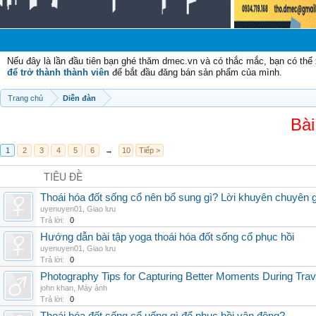
Chà
Nếu đây là lần đầu tiên bạn ghé thăm dmec.vn và có thắc mắc, bạn có th
để trở thành thành viên
để bắt đầu đăng bán sản phẩm của mình.
Trang chủ
Diễn đàn
Bài
1
2
3
4
5
6
→
10
Tiếp >
TIÊU ĐỀ
Thoái hóa đốt sống cổ nên bổ sung gì? Lời khuyên chuyên g
uyenuyen01
,
Giao lưu
Trả lời:
0
Hướng dẫn bài tập yoga thoái hóa đốt sống cổ phục hồi
uyenuyen01
,
Giao lưu
Trả lời:
0
Photography Tips for Capturing Better Moments During Trav
john khan
,
Máy ảnh
Trả lời:
0