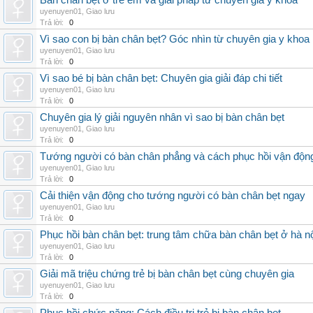
Bàn chân bẹt ở trẻ em và giải pháp từ chuyên gia y khoa
uyenuyen01
,
Giao lưu
Trả lời:
0
Vì sao con bị bàn chân bẹt? Góc nhìn từ chuyên gia y khoa
uyenuyen01
,
Giao lưu
Trả lời:
0
Vì sao bé bị bàn chân bẹt: Chuyên gia giải đáp chi tiết
uyenuyen01
,
Giao lưu
Trả lời:
0
Chuyên gia lý giải nguyên nhân vì sao bị bàn chân bẹt
uyenuyen01
,
Giao lưu
Trả lời:
0
Tướng người có bàn chân phẳng và cách phục hồi vận độn
uyenuyen01
,
Giao lưu
Trả lời:
0
Cải thiện vận động cho tướng người có bàn chân bẹt ngay
uyenuyen01
,
Giao lưu
Trả lời:
0
Phục hồi bàn chân bẹt: trung tâm chữa bàn chân bẹt ở hà n
uyenuyen01
,
Giao lưu
Trả lời:
0
Giải mã triệu chứng trẻ bị bàn chân bẹt cùng chuyên gia
uyenuyen01
,
Giao lưu
Trả lời:
0