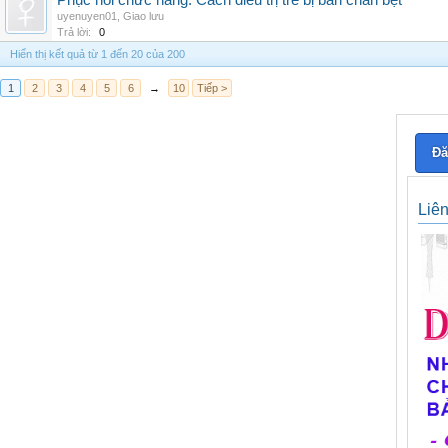
Phục hồi chức năng: Cách điều trị trẻ bị bàn chân bẹt
uyenuyen01
,
Giao lưu
Trả lời:
0
Hiển thị kết quả từ 1 đến 20 của 200
1
2
3
4
5
6
→
10
Tiếp >
Đă
Liê